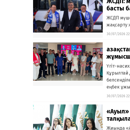
ЖСДП: м
басты 
ЖСДП мүше
жақсарту 
30/07/2026 22
Қазақст
жұмысш
Үгіт-наси
Құрылтай 
белсенділ
еңбек ұжы
30/07/2026 22
«Ауыл» 
талқыл
Жиында «А