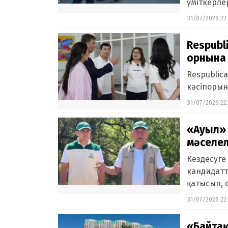
үміткерле
31/07/2026 22
Respubl
орнына
Respublic
кәсіпорын
31/07/2026 22
«Ауыл» 
мәселел
Кездесуге
кандидатт
қатысып, 
31/07/2026 22
«Байтақ