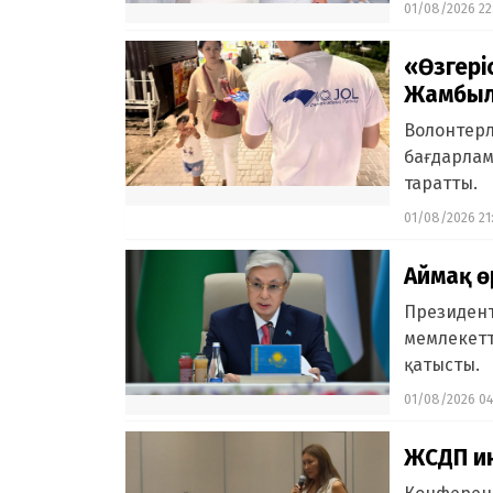
01/08/2026 22
«Өзгері
Жамбыл
Волонтерл
бағдарлам
таратты.
01/08/2026 21
Аймақ ө
Президент
мемлекетт
қатысты.
01/08/2026 04
ЖСДП ин