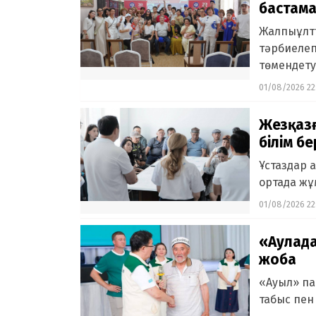
бастам
Жалпыұлт
тәрбиелеп
төмендету
01/08/2026 22
Жезқазғ
білім б
Ұстаздар 
ортада жұм
01/08/2026 22
«Аулада
жоба
«Ауыл» па
табыс пен 