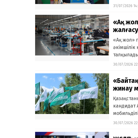
31/07/2026 14
«Ақ жол
жалғас
«Ақ жол» 
әкімшілік 
талқылады
30/07/2026 22
«Байта
жинау м
Қазақстан
кандидат 
мобильділі
30/07/2026 22