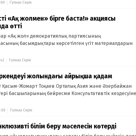
:00
Гүлназ Серік
сті «Ақ жолмен» бірге баста!» акциясы
да өтті
ар «Ақ жол» демократиялық партиясының
асының басымдықтары көрсетілген үгіт материалдарын
:42
Гүлназ Серік
ркендеуі жолындағы айрықша қадам
 Қасым-Жомарт Тоқаев Орталық Азия және Әзербайжан
ері басшыларының бейресми Консультативтік кездесуін
:00
Гүлназ Серік
клюзивті білім беру мәселесін көтерді