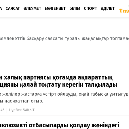
А
САЯСАТ
ӘЛЕУМЕТ
МӘДЕНИЕТ
БІЛІМ
СПОРТ
ӘДІЛЕТ
мемлекеттік басқару саясаты туралы жаңалықтар топтама
ан халық партиясы қоғамда ақпараттық
цияны қалай тоқтату керегін талқылады
к желілер жастарға үстірт ойлауды, оңай табысқа ұмтылуд
ы насихаттап отыр.
:45
Нұрбек БАҚЫТ
клюзивті отбасыларды қолдау жөніндегі