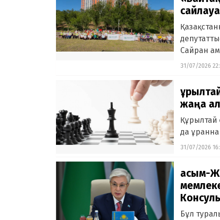
сайлау
Қазақстан
депутатты
Сайран ам
31/07/2026 22
Құрылта
жаңа а
Құрылтай 
да ұранна
31/07/2026 16
Қасым-Ж
мемлек
Консуль
Бұл турал