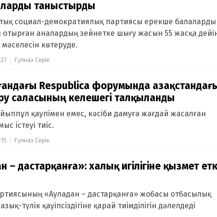
аларды таныстырды
тық социал-демократиялық партиясы ерекше балаларды
 отырған аналардың зейнетке шығу жасын 55 жасқа дейі
 мәселесін көтеруде.
:27
Гүлназ Серік
андағы Respublica форумында Қазақстандағ
еру саласының келешегі талқыланды
айыппұл қаупімен емес, кәсіби дамуға жағдай жасалған
ыс істеуі тиіс.
:15
Гүлназ Серік
н – дастарқанға»: халық игілігіне қызмет ет
ртиясының «Ауладан – дастарқанға» жобасы отбасылық
азық-түлік қауіпсіздігіне қарай тиімділігін дәлелдеді