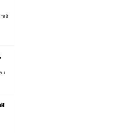
лтай
ң
ан
ан