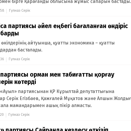
рмен бірге Қарағанды облысына жұмыс сапарын бастады.
:58
Гүлназ Серік
ica партиясы әйел еңбегі бағаланған өндіріс
 барды
a өкілдерінің айтуынша, қуатты экономика – қуатты
дардан басталады.
:36
Гүлназ Серік
партиясы орман мен табиғатты қорғау
ерін көтерді
 «Ауыл» партиясынан ҚР Кұрылтай депутаттығына
ар Серік Егізбаев, Қажғалей Мұқатов және Алшын Жолды
сала мамандарымен ашық пікір алмасты.
:20
Гүлназ Серік
» партиясы Сайранда кездесу өткізіп,