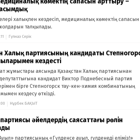
едициналық көмектің сапасын арттыру –
басымдық
лері халықпен кездесіп, медициналық көмектің сапасын
жолдарын талқылады.
:11
Гүлназ Серік
ан Халық партиясының кандидаты Степногор
ыларымен кездесті
хат жұмыстары аясында Қазақстан Халық партиясынан
депутаттығына кандидат Виктор Поднебесный партия
ерімен бірге Степногорск тау-кен-химия комбинатының
мымен кездесу өткізді.
:00
Нұрбек БАҚЫТ
партиясы әйелдердің саясаттағы рөлін
ады
уыл» партиясының «Гүлденсе ауыл, гүлденеді еліміз!»