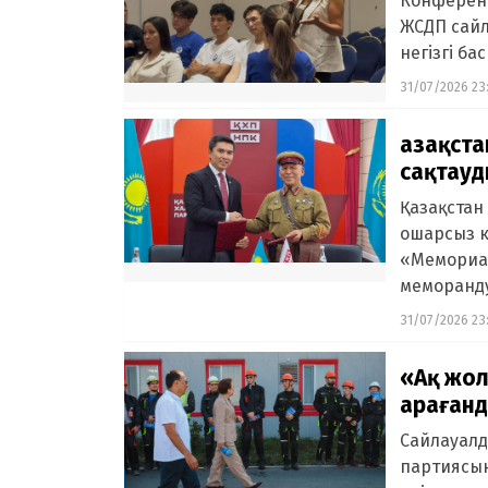
Конференц
ЖСДП сайл
негізгі ба
31/07/2026 23
Қазақст
сақтау
Қазақстан
ошарсыз к
«Мемориал
меморанду
31/07/2026 23
«Ақ жол
Қараған
Сайлауалд
партиясын