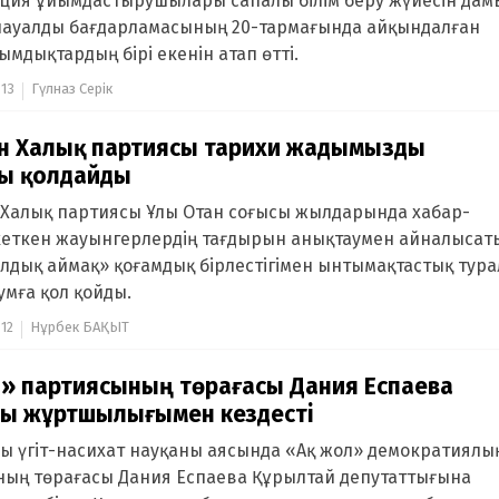
ия ұйымдастырушылары сапалы білім беру жүйесін дам
ауалды бағдарламасының 20-тармағында айқындалған
сымдықтардың бірі екенін атап өтті.
:13
Гүлназ Серік
ан Халық партиясы тарихи жадымызды
ды қолдайды
 Халық партиясы Ұлы Отан соғысы жылдарында хабар-
еткен жауынгерлердің тағдырын анықтаумен айналысат
дық аймақ» қоғамдық бірлестігімен ынтымақтастық тур
мға қол қойды.
:12
Нұрбек БАҚЫТ
» партиясының төрағасы Дания Еспаева
ды жұртшылығымен кездесті
ы үгіт-насихат науқаны аясында «Ақ жол» демократиялы
ың төрағасы Дания Еспаева Құрылтай депутаттығына