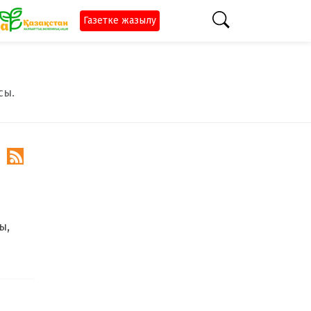
Газетке жазылу
сы.

ы,