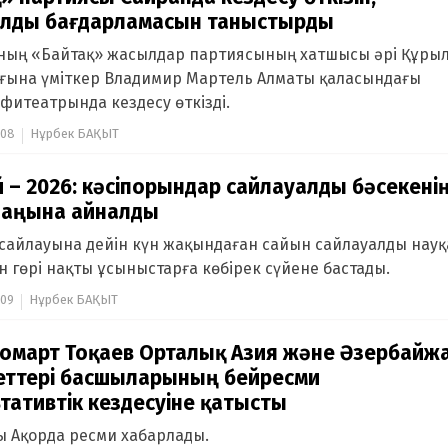
алды бағдарламасын таныстырды
ның «Байтақ» жасылдар партиясының хатшысы әрі Құры
ғына үміткер Владимир Мартель Алматы қаласындағы
фитеатрында кездесу өткізді.
:08
Нұрбек БАҚЫТ
й – 2026: кәсіпорындар сайлауалды бәсекені
лаңына айналды
сайлауына дейін күн жақындаған сайын сайлауалды науқ
н гөрі нақты ұсыныстарға көбірек сүйене бастады.
:09
Нұрбек БАҚЫТ
омарт Тоқаев Орталық Азия және Әзербайж
еттері басшыларының бейресми
тативтік кездесуіне қатысты
ы Ақорда ресми хабарлады.