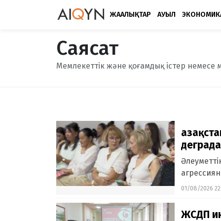
ЖАҢАЛЫҚТАР
АУЫЛ
ЭКОНОМИК
Саясат
Мемлекеттік және қоғамдық істер немесе 
Қазақст
деграда
Әлеуметті
агрессиян
01/08/2026 22
ЖСДП ин