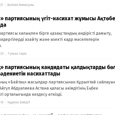
:37
Ақтілек Алмасұлы
» партиясының үгіт-насихат жұмысы Ақтөб
уда
партиясы халықпен бірге қазақстандық өндірісті дамыту,
кедергілерді азайту және өзекті кадр мәселелерін
.
:25
Гүлназ Серік
қ» партиясының кандидаты қалдықтарды бө
әдениетін насихаттады
ның «Байтақ» жасылдар партиясынан Құрылтай сайлауы
Айгүл Абдуалиева Астана қаласы әкімдігінің Еңбек
гі орталығында кездесу өткізді.
:15
Нұрбек БАҚЫТ