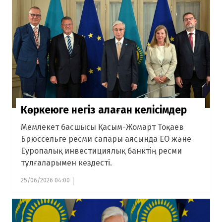
Көркеюге негіз қалаған келісімдер
Мемлекет басшысы Қасым-Жомарт Тоқаев
Брюссельге ресми сапары аясында ЕО және
Еуропалық инвестициялық банктің ресми
тұлғаларымен кездесті.
25/06/2026 04:00