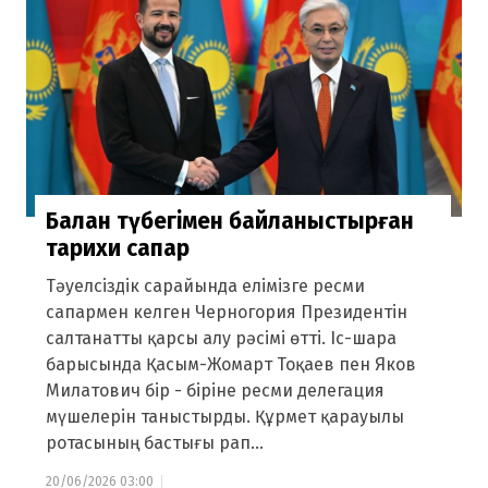
Балқан түбегімен байланыстырған
тарихи сапар
Тәуелсіздік сарайында елімізге ресми
сапармен келген Черногория Президентін
салтанатты қарсы алу рәсімі өтті. Іс-шара
барысында Қасым-Жомарт Тоқаев пен Яков
Милатович бір - біріне ресми делегация
мүшелерін таныстырды. Құрмет қарауылы
ротасының бастығы рап...
20/06/2026 03:00