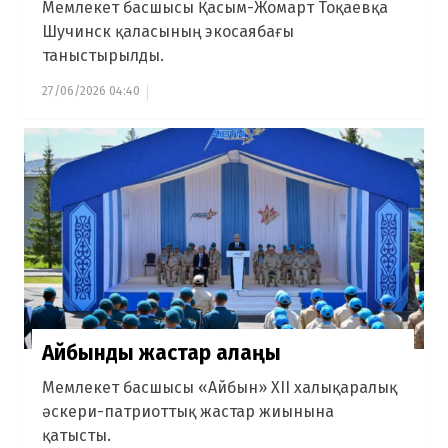
Мемлекет басшысы Қасым-Жомарт Тоқаевқа
Шучинск қаласының экосаябағы
таныстырылды.
27/06/2026 04:40
Айбынды жастар алаңы
Мемлекет басшысы «Айбын» ХІI халықаралық
әскери-патриоттық жастар жиынына
қатысты.