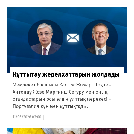
Құттықтау жеделхаттарын жолдады
Мемлекет басшысы Қасым-Жомарт Тоқаев
Антониу Жозе Мартинш Сегуру мен оның
отандастарын осы елдің ұлттық мерекесі –
Португалия күнімен құттықтады.
11/06/2026 03:00