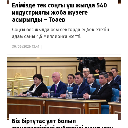
Елімізде тек соңғы үш жылда 540
индустриялық жоба жүзеге
асырылды – Тоқаев
Соңғы бес жылда осы секторда еңбек ететін
адам саны 4,5 миллионға жетті.
30/06/2026 13:41
Біз біртұтас ұлт болып