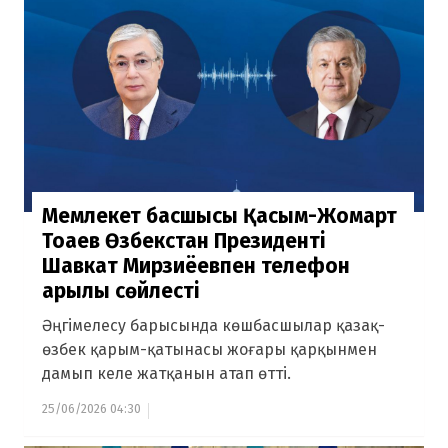
Мемлекет басшысы Қасым-Жомарт
Тоқаев Өзбекстан Президенті
Шавкат Мирзиёевпен телефон
арқылы сөйлесті
Әңгімелесу барысында көшбасшылар қазақ-
өзбек қарым-қатынасы жоғары қарқынмен
дамып келе жатқанын атап өтті.
25/06/2026 04:30