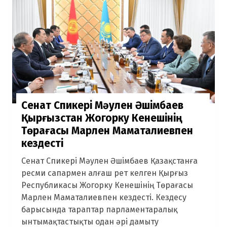
Сенат Спикері Мәулен Әшімбаев
Қырғызстан Жогорку Кенешінің
Төрағасы Марлен Маматалиевпен
кездесті
Сенат Спикері Мәулен Әшімбаев Қазақстанға
ресми сапармен алғаш рет келген Қырғыз
Республикасы Жогорку Кенешінің Төрағасы
Марлен Маматалиевпен кездесті. Кездесу
барысында тараптар парламентаралық
ынтымақтастықты одан әрі дамыту