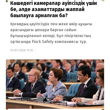
Көшедегі камералар қауіпсіздік үшін
бе, әлде азаматтарды жаппай
бақылауға арналған ба?
Қоғамдық қауіпсіздік пен жеке өмір құқығы
арасындағы шекара барған сайын
бұлыңғырланып келеді. Бұл пікірталастың
ортасында Flock Safety компаниясы тұр.
01/07/2026 11:25