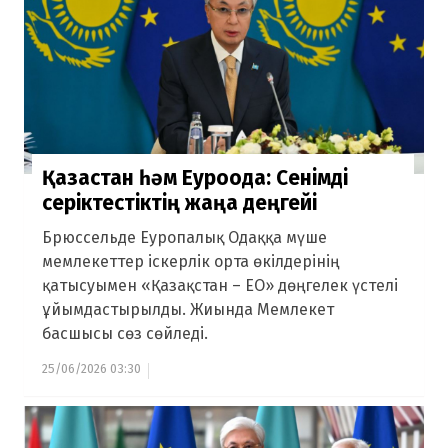
Қазақстан һәм Еуроодақ: Сенімді
серіктестіктің жаңа деңгейі
Брюссельде Еуропалық Одаққа мүше
мемлекеттер іскерлік орта өкілдерінің
қатысуымен «Қазақстан – ЕО» дөңгелек үстелі
ұйымдастырылды. Жиында Мемлекет
басшысы сөз сөйледі.
25/06/2026 03:30