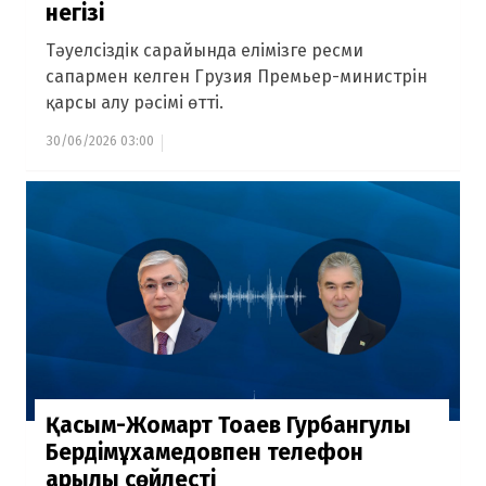
негізі
Тәуелсіздік сарайында елімізге ресми
сапармен келген Грузия Премьер-министрін
қарсы алу рәсімі өтті.
30/06/2026 03:00
Қасым-Жомарт Тоқаев Гурбангулы
Бердімұхамедовпен телефон
арқылы сөйлесті