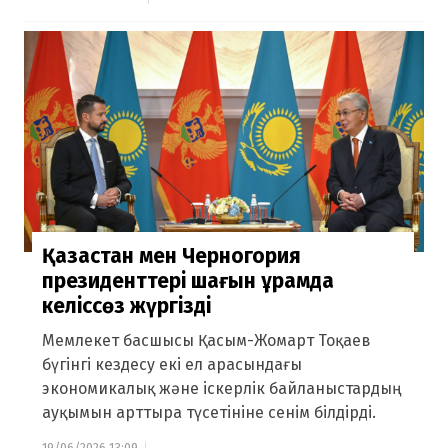
Қазақстан мен Черногория
президенттері шағын құрамда
келіссөз жүргізді
Мемлекет басшысы Қасым-Жомарт Тоқаев
бүгінгі кездесу екі ел арасындағы
экономикалық және іскерлік байланыстардың
ауқымын арттыра түсетініне сенім білдірді.
19/06/2026 13:09