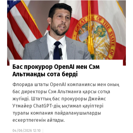
Бас прокурор OpenAI мен Сэм
Альтманды сотқа берді
Флорида штаты OpenAI компаниясы мен оның
бас директоры Сэм Альтманға қарсы сотқа
жүгінді. Штаттың бас прокуроры Джеймс
Утмайер ChatGPT-дің ықтимал қауіптері
туралы компания пайдаланушыларды
ескертпегенін айтады.
04/06/2026 12:10