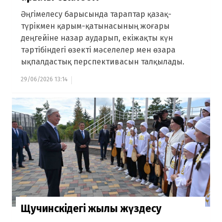
Әңгімелесу барысында тараптар қазақ-
түрікмен қарым-қатынасының жоғары
деңгейіне назар аударып, екіжақты күн
тәртібіндегі өзекті мәселелер мен өзара
ықпалдастық перспективасын талқылады.
29/06/2026 13:14
Щучинскідегі жылы жүздесу