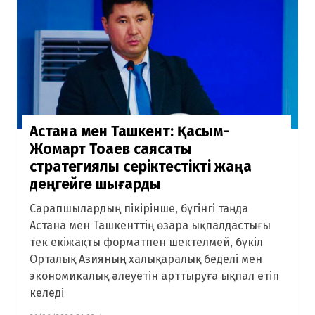
Астана мен Ташкент: Қасым-
Жомарт Тоқаев саясаты
стратегиялық серіктестікті жаңа
деңгейге шығарды
Сарапшылардың пікірінше, бүгінгі таңда
Астана мен Ташкенттің өзара ықпалдастығы
тек екіжақты форматпен шектелмей, бүкіл
Орталық Азияның халықаралық беделі мен
экономикалық әлеуетін арттыруға ықпал етіп
келеді