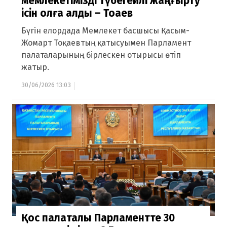
мемлекетімізді түбегейлі жаңғырту
ісін қолға алдық – Тоқаев
Бүгін елордада Мемлекет басшысы Қасым-
Жомарт Тоқаевтың қатысуымен Парламент
палаталарының бірлескен отырысы өтіп
жатыр.
30/06/2026 13:03
Қос палаталы Парламентте 30