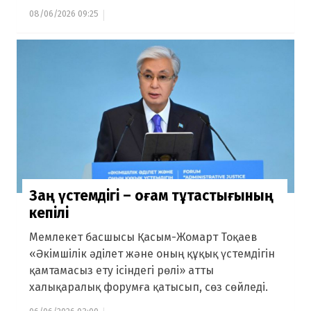
08/06/2026 09:25
Заң үстемдігі – қоғам тұтастығының
кепілі
Мемлекет басшысы Қасым-Жомарт Тоқаев
«Әкімшілік әділет және оның құқық үстемдігін
қамтамасыз ету ісіндегі рөлі» атты
халықаралық форумға қатысып, сөз сөйледі.