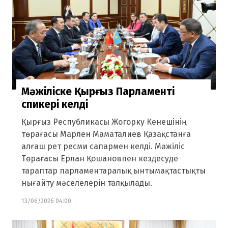
Мәжіліске Қырғыз Парламенті
спикері келді
Қырғыз Республикасы Жогорку Кенешінің
төрағасы Марлен Маматалиев Қазақстанға
алғаш рет ресми сапармен келді. Мәжіліс
Төрағасы Ерлан Қошановпен кездесуде
тараптар парламентаралық ынтымақтастықты
нығайту мәселелерін талқылады.
13/06/2026 04:00