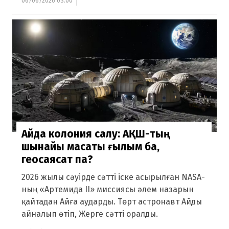
06/06/2026 03:00
Айда колония салу: АҚШ-тың
шынайы мақсаты ғылым ба,
геосаясат па?
2026 жылы сәуірде сәтті іске асырылған NASA-
ның «Артемида II» миссиясы әлем назарын
қайтадан Айға аударды. Төрт астронавт Айды
айналып өтіп, Жерге сәтті оралды.