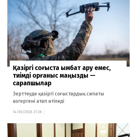
Қазіргі соғыста қымбат қару емес,
тиімді қорғаныс маңызды —
сарапшылар
Зерттеуде қазіргі соғыстардың сипаты
өзгергені атап өтіледі
14/06/2026 21:36