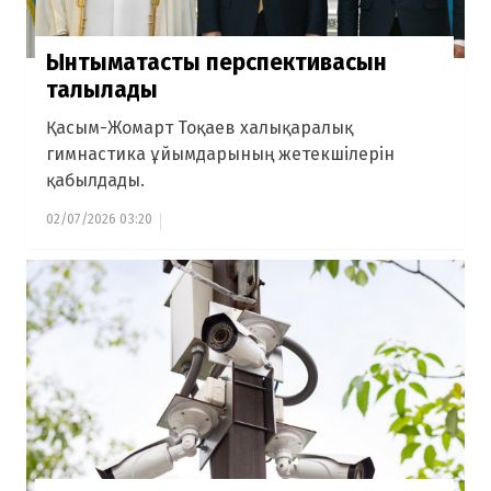
Ынтымақтастық перспективасын
талқылады
Қасым-Жомарт Тоқаев халықаралық
гимнастика ұйымдарының жетекшілерін
қабылдады.
02/07/2026 03:20