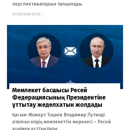
перспективаларын талқылады.
13/06/2026 03:20
Мемлекет басшысы Ресей
Федерациясының Президентіне
құттықтау жеделхатын жолдады
Қасым-Жомарт Тоқаев Владимир Путинді
аталған елдің мемлекеттік мерекесі – Ресей
күнімен құттықтады.