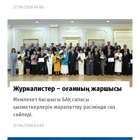
27/06/2026 04:00
Журналистер – қоғамның жаршысы
Мемлекет басшысы БАҚ саласы
қызметкерлерін марапаттау рәсімінде сөз
сөйледі.
27/06/2026 03:00