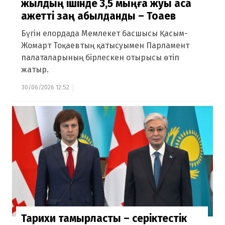
жылдың ішінде 3,5 мыңға жуық аса
қажетті заң қабылданды – Тоқаев
Бүгін елордада Мемлекет басшысы Қасым-
Жомарт Тоқаевтың қатысуымен Парламент
палаталарының бірлескен отырысы өтіп
жатыр.
30/06/2026 12:52
Тарихи тамырластық – серіктестік