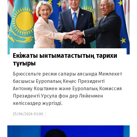
Екіжақты ынтымақтастықтың тарихи
тұғыры
Брюссельге ресми сапары аясында Мемлекет
басшысы Еуропалық Кеңес Президенті
Антониу Коштамен және Еуропалық Комиссия
Президенті Урсула фон дер Ляйенмен
келіссөздер жүргізді.
25/06/2026 03:00