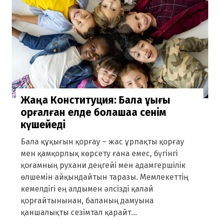
Жаңа Конституция: Бала құқығы
қорғалған елде болашаққа сенім
күшейеді
Бала құқығын қорғау – жас ұрпақты қорғау
мен қамқорлық көрсету ғана емес, бүгінгі
қоғамның рухани деңгейі мен адамгершілік
өлшемін айқындайтын таразы. Мемлекеттің
кемелдігі ең алдымен әлсізді қалай
қорғайтынынан, баланың дамуына
қаншалықты сезімтал қарайт...