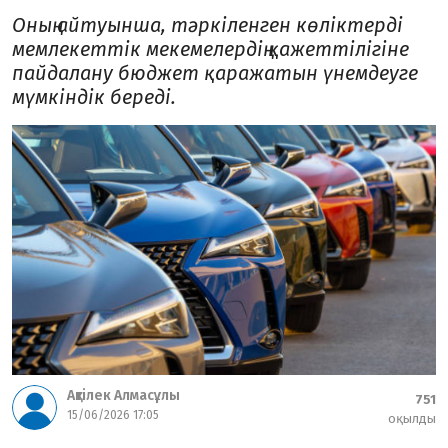
Оның айтуынша, тәркіленген көліктерді
мемлекеттік мекемелердің қажеттілігіне
пайдалану бюджет қаражатын үнемдеуге
мүмкіндік береді.
Ақтілек Алмасұлы
751
15/06/2026 17:05
оқылды