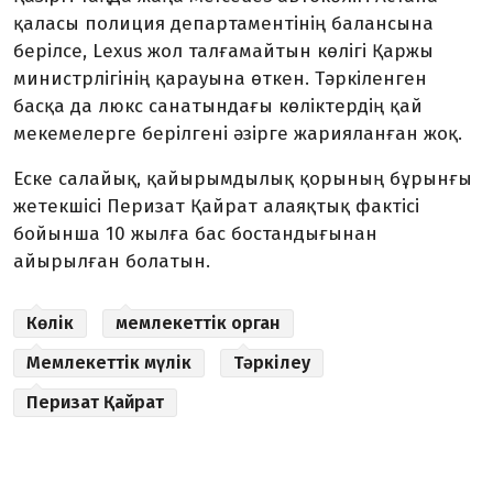
қаласы полиция департаментінің балансына
берілсе, Lexus жол талғамайтын көлігі Қаржы
министрлігінің қарауына өткен. Тәркіленген
басқа да люкс санатындағы көліктердің қай
мекемелерге берілгені әзірге жарияланған жоқ.
Еске салайық, қайырымдылық қорының бұрынғы
жетекшісі Перизат Қайрат алаяқтық фактісі
бойынша 10 жылға бас бостандығынан
айырылған болатын.
Көлік
мемлекеттік орган
Мемлекеттік мүлік
Тәркілеу
Перизат Қайрат