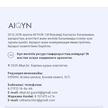
25.12.2018 жылғы №17418-СИ Мерзімді баспасөз басылымын,
ақпараттық агенттікті және желілік басылымды есепке қою
туралы куәлігі, Ақпарат және коммуникация министрлігінің
Ақпарат комитетімен берілген.
Бұл желілік ресурстың ақпараттық өнімдері 18
жастан асқан оқырманға арналған.
© 2025 Aikyn.kz. Барлық құқық қорғалған.
Редакция мекенжайы:
010000, Астана қаласы, Қонаев көшесі, 12/1.
Байланыс телефоны:
8 (7172) 76-84-66.
E-mail:
aikyn.kz.gazeti@gmail.com
Жарнама бөлімі:
8 701 675 42 14
E-mail:
reklama.liter@gmail.com