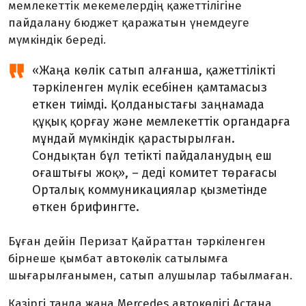
мемлекеттік мекемелердің қажеттілігіне
пайдалану бюджет қаражатын үнемдеуге
мүмкіндік береді.
«Жаңа көлік сатып алғанша, қажеттілікті
тәркіленген мүлік есебінен қамтамасыз
еткен тиімді. Қолданыстағы заңнамада
құқық қорғау және мемлекеттік органдарға
мұндай мүмкіндік қарастырылған.
Сондықтан бұл тетікті пайдаланудың еш
оғаштығы жоқ», – деді комитет төрағасы
Орталық коммуникациялар қызметінде
өткен брифингте.
Бұған дейін Перизат Қайраттан тәркіленген
бірнеше қымбат автокөлік сатылымға
шығарылғанымен, сатып алушылар табылмаған.
Қазіргі таңда жаңа Mercedes автокөлігі Астана