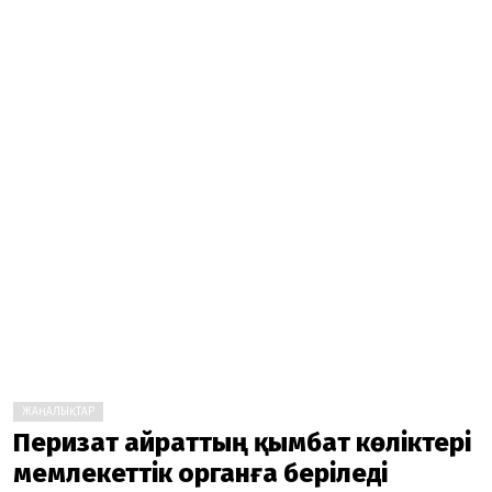
ЖАҢАЛЫҚТАР
Перизат Қайраттың қымбат көліктері
мемлекеттік органға беріледі