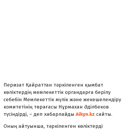
Перизат Қайраттан тәркіленген қымбат
көліктердің мемлекеттік органдарға берілу
себебін Мемлекеттік мүлік және жекешелендіру
комитетінің төрағасы Нұрмахан Әділбеков
түсіндірді, – деп хабарлайды
Aikyn.kz
сайты.
Оның айтуынша, тәркіленген көліктерді