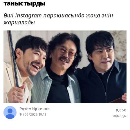
таныстырды
Әнші Instagram парақшасында жаңа әнін
жариялады
Рүстем Нүркенов
9,650
14/06/2026 19:11
оқылды