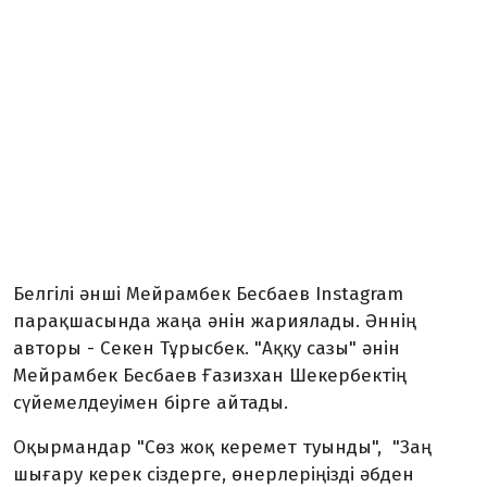
Белгілі әнші Мейрамбек Бесбаев Instagram
парақшасында жаңа әнін жариялады. Әннің
авторы - Секен Тұрысбек. "Аққу сазы" әнін
Мейрамбек Бесбаев Ғазизхан Шекербектің
сүйемелдеуімен бірге айтады.
Оқырмандар "Сөз жоқ керемет туынды", "Заң
шығару керек сіздерге, өнерлеріңізді әбден