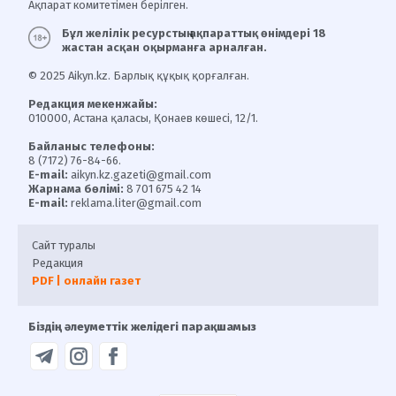
Ақпарат комитетімен берілген.
Бұл желілік ресурстың ақпараттық өнімдері 18
жастан асқан оқырманға арналған.
© 2025 Aikyn.kz. Барлық құқық қорғалған.
Редакция мекенжайы:
010000, Астана қаласы, Қонаев көшесі, 12/1.
Байланыс телефоны:
8 (7172) 76-84-66.
E-mail:
aikyn.kz.gazeti@gmail.com
Жарнама бөлімі:
8 701 675 42 14
E-mail:
reklama.liter@gmail.com
Сайт туралы
Редакция
PDF | онлайн газет
Біздің әлеуметтік желідегі парақшамыз