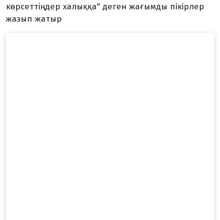
көрсеттіңдер халыққа" деген жағымды пікірлер
жазып жатыр