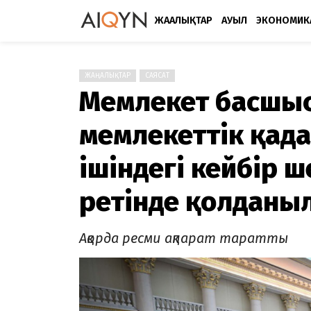
ЖАҢАЛЫҚТАР
АУЫЛ
ЭКОНОМИК
ЖАҢАЛЫҚТАР
САЯСАТ
Мемлекет басшысы
мемлекеттік қад
ішіндегі кейбір 
ретінде қолданыл
Ақорда ресми ақпарат таратты