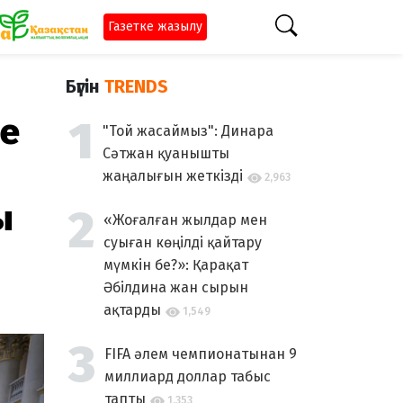
Газетке жазылу
Бүгін
TRENDS
не
"Той жасаймыз": Динара
Сәтжан қуанышты
жаңалығын жеткізді
2,963
ы
«Жоғалған жылдар мен
суыған көңілді қайтару
мүмкін бе?»: Қарақат
Әбілдина жан сырын
ақтарды
1,549
FIFA әлем чемпионатынан 9
миллиард доллар табыс
тапты
1,353