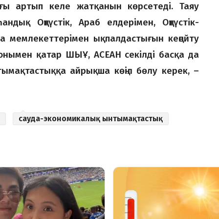
ғы артып келе жатқанын көрсетеді. Таяу
ндық Оңтүстік, Араб елдерімен, Оңтүстік-
 мемлекеттерімен ықпалдастығын кеңейту
онымен қатар ШЫҰ, АСЕАН секілді басқа да
ымақтастыққа айрықша көңіл бөлу керек, –
сауда-экономикалық ынтымақтастық