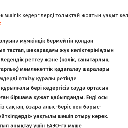
кімшілік кедергілерді толықтай жоятын уақыт кел
z
ғалуына мүмкіндік бермейтін қолдан
п тастап, шекарадағы жүк көліктерінің ұзын
 Кедендік реттеу және (көлік, санитарлық,
тарлық) мемлекеттік қадағалау шаралары
імдерді өткізу құралы ретінде
 құрылғалы бері кедергісіз сауда ортасын
ған біршама құжат қабылданды. Енді осы
із сақтап, өзара алыс-беріс пен барыс-
үйткілдерді» уақтылы шешіп отыру керек.
ғыл анықтау үшін ЕАЭО-ға мүше