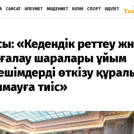
А
САЯСАТ
ӘЛЕУМЕТ
МӘДЕНИЕТ
БІЛІМ
СПОРТ
ӘДІЛЕТ
: «Кедендік реттеу жә
ағалау шаралары ұйым
шешімдерді өткізу құрал
мауға тиіс»