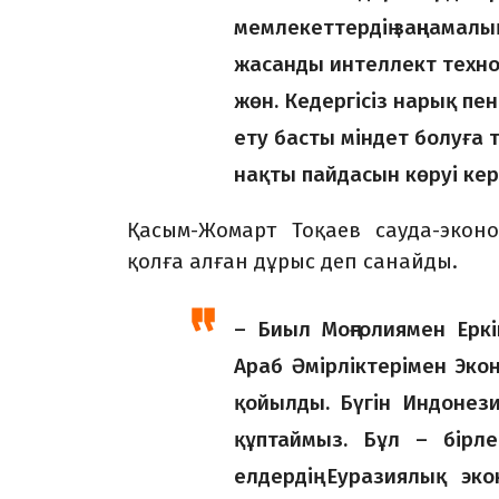
мемлекеттердің заңнамал
жасанды интеллект техно
жөн. Кедергісіз нарық пе
ету басты міндет болуға 
нақты пайдасын көруі кер
Қасым-Жомарт Тоқаев сауда-экон
қолға алған дұрыс деп санайды.
– Биыл Моңғолиямен Еркі
Араб Әмірліктерімен Эко
қойылды. Бүгін Индонез
құптаймыз. Бұл – бірле
елдердің Еуразиялық эк