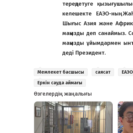
тереңдетуге қызығушылы
келешекте ЕАЭО-ның Жаһа
Шығыс Азия және Африка
маңызды деп санаймыз. С
маңызды ұйымдармен ынт
деді Президент.
Мемлекет басшысы
саясат
ЕАЭО
Еркін сауда аймағы