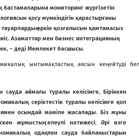
ық бастамаларына мониторинг жүргізетін
логиясын қосу мүмкіндігін қарастырғаны
н тауарлардың еркін қозғалысын қамтамасыз
тиіс. Азаматтар мен бизнес интеграцияның
ек, – деді Мемлекет басшысы.
омикалық ынтымақтастық аясын кеңейтуді бел
н сауда аймағы туралы келісімге, Біріккен
номикалық серіктестік туралы келісімге қол
иямен осындай мәміле жасалады. Біз мұны
скен жұмыстың елеулі нәтижесі. Әрі өзге
ономикалық одақпен сауда байланыстарын