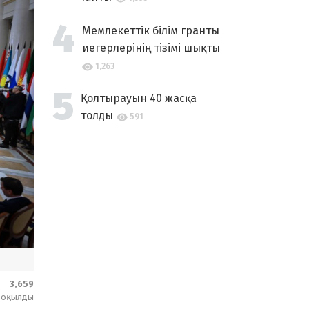
Мемлекеттік білім гранты
иегерлерінің тізімі шықты
1,263
Қолтырауын 40 жасқа
толды
591
3,659
оқылды