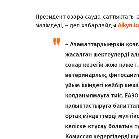
Президент өзара сауда-саттықтағы ә
мәлімдеді, – деп хабарлайды
Aikyn.k
– Азаматтардың еркін қоз
жасалған шектеулерді алы
сонар кезегін жою қажет.
ветеринарлық, фитосани
ұйым ішіндегі кейбір шеш
қолданылмауға тиіс. ЕАЭО
қалыптастыруға бағыттал
ортақ міндеттерді мүлтікс
келіске «тұсау болатын т
Комиссия кедергілерді шұ