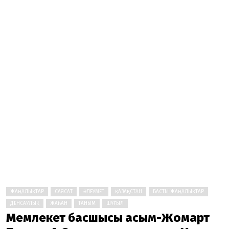
ЖАҢАЛЫҚТАР
САЯСАТ
ӘЛЕУМЕТ
ҚАЗАҚСТАН
БАСТЫ ЖАҢАЛЫҚТАР
ДЕНСАУЛЫҚ
ЖАҺАН
ТАНЫМ
ШҰҒЫЛ
Мемлекет басшысы Қасым-Жомарт