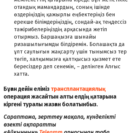
отандық мамандардың, соның ішінде
өздеріңіздің қажырлы еңбектеріңіз бен
ерекше білімдеріңіздің, сондай-ақ теңдессіз
тәжірибелеріңіздің арқасында жетіп
отырмыз. Баршаңызға шынайы
ризашылығымды білдіремін. Болашақта да
ұлт саулығын жақсарту үшін тынымсыз тер
төгіп, халқымызға қалтқысыз қызмет ете
бересіздер деп сенемін, – делінген Алғыс
хатта.
Бұған дейін еліміз
трансплантациялық
операция жасайтын алты елдің қатарына
кіргені туралы жазған болатынбыз.
Сараптама, зерттеу мақала, күнделікті
өзекті ақпаратты
«Айқынның»
Telegram
арнасынан таба