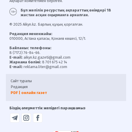
Ақпарат комитетімен берілген.
Бұл желілік ресурстың ақпараттық өнімдері 18
жастан асқан оқырманға арналған.
© 2025 Aikyn.kz. Барлық құқық қорғалған.
Редакция мекенжайы:
010000, Астана қаласы, Қонаев көшесі, 12/1.
Байланыс телефоны:
8 (7172) 76-84-66.
E-mail:
aikyn.kz.gazeti@gmail.com
Жарнама бөлімі:
8 701 675 42 14
E-mail:
reklama.liter@gmail.com
Сайт туралы
Редакция
PDF | онлайн газет
Біздің әлеуметтік желідегі парақшамыз