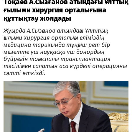
Тоқаев А.Сызғанов атындағы Ұлттық
ғылыми хирургия орталығына
құттықтау жолдады
Жуырда А.Сызғанов атындағы Ұлттық
ғылыми хирургия орталығы еліміздің
медицина тарихында тұңғыш рет бір
мезетте үш науқасқа үш донордың
бүйрегін тоғыспалы трансплантация
тәсілімен салатын аса күрделі операцияны
сәтті өткізді.