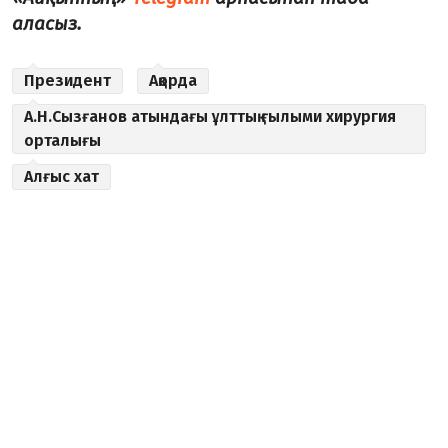
аласыз.
Президент
Ақорда
А.Н.Сызғанов атындағы ұлттық ғылыми хирургия
орталығы
Алғыс хат