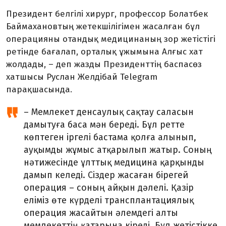
Президент белгілі хирург, профессор Болатбек
Баймахановтың жетекшілігімен жасалған бұл
операцияны отандық медицинаның зор жетістігі
ретінде бағалап, орталық ұжымына Алғыс хат
жолдады, – деп жазды Президенттің баспасөз
хатшысы Руслан Желдібай Telegram
парақшасында.
– Мемлекет денсаулық сақтау саласын
дамытуға баса мән береді. Бұл ретте
көптеген іргелі бастама қолға алынып,
ауқымды жұмыс атқарылып жатыр. Соның
нәтижесінде ұлттық медицина қарқынды
дамып келеді. Сіздер жасаған бірегей
операция – соның айқын дәлелі. Қазір
еліміз өте күрделі трансплантациялық
операция жасайтын әлемдегі алты
мемлекеттің қатарына кіреді. Бұл жетістікке