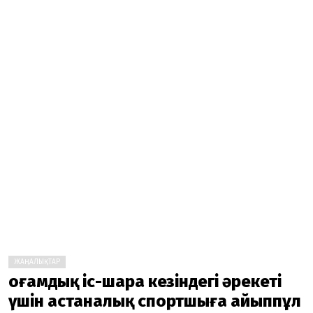
ЖАҢАЛЫҚТАР
Қоғамдық іс-шара кезіндегі әрекеті
үшін астаналық спортшыға айыппұл