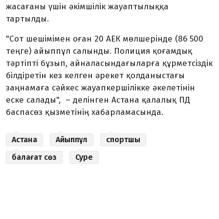
жасағаны үшін әкімшілік жауаптылыққа
тартылды.
"Сот шешімімен оған 20 АЕК мөлшерінде (86 500
теңге) айыппұл салынды. Полиция қоғамдық
тәртіпті бұзып, айналасындағыларға құрметсіздік
білдіретін кез келген әрекет қолданыстағы
заңнамаға сәйкес жауапкершілікке әкелетінін
еске салады",
–
делінген Астана қалалық ПД
баспасөз қызметінің хабарламасында.
Астана
Айыппұл
спортшы
балағат сөз
Суре