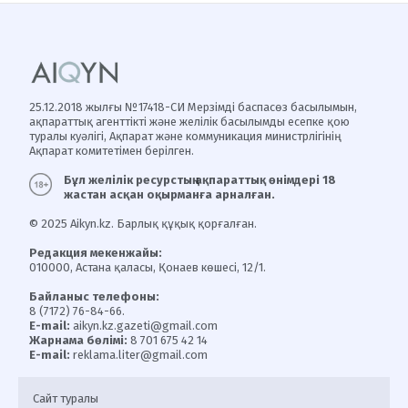
25.12.2018 жылғы №17418-СИ Мерзімді баспасөз басылымын,
ақпараттық агенттікті және желілік басылымды есепке қою
туралы куәлігі, Ақпарат және коммуникация министрлігінің
Ақпарат комитетімен берілген.
Бұл желілік ресурстың ақпараттық өнімдері 18
жастан асқан оқырманға арналған.
© 2025 Aikyn.kz. Барлық құқық қорғалған.
Редакция мекенжайы:
010000, Астана қаласы, Қонаев көшесі, 12/1.
Байланыс телефоны:
8 (7172) 76-84-66.
E-mail:
aikyn.kz.gazeti@gmail.com
Жарнама бөлімі:
8 701 675 42 14
E-mail:
reklama.liter@gmail.com
Сайт туралы