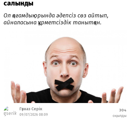
салынды
Ол қоғамдық орында әдепсіз сөз айтып,
айналасына құрметсіздік танытқан.
Гүлназ Серік
304
09/07/2026 08:09
оқылды