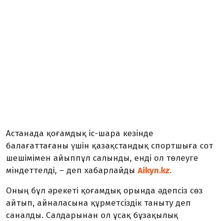
Астанада қоғамдық іс-шара кезінде
балағаттағаны үшін қазақстандық спортшыға сот
шешімімен айыппұл салынды, енді ол төлеуге
міндеттелді, – деп хабарлайды
Aikyn.kz
.
Оның бұл әрекеті қоғамдық орында әдепсіз сөз
айтып, айналасына құрметсіздік таныту деп
саналды. Салдарынан ол ұсақ бұзақылық