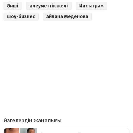
Әнші
әлеуметтік желі
Инстаграм
шоу-бизнес
Айдана Меденова