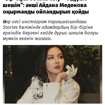
шешім”: әнші Айдана Меденова
оқырманды ойландырып қойды
Өнер иесі инстаграм парақшасындағы
Stories бөлімінде адамдардың бір-біріне
еркіндік бергені кейде дұрыс шешім болуы
мүмкін екенін жазған.