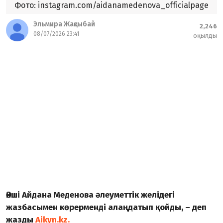
Фото: instagram.com/aidanamedenova_officialpage
Эльмира Жақсыбай
2,246
08/07/2026 23:41
оқылды
Әнші Айдана Меденова әлеуметтік желідегі
жазбасымен көрерменді алаңдатып қойды, – деп
жазды
Aikyn.kz.