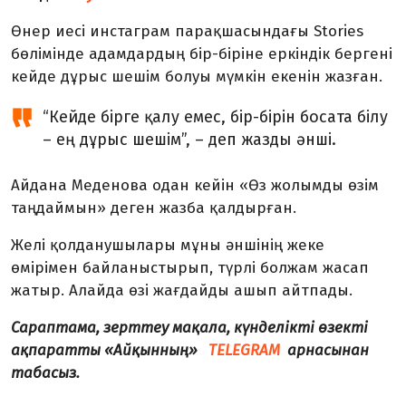
Өнер иесі инстаграм парақшасындағы Stories
бөлімінде адамдардың бір-біріне еркіндік бергені
кейде дұрыс шешім болуы мүмкін екенін жазған.
“Кейде бірге қалу емес, бір-бірін босата білу
– ең дұрыс шешім”, – деп жазды әнші.
Айдана Меденова одан кейін «Өз жолымды өзім
таңдаймын» деген жазба қалдырған.
Желі қолданушылары мұны әншінің жеке
өмірімен байланыстырып, түрлі болжам жасап
жатыр. Алайда өзі жағдайды ашып айтпады.
Сараптама, зерттеу мақала, күнделікті өзекті
ақпаратты «Айқынның»
TELEGRAM
арнасынан
табасыз.