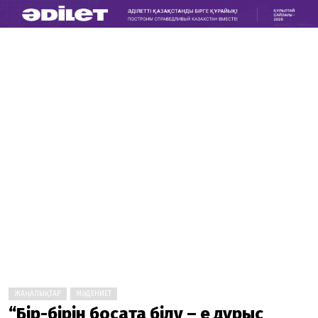
ЖАҢАЛЫҚТАР
МӘДЕНИЕТ
“Бір-бірін босата білу – ең дұрыс