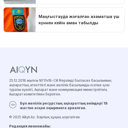
25.12.2018 жылғы №17418-СИ Мерзімді баспасөз басылымын,
ақпараттық агенттікті және желілік басылымды есепке қою
туралы куәлігі, Ақпарат және коммуникация министрлігінің
Ақпарат комитетімен берілген.
Бұл желілік ресурстың ақпараттық өнімдері 18
жастан асқан оқырманға арналған.
© 2025 Aikyn.kz. Барлық құқық қорғалған.
Редакция мекенжайы: