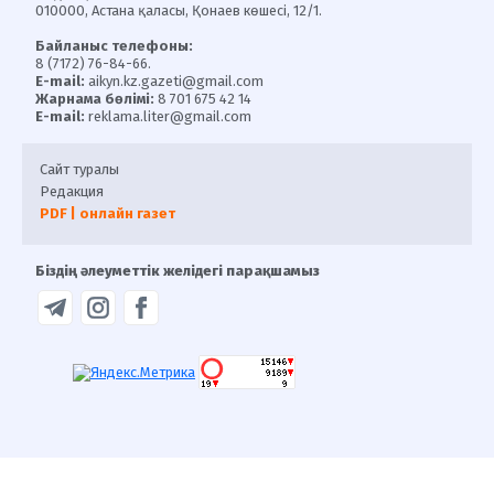
010000, Астана қаласы, Қонаев көшесі, 12/1.
Байланыс телефоны:
8 (7172) 76-84-66.
E-mail:
aikyn.kz.gazeti@gmail.com
Жарнама бөлімі:
8 701 675 42 14
E-mail:
reklama.liter@gmail.com
Сайт туралы
Редакция
PDF | онлайн газет
Біздің әлеуметтік желідегі парақшамыз