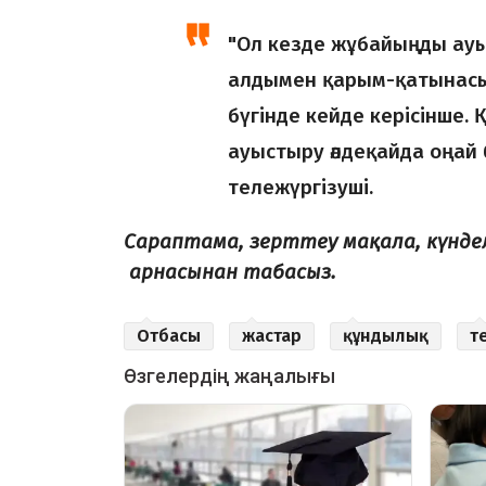
"Ол кезде жұбайыңды ауы
алдымен қарым-қатынасын
бүгінде кейде керісінше.
ауыстыру әлдеқайда оңай б
тележүргізуші.
Сараптама, зерттеу мақала, күнд
арнасынан табасыз.
Отбасы
жастар
құндылық
т