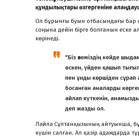
құндылықтары өзгергеніне алаңдауш
Ол бұрынғы буын отбасындағы бар қи
соңына дейін бірге болғанын еске а
көрінеді.
"Біз әкеміздің кейде шыда
өскен, үйден қашып тығыл
пен ұнды көршіден сұрап
босанған аналарды көрг
айлап күткенін, анамыздың 
деп жазды ол.
Ләйлә Сұлтанқызының айтуынша, бұ
күшін салған. Ал қазір адамдарда т