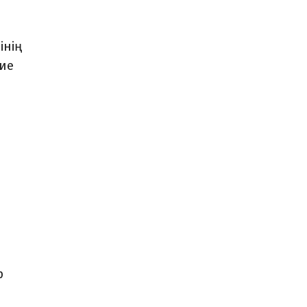
інің
ние
р