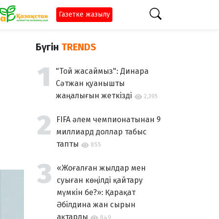
Газетке жазылу
Бүгін
TRENDS
"Той жасаймыз": Динара
Сәтжан қуанышты
жаңалығын жеткізді
2,395
FIFA әлем чемпионатынан 9
миллиард доллар табыс
тапты
855
«Жоғалған жылдар мен
суыған көңілді қайтару
мүмкін бе?»: Қарақат
Әбілдина жан сырын
ақтарды
849