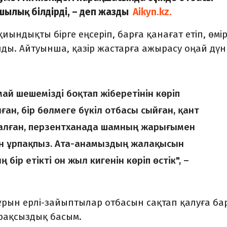
ылық білдірді, – деп жазды
Aikyn.kz.
ындықты бірге еңсеріп, барға қанағат етіп, өмір
лды. Айтуынша, қазір жастарға ажырасу оңай дү
май шешемізді боқтап жіберетінін көріп
ған, бір бөлмеге бүкіл отбасы сыйған, қант
 алған, перзентханада шамның жарығымен
ен ұрпақпыз. Ата-анамыздың жалақысын
бір етікті он жыл кигенін көріп өстік", –
рын ерлі-зайыптылар отбасын сақтап қалуға ба
ұрақсыздық басым.