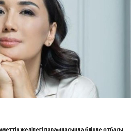
уметтік желідегі парақшасында бүгінде отбасы