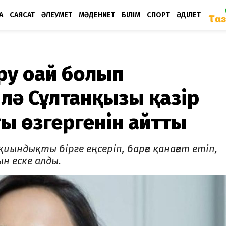
А
САЯСАТ
ӘЛЕУМЕТ
МӘДЕНИЕТ
БІЛІМ
СПОРТ
ӘДІЛЕТ
у оңай болып
әйлә Сұлтанқызы қазір
ы өзгергенін айтты
иындықты бірге еңсеріп, барға қанағат етіп,
ын еске алды.