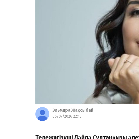
Эльмира Жақсыбай
06/07/2026 22:18
Тележүргізуші Ләйлә Сұлтанқызы әле