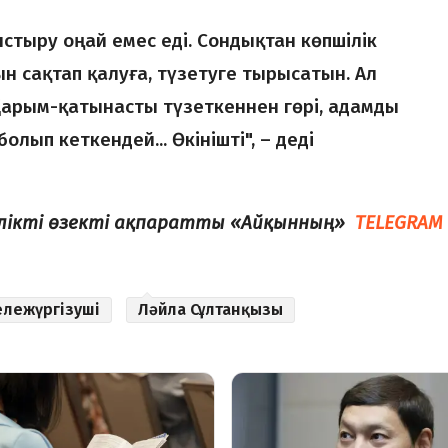
стыру оңай емес еді. Сондықтан көпшілік
 сақтап қалуға, түзетуге тырысатын. Ал
 Қарым-қатынасты түзеткеннен гөрі, адамды
олып кеткендей... Өкінішті", – деді
елікті өзекті ақпаратты «Айқынның»
TELEGRAM
ележүргізуші
Ләйла Сұлтанқызы