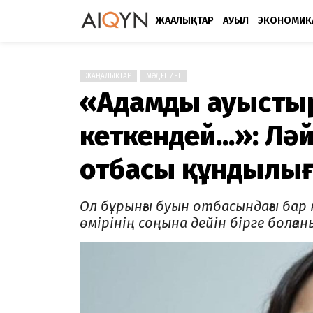
ЖАҢАЛЫҚТАР
АУЫЛ
ЭКОНОМИК
ЖАҢАЛЫҚТАР
МӘДЕНИЕТ
«Адамды ауыстыр
кеткендей...»: Л
отбасы құндылығ
Ол бұрынғы буын отбасындағы бар қ
өмірінің соңына дейін бірге болған