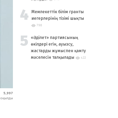
Мемлекеттік білім гранты
иегерлерінің тізімі шықты
798
«Әділет» партиясының
өкілдері егін, ауызсу,
жастарды жұмыспен қамту
мәселесін талқылады
422
5,997
оқылды