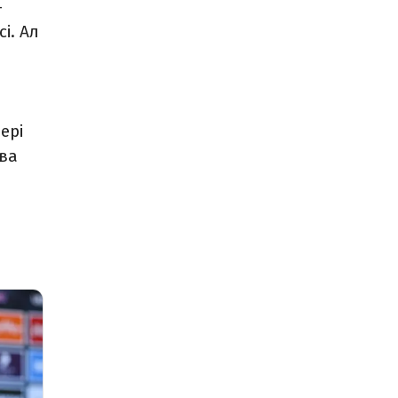
–
і. Ал
ері
ва