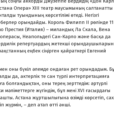
ның соңғы аккорды Джузеппе Вердидің «Дон Кар
Астана Опера» XIII театр маусымының салтанатты
лды туындының көрсетілімі өтеді. Негізгі
берлер орындайды. Король Филипп II рөлінде 11
 Престия (Италия) – миландық Ла Скала, Вена
 операсы, Неапольдегі Сан-Карло және басқа да
 вердилік репертуардың жетекші орындаушылары
азақстанның еңбек сіңірген қайраткері Евгений
м, мен оны бүкіл әлемде ондаған рет орындадым. Б
алды да, актерлік те сан түрлі интерпретацияға
ға болғандықтан, оны терең зерттедім: әртүрлі
 мәліметтерге жүгіндім, бұл мені XVI ғасырдағы
ашты. Астана жұртшылығына өзімді көрсетіп, са
іп жүрмін, – деп атап өтті әнші.