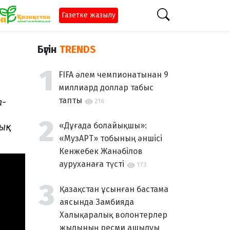
Газетке жазылу
Бүгін
TRENDS
FIFA әлем чемпионатынан 9
миллиард доллар табыс
тапты
а­
216
қ­
«Дұғада болайықшы»:
«МузАРТ» тобының әншісі
Кенжебек Жанәбілов
ауруханаға түсті
173
Қазақстан ұсынған бастама
аясында Замбияда
Халықаралық волонтерлер
жылының ресми ашылуы