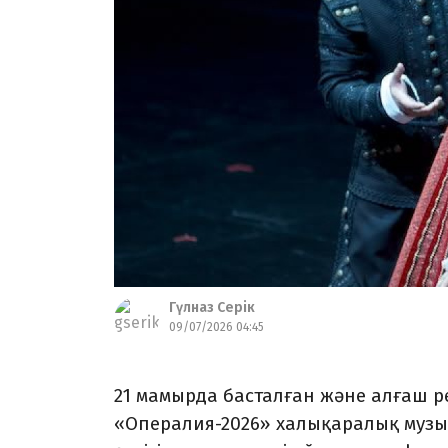
Гүлназ Серік
09/07/2026 04:45
21 мамырда басталған және алғаш 
«Опералия-2026» халықаралық музык