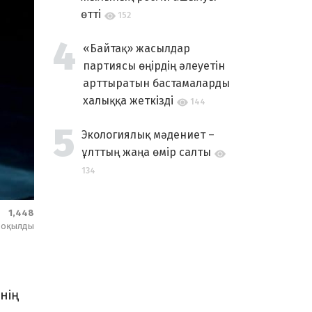
өтті
152
«Байтақ» жасылдар
партиясы өңірдің әлеуетін
арттыратын бастамаларды
халыққа жеткізді
144
Экологиялық мәдениет –
ұлттың жаңа өмір салты
134
1,448
оқылды
нің