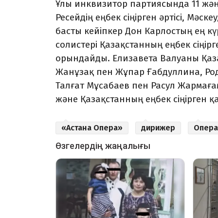
Ұлы инквизитор партиясында 11 жән
Ресейдің еңбек сіңірген әртісі, Мәс
басты кейіпкер Дон Карлостың ең к
солистері Қазақстанның еңбек сіңір
орындайды. Елизавета Валуаны Қаза
Жанұзақ пен Жұпар Ғабдуллина, Род
Талғат Мұсабаев пен Расул Жармағ
және Қазақстанның еңбек сіңірген 
«Астана Опера»
дирижер
Опера