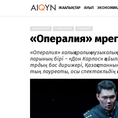
ЖАҢАЛЫҚТАР
АУЫЛ
ЭКОНОМИК
ЖАҢАЛЫҚТАР
A-NEWSPAPER
МӘДЕНИЕТ
«Опералия» мәрег
«Опералия» халықаралық музыкалық 
лары­ның бірі – «Дон Карлос» қойыл
трдың бас дирижері, Қазақстанның
тың лауреаты, осы спектакльдің 