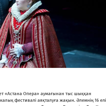
рет «Астана Опера» аумағынан тыс шыққан
алық фестивалі аяқталуға жақын. Әлемнің 16 елі