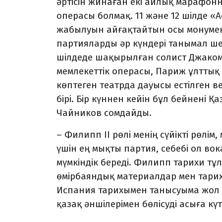
әртісін жинаған екі айлық марафон
операсы болмақ. 11 және 12 шілде «
жабылуын айғақтайтын осы монумента
партияларды әр күндері танымал ше
шілдеде шақырылған солист Джакомо
мемлекеттік операсы, Париж ұлттық
көптеген театрда дауысы естілген
бірі. Бір күннен кейін бұл бейнені Қ
Чайников сомдайды.
– Филипп II рөлі менің сүйікті рөлі
үшін ең мықты партия, себебі ол вок
мүмкіндік береді. Филипп тарихи тұл
өмірбаяндық материалдар мен тарихи
Испания тарихымен танысуыма жол 
қазақ әншілерімен бөлісуді асыға күт