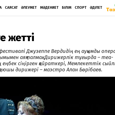
А
САЯСАТ
ӘЛЕУМЕТ
МӘДЕНИЕТ
БІЛІМ
СПОРТ
ӘДІЛЕТ
е жетті
фес­тивалі Джузеппе Вердидің ең ауқымды опе­р
ы­мы­мен аяқталмақ. Дирижерлік тұғырда – теа­
 еңбек сіңірген қайраткері, Мемлекеттік сыйлы
қоюшы дирижері – маэстро Алан Бөрібаев.