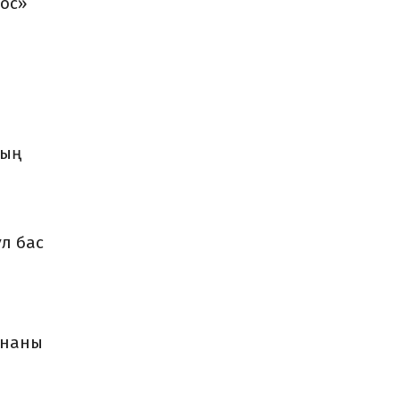
лос»
ның
ұл бас
хнаны