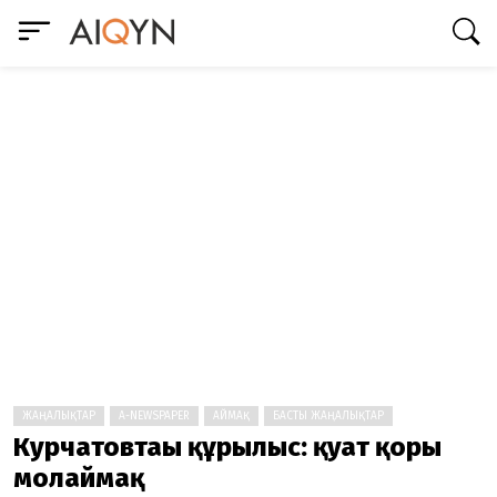
ЖАҢАЛЫҚТАР
A-NEWSPAPER
АЙМАҚ
БАСТЫ ЖАҢАЛЫҚТАР
Курчатовтағы құрылыс: қуат қоры
молаймақ