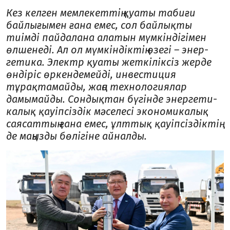
Кез келген мемлекеттің қуаты табиғи
байлығымен ға­на емес, сол байлықты
тиімді пайдалана алатын мүм­кіндігімен
өлшенеді. Ал ол мүмкіндіктің өзегі – энер­
гетика. Электр қуаты жеткіліксіз жерде
өндіріс өр­­кендемейді, инвестиция
тұрақтамайды, жаңа тех­нологиялар
дамымайды. Сондықтан бүгінде энер­гети­
калық қауіпсіздік мәселесі экономикалық
сая­сат­тың ғана емес, ұлттық қауіпсіздіктің
де маңызды бө­лігіне айналды.