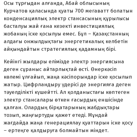
Осы тұрғыдан алғанда, Абай об­лы­сының
Курчатов қаласында қуаты 700 мегаватт болатын
конден­са­ция­лық электр стансасының құрылысы
бас­талуы жай ғана кезекті инвес­ти­ция­лық
жобаның іске қосылуы емес. Бұл – Қазақстанның
алдағы он­жыл­дықтағы энергетикалық келбетін
ай­қындайтын стратегиялық қадам­ның бірі.
Кейінгі жылдары елімізде электр энер­гиясына
деген сұраныс айтар­лық­тай өсті. Өнеркәсіп
көлемі ұл­ғайып, жаңа кәсіпорындар іске қо­сы­лып
жатыр. Цифрландыру үдерісі де энергияға деген
тәуелділікті кү­шейтті. Ал қолданыстағы көптеген
электр стансалары өткен ғасырдың ен­шісінде
қалған. Олардың бірқа­та­рының жабдықтары
тозып, жаңғыр­ту­ды қажет етеді. Мұндай
жағдайда жаңа генерациялау қуаттарын іске қосу
– ертеңге қалдыруға болмайтын міндет.