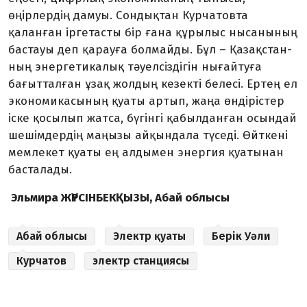
өңірлердің дамуы. Сондықтан Кур­ча­товта
қаланған іргетасты бір ғана құрылыс нысанының
бастауы деп қарауға болмайды. Бұл – Қазақ­стан­
ның энергетикалық тәуелсіздігін ны­ғайтуға
бағытталған ұзақ жолдың ке­зекті белесі. Ертең ел
экономи­ка­сының қуаты артып, жаңа өндірістер
іске қосылып жатса, бүгінгі қабыл­дан­ған осындай
шешімдердің маңы­зы айқындала түседі. Өйткені
мем­ле­кет қуаты ең алдымен энергия қуа­ты­нан
басталады.
Эльмира ЖҮРСІНБЕКҚЫЗЫ, Абай облысы
Абай облысы
Электр қуаты
Берік Уәли
Курчатов
электр станциясы