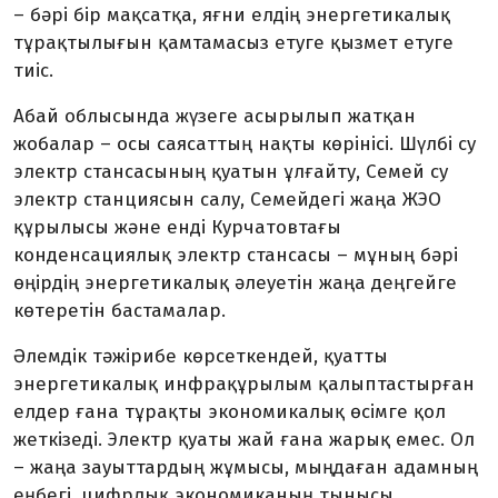
– бәрі бір мақсатқа, яғни елдің энергетикалық
тұрақты­лы­ғын қамтамасыз етуге қызмет ету­ге
тиіс.
Абай облысында жүзеге асыры­лып жатқан
жобалар – осы саясаттың нақты көрінісі. Шүлбі су
электр стансасының қуатын ұлғайту, Семей су
электр станциясын салу, Семейдегі жаңа ЖЭО
құрылысы және енді Кур­чатовтағы
конденсациялық электр стансасы – мұның бәрі
өңір­дің энер­гетикалық әлеуетін жаңа деңгейге
көтеретін бастамалар.
Әлемдік тәжірибе көрсеткендей, қуатты
энергетикалық инфра­құры­лым қалыптастырған
елдер ғана тұ­рақ­ты экономикалық өсімге қол
жет­кізеді. Электр қуаты жай ғана жа­рық емес. Ол
– жаңа зауыттардың жұ­мысы, мыңдаған адамның
еңбегі, цифр­лық экономиканың тынысы,