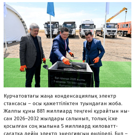
Курчатовтағы жаңа конденсация­лық электр
стансасы – осы қажет­ті­лік­тен туындаған жоба.
Жалпы құны 881 миллиард теңгені құрайтын ны­
сан 2026–2032 жылдары салынып, то­лық іске
қосылған соң жылына 5 мил­лиард киловатт-
сағатқа дейін электр энергиясын өндіреді. Бұл –