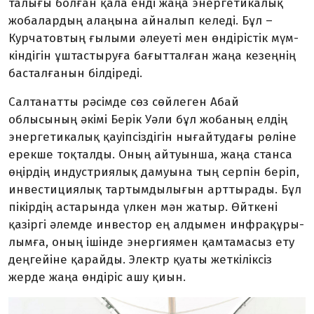
талығы болған қала енді жаңа энер­гетикалық
жобалардың алаңына айналып келеді. Бұл –
Курчатовтың ғылыми әлеуеті мен өндірістік мүм­
кін­дігін ұштастыруға бағытталған жаңа кезеңнің
басталғанын білдіреді.
Салтанатты рәсімде сөз сөйлеген Абай
облысының әкімі Берік Уәли бұл жобаның елдің
энергетикалық қауіп­сіздігін нығайтудағы рөліне
ерекше тоқталды. Оның айтуынша, жаңа станса
өңірдің индустриялық дамуына тың серпін беріп,
ин­вес­тициялық тартымдылығын арт­тыра­ды. Бұл
пікірдің астарында үлкен мән жатыр. Өйткені
қазіргі әлемде инвестор ең алдымен инфрақұры­
лым­ға, оның ішінде энергиямен қам­тамасыз ету
деңгейіне қарайды. Электр қуаты жеткіліксіз
жерде жаңа өндіріс ашу қиын.