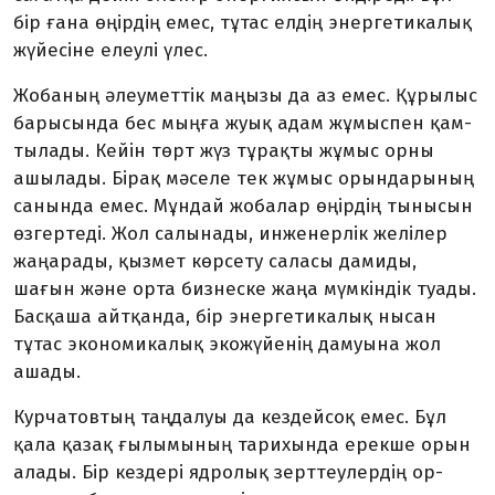
бір ғана өңірдің емес, тұтас елдің энер­гетикалық
жүйесіне елеулі үлес.
Жобаның әлеуметтік маңызы да аз емес. Құрылыс
барысында бес мың­ға жуық адам жұмыспен қам­
ты­ла­ды. Кейін төрт жүз тұрақты жұмыс орны
ашылады. Бірақ мәселе тек жұ­мыс орындарының
санында емес. Мұндай жобалар өңірдің тынысын
өз­гертеді. Жол салынады, инженер­лік желілер
жаңарады, қызмет көр­сету саласы дамиды,
шағын және ор­та бизнеске жаңа мүмкіндік туады.
Басқаша айтқанда, бір энерге­ти­ка­лық нысан
тұтас экономикалық эко­­­­­жүйенің дамуына жол
ашады.
Курчатовтың таңдалуы да кез­дей­соқ емес. Бұл
қала қазақ ғылымы­ның тарихында ерекше орын
алады. Бір кездері ядролық зерттеулердің ор­