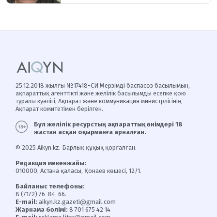
25.12.2018 жылғы №17418-СИ Мерзімді баспасөз басылымын,
ақпараттық агенттікті және желілік басылымды есепке қою
туралы куәлігі, Ақпарат және коммуникация министрлігінің
Ақпарат комитетімен берілген.
Бұл желілік ресурстың ақпараттық өнімдері 18
жастан асқан оқырманға арналған.
© 2025 Aikyn.kz. Барлық құқық қорғалған.
Редакция мекенжайы:
010000, Астана қаласы, Қонаев көшесі, 12/1.
Байланыс телефоны:
8 (7172) 76-84-66.
E-mail:
aikyn.kz.gazeti@gmail.com
Жарнама бөлімі:
8 701 675 42 14