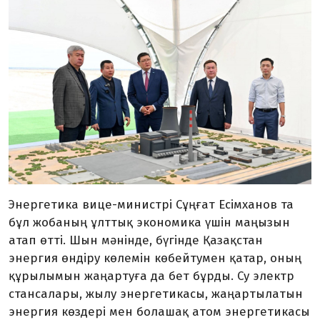
Энергетика вице-министрі Сұң­ғат Есімханов та
бұл жобаның ұлттық экономика үшін маңызын
атап өтті. Шын мәнінде, бүгінде Қазақстан
энергия өндіру көлемін көбейтумен қатар, оның
құрылымын жаңартуға да бет бұрды. Су электр
стансалары, жылу энергетикасы, жаңартылатын
энергия көздері мен болашақ атом энергетикасы