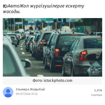
ҚазАвтоЖол жүргізушілерге ескерту
жасады.
Фото: istockphoto.com
Эльмира Жақсыбай
2,016
09/07/2026 01:22
оқылды