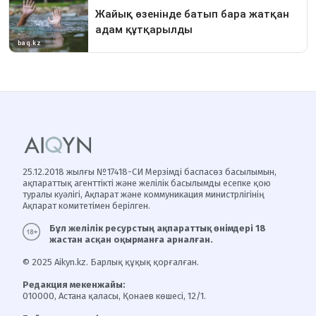
25.12.2018 жылғы №17418-СИ Мерзімді баспасөз басылымын,
ақпараттық агенттікті және желілік басылымды есепке қою
туралы куәлігі, Ақпарат және коммуникация министрлігінің
Ақпарат комитетімен берілген.
Бұл желілік ресурстың ақпараттық өнімдері 18
жастан асқан оқырманға арналған.
© 2025 Aikyn.kz. Барлық құқық қорғалған.
Редакция мекенжайы:
010000, Астана қаласы, Қонаев көшесі, 12/1.