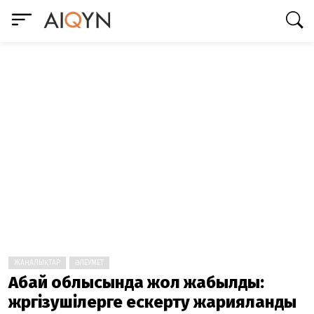
ЖАҢАЛЫҚТАР
ӘЛЕУМЕТ
Абай облысында жол жабылды:
жүргізушілерге ескерту жарияланды