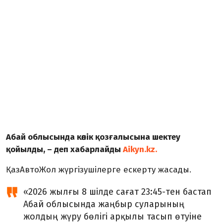
Абай облысында көлік қозғалысына шектеу
қойылды, – деп хабарлайды
Aikyn.kz.
ҚазАвтоЖол жүргізушілерге ескерту жасады.
«2026 жылғы 8 шілде сағат 23:45-тен бастап
Абай облысында жаңбыр суларының
жолдың жүру бөлігі арқылы тасып өтуіне