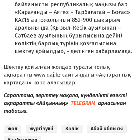
байланысты республикалық маңызы бар
«Қарағанды – Аягөз – Тарбағатай – Боғас»
KAZ15 автожолының 852-900 шақырым
аралығында (Қызыл-Кесік ауылынан –
Сәтбаев ауылының бұрылысына дейін)
көліктің барлық түрінің қозғалысына
шектеу қойылды», - делінген хабарламада.
Шектеу қойылған жолдар туралы толық
ақпаратты www.qaj.kz сайтындағы «Ақпараттық
картадан» көре аласыздар.
Сараптама, зерттеу мақала, күнделікті өзекті
ақпаратты «Айқынның»
TELEGRAM
арнасынан
табасыз.
жол
жүргізуші
Көлік
Абай облысы
ҚазАвтожол