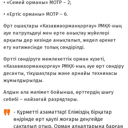
• «Семей орманы» МОТР – 2;
• «Ертіс орманы» МОТР – 6.
Өрт ошақтары «Казавиаорманқорғау» РМҚК-ның
әуе патрульдеуі мен ерте анықтау жүйелері
арқылы дер кезінде анықталып, жедел әрекет
ету нәтижесінде толық сөндірілді.
Өртті сөндіруге мемлекеттік орман күзеті,
«Казавиаорманқорғау» РМҚК-ның әуе өрт сөндіру
десанты, тікұшақтары және арнайы техникасы
жұмылдырылды.
Алдын ала мәлімет бойынша, өрттердің шығу
себебі – найзағай разрядтары.
- Құрметті азаматтар! Еліміздің бірқатар
өңірінде өрт қаупі жоғары деңгейде
сақталып отыр. Орман алқаптарына барған