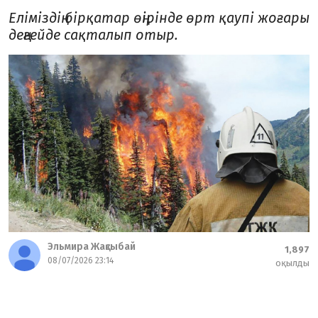
Еліміздің бірқатар өңірінде өрт қаупі жоғары
деңгейде сақталып отыр.
Эльмира Жақсыбай
1,897
08/07/2026 23:14
оқылды