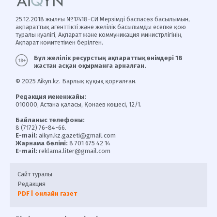
25.12.2018 жылғы №17418-СИ Мерзімді баспасөз басылымын,
ақпараттық агенттікті және желілік басылымды есепке қою
туралы куәлігі, Ақпарат және коммуникация министрлігінің
Ақпарат комитетімен берілген.
Бұл желілік ресурстың ақпараттық өнімдері 18
жастан асқан оқырманға арналған.
© 2025 Aikyn.kz. Барлық құқық қорғалған.
Редакция мекенжайы:
010000, Астана қаласы, Қонаев көшесі, 12/1.
Байланыс телефоны:
8 (7172) 76-84-66.
E-mail:
aikyn.kz.gazeti@gmail.com
Жарнама бөлімі:
8 701 675 42 14
E-mail:
reklama.liter@gmail.com
Сайт туралы
Редакция
PDF | онлайн газет