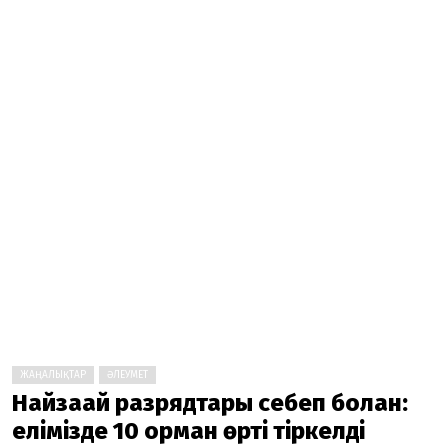
ЖАҢАЛЫҚТАР
ӘЛЕУМЕТ
Найзағай разрядтары себеп болған:
елімізде 10 орман өрті тіркелді