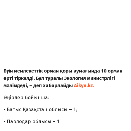
Бүгін мемлекеттік орман қоры аумағында 10 орман
өрті тіркелді. Бұл туралы Экология министрлігі
мәлімдеді, – деп хабарлайды
Aikyn.kz.
Өңірлер бойынша:
• Батыс Қазақстан облысы – 1;
• Павлодар облысы – 1;