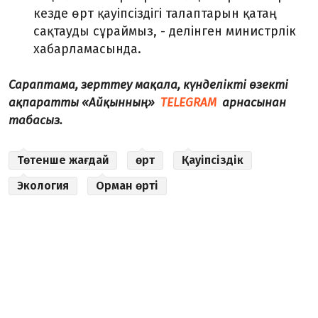
кезде өрт қауіпсіздігі талаптарын қатаң
сақтауды сұраймыз, - делінген министрлік
хабарламасында.
Сараптама, зерттеу мақала, күнделікті өзекті
ақпаратты «Айқынның»
TELEGRAM
арнасынан
табасыз.
Төтенше жағдай
өрт
Қауіпсіздік
Экология
Орман өрті