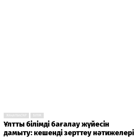
ЖАҢАЛЫҚТАР
БІЛІМ
Ұлттық білімді бағалау жүйесін
дамыту: кешенді зерттеу нәтижелері