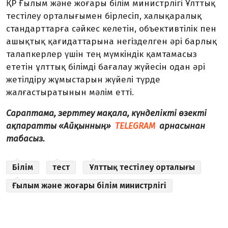
ҚР Ғылым және жоғары білім министрлігі Ұлттық
тестілеу орталығымен бірлесіп, халықаралық
стандарттарға сәйкес келетін, объективтілік пен
ашықтық қағидаттарына негізделген әрі барлық
талапкерлер үшін тең мүмкіндік қамтамасыз
ететін ұлттық білімді бағалау жүйесін одан әрі
жетілдіру жұмыстарын жүйелі түрде
жалғастыратынын мәлім етті.
Сараптама, зерттеу мақала, күнделікті өзекті
ақпаратты «Айқынның»
TELEGRAM
арнасынан
табасыз.
Білім
тест
Ұлттық тестілеу орталығы
Ғылым және жоғары білім министрлігі