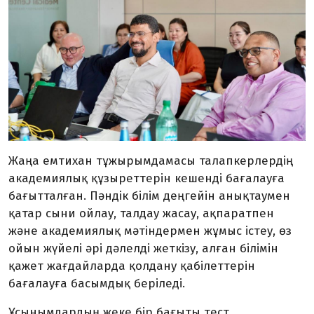
Жаңа емтихан тұжырымдамасы талапкерлердің
академиялық құзыреттерін кешенді бағалауға
бағытталған. Пәндік білім деңгейін анықтаумен
қатар сыни ойлау, талдау жасау, ақпаратпен
және академиялық мәтіндермен жұмыс істеу, өз
ойын жүйелі әрі дәлелді жеткізу, алған білімін
қажет жағдайларда қолдану қабілеттерін
бағалауға басымдық беріледі.
Ұсынымдардың жеке бір бағыты тест