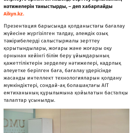
нәтижелерін таныстырды, – деп хабарлайды
Aikyn.kz.
Презентация барысында қолданыстағы бағалау
жүйесіне жүргізілген талдау, әлемдік озық
тәжірибелерді салыстырмалы зерттеу
қорытындылары, жоғары және жоғары оқу
орнынан кейінгі білім беру ұйымдарының
қажеттіліктерін зерделеу нәтижелері, кадрлық
әлеуетке берілген баға, бағалау үдерісінде
жасанды интеллект технологияларын қолдану
мүмкіндіктері, сондай-ақ болашақтағы AIT
емтиханының құрылымына қойылатын бастапқы
талаптар ұсынылды.