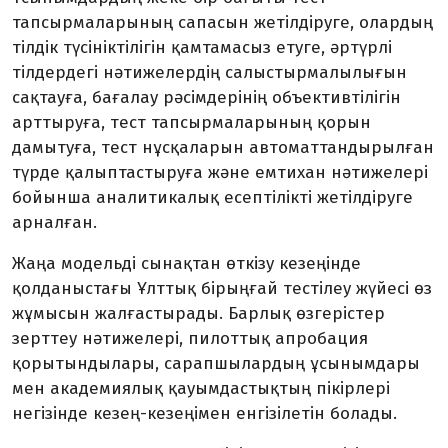
тапсырмаларының сапасын жетілдіруге, олардың
тілдік түсініктілігін қамтамасыз етуге, әртүрлі
тілдердегі нәтижелердің салыстырмалылығын
сақтауға, бағалау рәсімдерінің объективтілігін
арттыруға, тест тапсырмаларының қорын
дамытуға, тест нұсқаларын автоматтандырылған
түрде қалыптастыруға және емтихан нәтижелері
бойынша аналитикалық есептілікті жетілдіруге
арналған.
Жаңа модельді сынақтан өткізу кезеңінде
қолданыстағы Ұлттық бірыңғай тестілеу жүйесі өз
жұмысын жалғастырады. Барлық өзгерістер
зерттеу нәтижелері, пилоттық апробация
қорытындылары, сарапшылардың ұсынымдары
мен академиялық қауымдастықтың пікірлері
негізінде кезең-кезеңімен енгізілетін болады.