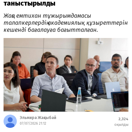
таныстырылды
Жаңа емтихан тұжырымдамасы
талапкерлердің академиялық құзыреттерін
кешенді бағалауға бағытталған.
Эльмира Жақсыбай
2,324
07/07/2026 21:12
оқылды