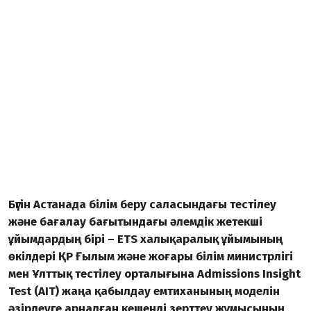
Бүгін Астанада білім беру саласындағы тестілеу
және бағалау бағытындағы әлемдік жетекші
ұйымдардың бірі – ETS халықаралық ұйымының
өкілдері ҚР Ғылым және жоғары білім министрлігі
мен Ұлттық тестілеу орталығына Admissions Insight
Test (AIT) жаңа қабылдау емтиханының моделін
әзірлеуге арналған кешенді зерттеу жұмысының