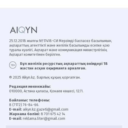
25.12.2018 жылғы №17418-СИ Мерзімді баспасөз басылымын,
ақпараттық агенттікті және желілік басылымды есепке қою
туралы куәлігі, Ақпарат және коммуникация министрлігінің
Ақпарат комитетімен берілген.
Бұл желілік ресурстың ақпараттық өнімдері 18
жастан асқан оқырманға арналған.
© 2025 Aikyn.kz. Барлық құқық қорғалған.
Редакция мекенжайы:
010000, Астана қаласы, Қонаев көшесі, 12/1.
Байланыс телефоны:
8 (7172) 76-84-66.
E-mail:
aikyn.kz.gazeti@gmail.com
Жарнама бөлімі:
8 701 675 42 14
E-mail:
reklama.liter@gmail.com