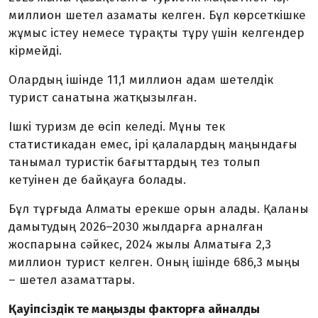
миллион шетел азаматы келген. Бұл көрсеткішке
жұмыс істеу немесе тұрақты тұру үшін келгендер
кірмейді.
Олардың ішінде 11,1 миллион адам шетелдік
турист санатына жатқызылған.
Ішкі туризм де өсіп келеді. Мұны тек
статистикадан емес, ірі қалалардың маңындағы
танымал туристік бағыттардың тез толып
кетуінен де байқауға болады.
Бұл тұрғыда Алматы ерекше орын алады. Қаланы
дамытудың 2026–2030 жылдарға арналған
жоспарына сәйкес, 2024 жылы Алматыға 2,3
миллион турист келген. Оның ішінде 686,3 мыңы
– шетел азаматтары.
Қауіпсіздік те маңызды факторға айналды