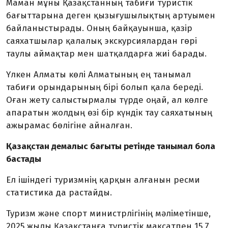
Маман мұны Қазақстанның табиғи туристік
бағыттарына деген қызығушылықтың артуымен
байланыстырады. Оның байқауынша, қазір
саяхатшылар қалалық экскурсиялардан гөрі
таулы аймақтар мен шатқалдарға жиі барады.
Үлкен Алматы көлі Алматының ең танымал
табиғи орындарының бірі болып қала береді.
Оған жету салыстырмалы түрде оңай, ал көлге
апаратын жолдың өзі бір күндік тау саяхатының
ажырамас бөлігіне айналған.
Қазақстан демалыс бағыты ретінде танымал бола
бастады
Ел ішіндегі туризмнің қарқын алғанын ресми
статистика да растайды.
Туризм және спорт министрлігінің мәліметінше,
2025 жылы Қазақстанға туристік мақсатпен 15,7