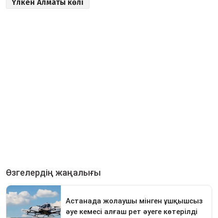
Үлкен Алматы көлі