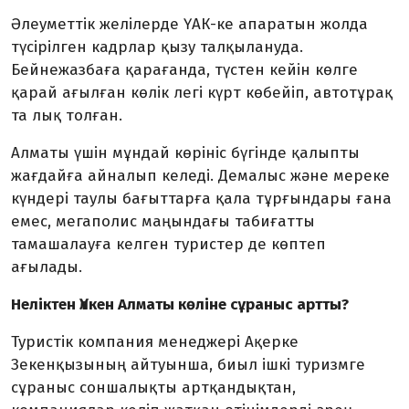
Әлеуметтік желілерде ҮАК-ке апаратын жолда
түсірілген кадрлар қызу талқылануда.
Бейнежазбаға қарағанда, түстен кейін көлге
қарай ағылған көлік легі күрт көбейіп, автотұрақ
та лық толған.
Алматы үшін мұндай көрініс бүгінде қалыпты
жағдайға айналып келеді. Демалыс және мереке
күндері таулы бағыттарға қала тұрғындары ғана
емес, мегаполис маңындағы табиғатты
тамашалауға келген туристер де көптеп
ағылады.
Неліктен Үлкен Алматы көліне сұраныс артты?
Туристік компания менеджері Ақерке
Зекенқызының айтуынша, биыл ішкі туризмге
сұраныс соншалықты артқандықтан,