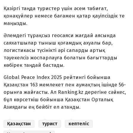
Қазіргі таңда туристер үшін әсем табиғат,
қонақүйлер немесе бағамен қатар қауіпсіздік те
маңызды.
Әлемдегі тұрақсыз геосаяси жағдай аясында
саяхатшылар тыныш қоғамдық ахуалы бар,
логистикасы түсінікті әрі сапарды артық
тәуекелсіз жоспарлауға болатын бағыттарды
көбірек таңдай бастады.
Global Peace Index 2025 рейтингі бойынша
Қазақстан 163 мемлекет пен аумақтың ішінде 56-
орынға жайғасты. Ал Ranking.kz дерегіне сәйкес,
бұл көрсеткіш бойынша Қазақстан Орталық
Азиядағы ең бейбіт ел атанды.
Қазақстан
турист
кептеліс