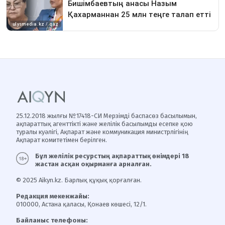
25.12.2018 жылғы №17418-СИ Мерзімді баспасөз басылымын,
ақпараттық агенттікті және желілік басылымды есепке қою
туралы куәлігі, Ақпарат және коммуникация министрлігінің
Ақпарат комитетімен берілген.
Бұл желілік ресурстың ақпараттық өнімдері 18
жастан асқан оқырманға арналған.
© 2025 Aikyn.kz. Барлық құқық қорғалған.
Редакция мекенжайы:
010000, Астана қаласы, Қонаев көшесі, 12/1.
Байланыс телефоны: