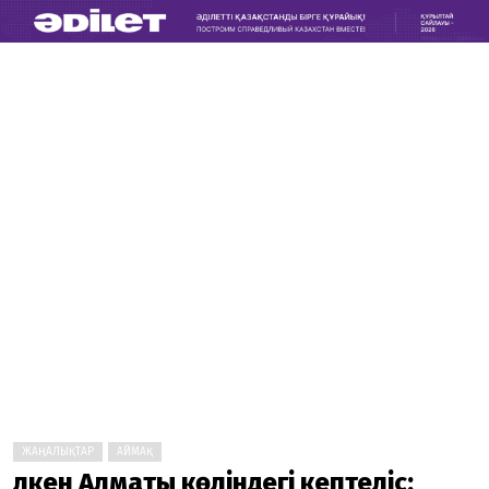
ЖАҢАЛЫҚТАР
АЙМАҚ
Үлкен Алматы көліндегі кептеліс: