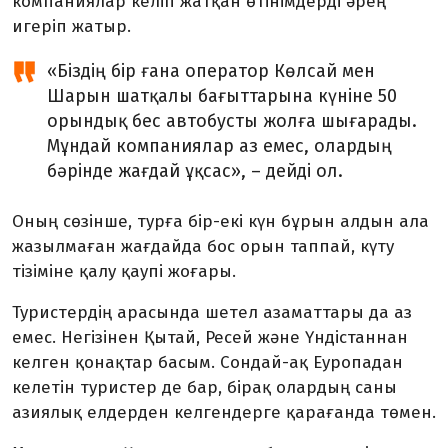
компаниялар келіп жатқан өтінімдерді әрең
игеріп жатыр.
«Біздің бір ғана оператор Көлсай мен
Шарын шатқалы бағыттарына күніне 50
орындық бес автобусты жолға шығарады.
Мұндай компаниялар аз емес, олардың
бәрінде жағдай ұқсас», – дейді ол.
Оның сөзінше, турға бір-екі күн бұрын алдын ала
жазылмаған жағдайда бос орын таппай, күту
тізіміне қалу қаупі жоғары.
Туристердің арасында шетел азаматтары да аз
емес. Негізінен Қытай, Ресей және Үндістаннан
келген қонақтар басым. Сондай-ақ Еуропадан
келетін туристер де бар, бірақ олардың саны
азиялық елдерден келгендерге қарағанда төмен.