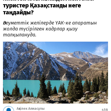
туристер Қазақстанды неге
таңдайды?
Әлеуметтік желілерде ҮАК-ке апаратын
жолда түсірілген кадрлар қызу
талқылануда.
Ақтілек Алмасұлы
458