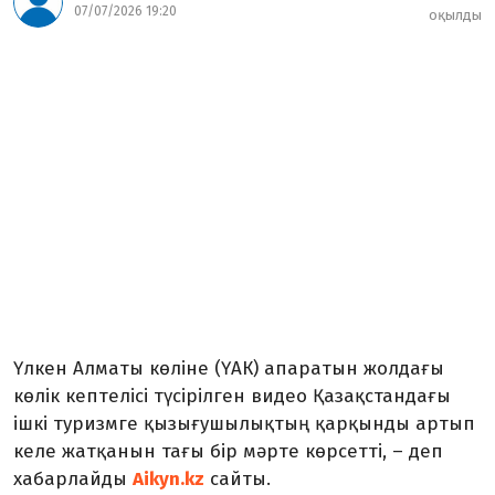
07/07/2026 19:20
оқылды
Үлкен Алматы көліне (ҮАК) апаратын жолдағы
көлік кептелісі түсірілген видео Қазақстандағы
ішкі туризмге қызығушылықтың қарқынды артып
келе жатқанын тағы бір мәрте көрсетті
, – деп
хабарлайды
Aikyn.kz
сайты.