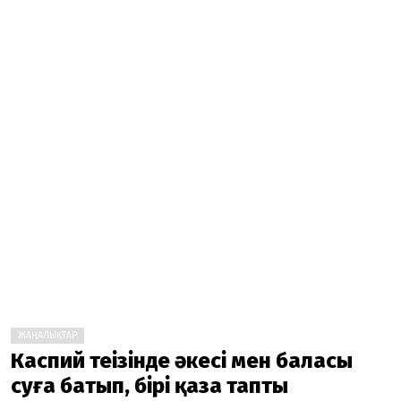
ЖАҢАЛЫҚТАР
Каспий теңізінде әкесі мен баласы
суға батып, бірі қаза тапты