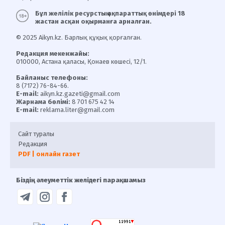
Бұл желілік ресурстың ақпараттық өнімдері 18
жастан асқан оқырманға арналған.
© 2025 Aikyn.kz. Барлық құқық қорғалған.
Редакция мекенжайы:
010000, Астана қаласы, Қонаев көшесі, 12/1.
Байланыс телефоны:
8 (7172) 76-84-66.
E-mail:
aikyn.kz.gazeti@gmail.com
Жарнама бөлімі:
8 701 675 42 14
E-mail:
reklama.liter@gmail.com
Сайт туралы
Редакция
PDF | онлайн газет
Біздің әлеуметтік желідегі парақшамыз