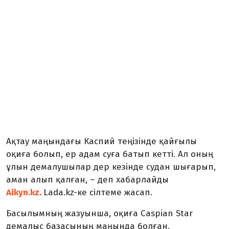
Ақтау маңындағы Каспий теңізінде қайғылы
оқиға болып, ер адам суға батып кетті. Ал оның
ұлын демалушылар дер кезінде судан шығарып,
аман алып қалған, – деп хабарлайды
Aikyn.kz.
Lada.kz-ке сілтеме жасап.
Басылымның жазуынша, оқиға Caspian Star
демалыс базасының маңында болған.