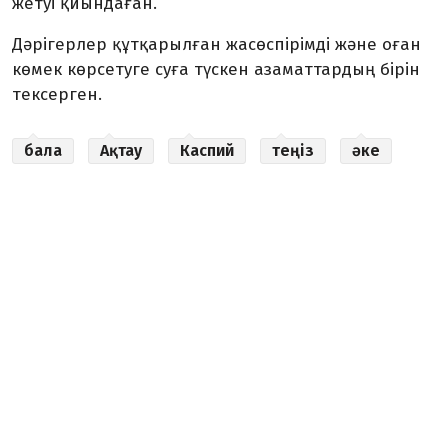
жетуі қиындаған.
Дәрігерлер құтқарылған жасөспірімді және оған
көмек көрсетуге суға түскен азаматтардың бірін
тексерген.
бала
Ақтау
Каспий
теңіз
әке