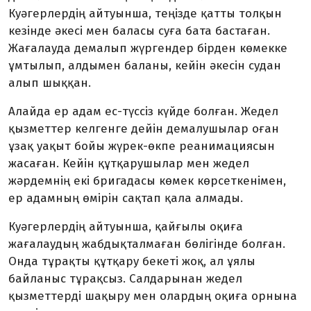
Куәгерлердің айтуынша, теңізде қатты толқын
кезінде әкесі мен баласы суға бата бастаған.
Жағалауда демалып жүргендер бірден көмекке
ұмтылып, алдымен баланы, кейін әкесін судан
алып шыққан.
Алайда ер адам ес-түссіз күйде болған. Жедел
қызметтер келгенге дейін демалушылар оған
ұзақ уақыт бойы жүрек-өкпе реанимациясын
жасаған. Кейін құтқарушылар мен жедел
жәрдемнің екі бригадасы көмек көрсеткенімен,
ер адамның өмірін сақтап қала алмады.
Куәгерлердің айтуынша, қайғылы оқиға
жағалаудың жабдықталмаған бөлігінде болған.
Онда тұрақты құтқару бекеті жоқ, ал ұялы
байланыс тұрақсыз. Салдарынан жедел
қызметтерді шақыру мен олардың оқиға орнына