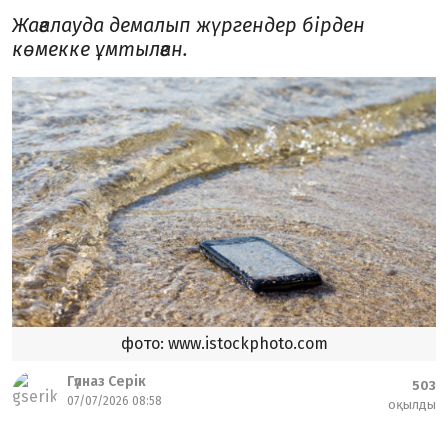
Жағалауда демалып жүргендер бірден
көмекке ұмтылған.
фото: www.istockphoto.com
Гүлназ Серік
503
07/07/2026 08:58
оқылды