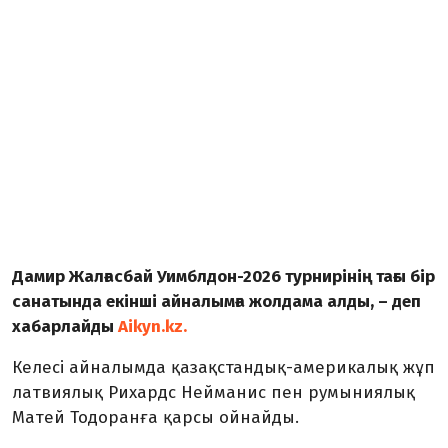
Дамир Жалғасбай Уимблдон-2026 турнирінің тағы бір
санатында екінші айналымға жолдама алды, – деп
хабарлайды
Aikyn.kz.
Келесі айналымда қазақстандық-америкалық жұп
латвиялық Рихардс Нейманис пен румыниялық
Матей Тодоранға қарсы ойнайды.