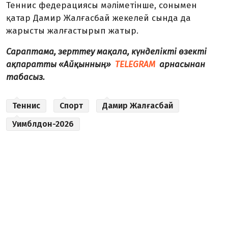
Теннис федерациясы мәліметінше, сонымен
қатар Дамир Жалғасбай жекелей сында да
жарысты жалғастырып жатыр.
Сараптама, зерттеу мақала, күнделікті өзекті
ақпаратты «Айқынның»
TELEGRAM
арнасынан
табасыз.
Теннис
Спорт
Дамир Жалғасбай
Уимблдон-2026