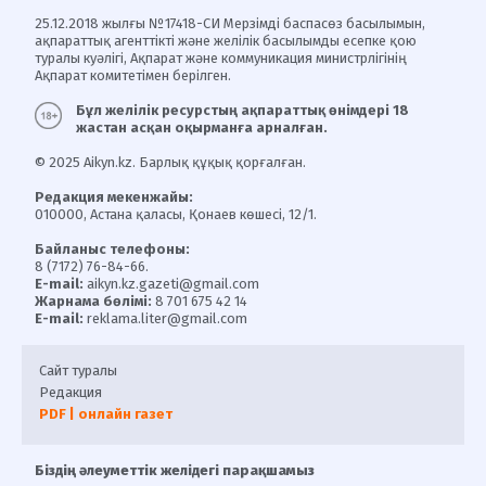
25.12.2018 жылғы №17418-СИ Мерзімді баспасөз басылымын,
ақпараттық агенттікті және желілік басылымды есепке қою
туралы куәлігі, Ақпарат және коммуникация министрлігінің
Ақпарат комитетімен берілген.
Бұл желілік ресурстың ақпараттық өнімдері 18
жастан асқан оқырманға арналған.
© 2025 Aikyn.kz. Барлық құқық қорғалған.
Редакция мекенжайы:
010000, Астана қаласы, Қонаев көшесі, 12/1.
Байланыс телефоны:
8 (7172) 76-84-66.
E-mail:
aikyn.kz.gazeti@gmail.com
Жарнама бөлімі:
8 701 675 42 14
E-mail:
reklama.liter@gmail.com
Сайт туралы
Редакция
PDF | онлайн газет
Біздің әлеуметтік желідегі парақшамыз