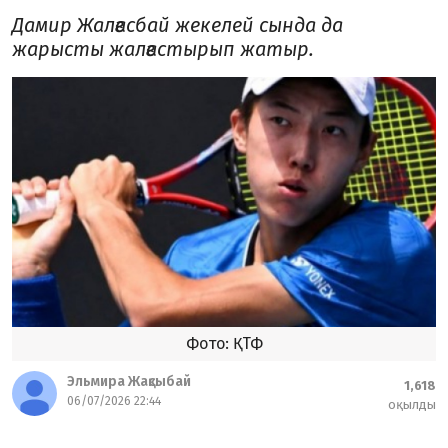
Дамир Жалғасбай жекелей сында да
жарысты жалғастырып жатыр.
Фото: ҚТФ
Эльмира Жақсыбай
1,618
06/07/2026 22:44
оқылды