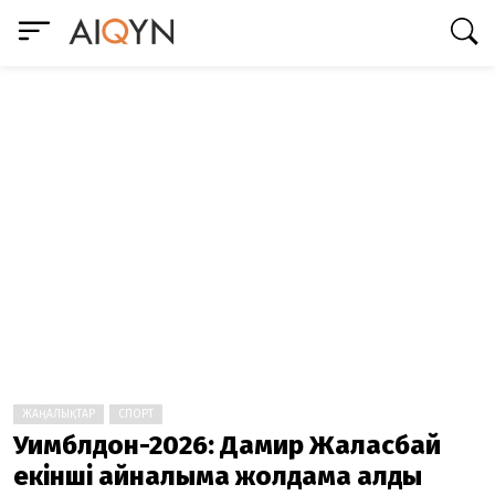
ЖАҢАЛЫҚТАР
СПОРТ
Уимблдон-2026: Дамир Жалғасбай
екінші айналымға жолдама алды