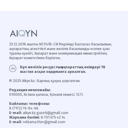
25.12.2018 жылғы №17418-СИ Мерзімді баспасөз басылымын,
ақпараттық агенттікті және желілік басылымды есепке қою
туралы куәлігі, Ақпарат және коммуникация министрлігінің
Ақпарат комитетімен берілген.
Бұл желілік ресурстың ақпараттық өнімдері 18
жастан асқан оқырманға арналған.
© 2025 Aikyn.kz. Барлық құқық қорғалған.
Редакция мекенжайы:
010000, Астана қаласы, Қонаев көшесі, 12/1.
Байланыс телефоны:
8 (7172) 76-84-66.
E-mail:
aikyn.kz.gazeti@gmail.com
Жарнама бөлімі:
8 701 675 42 14
E-mail:
reklama.liter@gmail.com