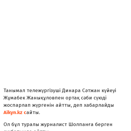
Танымал тележүргізуші Динара Сәтжан күйеуі
Жұмабек Жанықұловпен ортақ сәби сүюді
жоспарлап жүргенін айтты, деп хабарлайды
Aikyn.kz с
айты.
Ол бұл туралы журналист Шолпанға берген