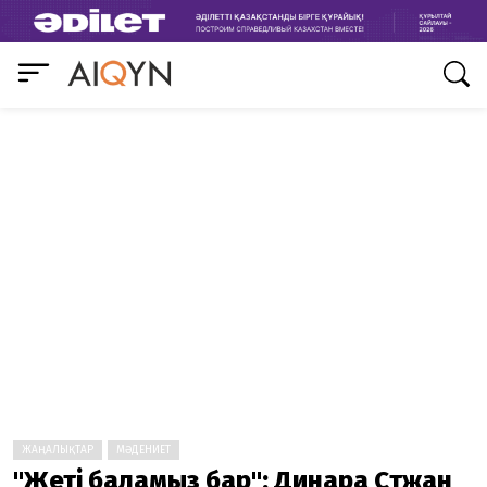
ЖАҢАЛЫҚТАР
МӘДЕНИЕТ
"Жеті баламыз бар": Динара Сәтжан