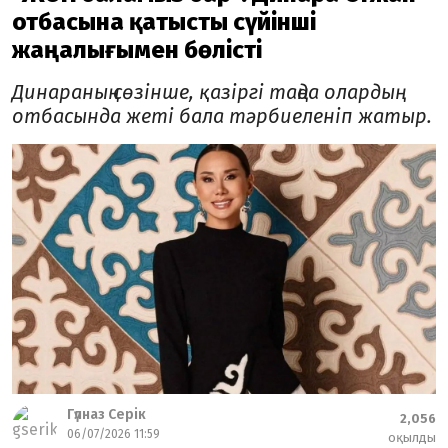
отбасына қатысты сүйінші
жаңалығымен бөлісті
Динараның сөзінше, қазіргі таңда олардың
отбасында жеті бала тәрбиеленіп жатыр.
Гүлназ Серік
2,056
06/07/2026 11:59
оқылды