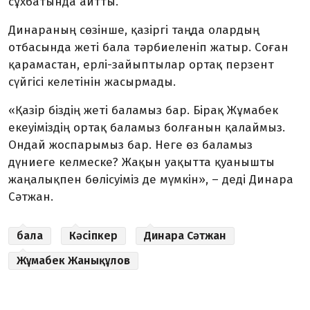
сұхбатында айтты.
Динараның сөзінше, қазіргі таңда олардың
отбасында жеті бала тәрбиеленіп жатыр. Соған
қарамастан, ерлі-зайыптылар ортақ перзент
сүйгісі келетінін жасырмады.
«Қазір біздің жеті баламыз бар. Бірақ Жұмабек
екеуіміздің ортақ баламыз болғанын қалаймыз.
Ондай жоспарымыз бар. Неге өз баламыз
дүниеге келмеске? Жақын уақытта қуанышты
жаңалықпен бөлісуіміз де мүмкін», – деді Динара
Сәтжан.
бала
Кәсіпкер
Динара Сәтжан
Жұмабек Жанықұлов