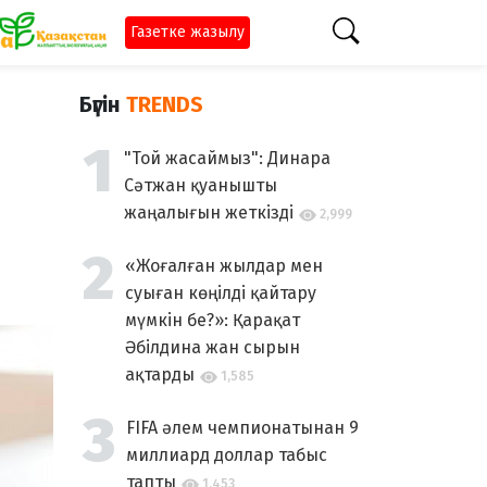
Газетке жазылу
Бүгін
TRENDS
"Той жасаймыз": Динара
Сәтжан қуанышты
жаңалығын жеткізді
2,999
«Жоғалған жылдар мен
суыған көңілді қайтару
мүмкін бе?»: Қарақат
Әбілдина жан сырын
ақтарды
1,585
FIFA әлем чемпионатынан 9
миллиард доллар табыс
тапты
1,453