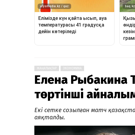
ЖАҢАЛЫҚТАР
ЭКОНОМИКА
Елена Рыбакина 
төртінші айналы
Екі сетке созылған матч қазақстан
аяқталды.