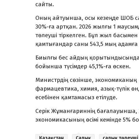
сайты.
Оның айтуынша, осы кезеңде ШОБ 
30%-ға артқан. 2026 жылғы 1 маусы
төлеуші тіркелген. Бұл жыл басымен
қамтығандар саны 543,5 мың адамға
Биылғы бес айдың қорытындысында с
бойынша түсімдер 45,1%-ға өскен.
Министрдің сөзінше, экономиканың не
фармацевтика, химия, азық-түлік өн
есебінен қамтамасыз етілуде.
Серік Жұманғариннің бағалауынша,
экономикасының өсімі кемінде 5% б
Қазақстан
Салық
салық төлеуші