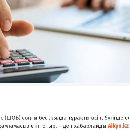
 (ШОБ) соңғы бес жылда тұрақты өсіп, бүгінде е
мтамасыз етіп отыр, – деп хабарлайды
Aikyn.kz