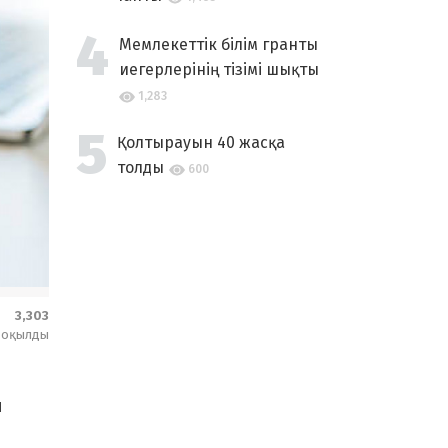
Мемлекеттік білім гранты
иегерлерінің тізімі шықты
1,283
Қолтырауын 40 жасқа
толды
600
3,303
оқылды
л