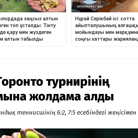
Торонто турнирінің
мына жолдама алды
дық теннисшінің 6:2, 7:5 есебіндегі жеңісімен