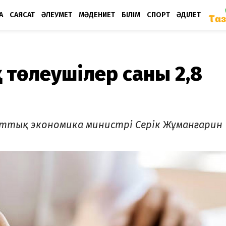
А
САЯСАТ
ӘЛЕУМЕТ
МӘДЕНИЕТ
БІЛІМ
СПОРТ
ӘДІЛЕТ
қ төлеушілер саны 2,8
лттық экономика министрі Серік Жұманғарин