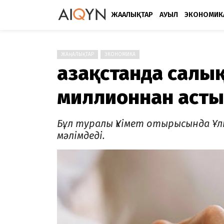
ЖАҢАЛЫҚТАР
АУЫЛ
ЭКОНОМИК
ЖАҢАЛЫҚТАР
ЭКОНОМИКА
Қазақстанда салы
миллионнан асты
Бұл туралы Үкімет отырысында Ұ
мәлімдеді.