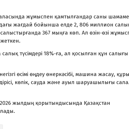
саласында жұмыспен қамтылғандар саны шамам
мдағы жағдай бойынша елде 2, 806 миллион салы
 салыстырғанда 367 мыңға көп. Ал өзін-өзі жұмыс
 жеткен.
алық түсімдері 18%-ға, ал қосылған құн салығы 
гізгі өсімі өңдеу өнеркәсібі, машина жасау, құр
дірісі, көлік, сауда және ауыл шаруашылығы сал
 2026 жылдың қорытындысында Қазақстан
олады.