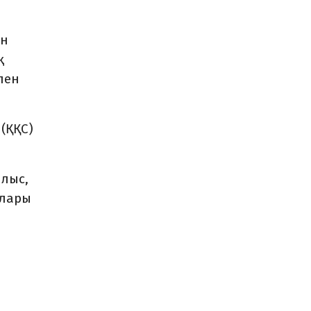
ен
қ
пен
(ҚҚС)
ылыс,
алары