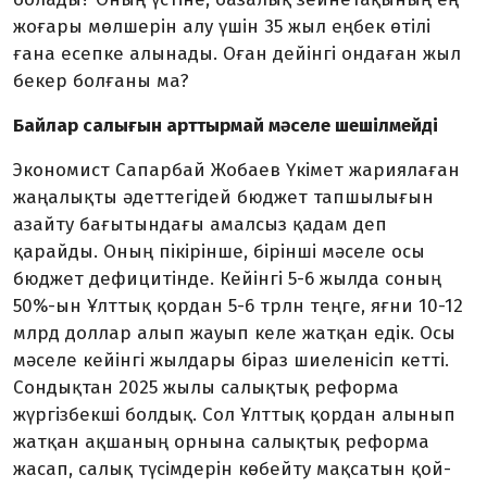
жоғары мөлшерін алу үшін 35 жыл еңбек өтілі
ғана есепке алы­нады. Оған дейінгі ондаған жыл
бекер болғаны ма?
Байлар салығын арттырмай мәселе шешілмейді
Экономист Сапарбай Жобаев Үкімет жариялаған
жаңалықты әдеттегідей бюджет тап­шылығын
азайту бағытындағы амалсыз қадам деп
қарайды. Оның пікірінше, бірінші мәселе осы
бюджет дефицитінде. Кейінгі 5-6 жылда соның
50%-ын Ұлттық қордан 5-6 трлн теңге, яғни 10-12
млрд доллар алып жауып келе жат­қан едік. Осы
мәселе кейінгі жыл­­дары біраз шиеленісіп кет­ті.
Сондықтан 2025 жылы са­лық­­тық реформа
жүргізбекші бол­дық. Сол Ұлттық қордан алы­нып
жатқан ақшаның орнына са­лық­тық реформа
жасап, салық тү­сімдерін көбейту мақсатын қой­