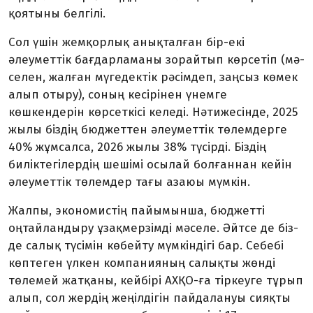
қоятыны белгілі.
Сол үшін жемқорлық анық­­­­­талған бір-екі
әлеуметтік бағ­дар­ламаны зорайтып көрсетіп (мә­
селен, жалған мүгедектік рә­сімдеп, заңсыз көмек
алып отыру), соның кесірінен үнемге
көшкендерін көрсеткісі келеді. Нәтижесінде, 2025
жылы біздің бюджеттен әлеуметтік төлемдерге
40% жұмсалса, 2026 жылы 38% түсірді. Біздің
биліктегілердің ше­шімі осылай болғаннан кейін
әлеу­меттік төлемдер тағы азаюы мүмкін.
Жалпы, экономистің пайымынша, бюджетті
оңтайландыру ұзақмерзімді мәселе. Әйтсе де біз­
де салық түсімін көбейту мүм­кіндігі бар. Себебі
көптеген үлкен компанияның салықты жөнді
төлемей жатқаны, кейбірі АХҚО-ға тіркеуге тұрып
алып, сол жер­дің жеңілдігін пайдалануы сияқ­ты