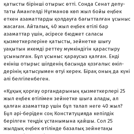
қатысты бірінші оты­рыс өтті. Сонда Сенат депу­
таты Амангелді Нұғманов көп жыл бойы еңбек
еткен азамат­тарды қолдауға бағытталған ұсыныс
жа­саған. Айталық, 40 жыл еңбек өтілі бар
азаматтар үшін, әсіресе бюджет саласы
қызметкерлеріне қа­тысты, зейнетке шығу
уақытын икем­ді реттеу мүмкіндігін қарас­тыру
ұсынылған. Бұл ұсыныс қа­раусыз қалған. Енді
екініш отырыс шілденің басында қозғалыс өкіл­
дерінің қатысуымен өтуі ке­­рек. Бірақ оның да күні
әлі бел­гі­ленбеген.
«Құқық қорғау органдарының қызметкерлері 25
жыл еңбек өтілімен зейнетке шыға алады, ал
қалған азаматтар үшін бұл талап неге 40 жыл?
Бұл әрі-беріден соң Конституцияда кепілдік
берілген теңдік ұстанымына қайшы. Сол 25
жылдық еңбек өтілінде базалық зейнетақы