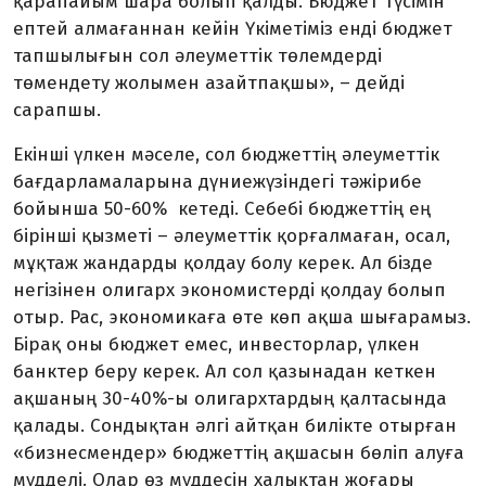
қара­пайым шара болып қалды. Бюджет түсімін
ептей алмағаннан кейін Үкіметіміз енді бюджет
тап­шылығын сол әлеуметтік тө­­­лемдерді
төмендету жолымен азайт­пақшы», – дейді
сарапшы.
Екінші үлкен мәселе, сол бюд­жеттің әлеумет­тік
бағ­дарламаларына дүние­жү­зін­дегі тәжірибе
бойынша 50-60% кетеді. Себебі бюджеттің ең
бірінші қызметі – әлеуметтік қор­ғалмаған, осал,
мұқтаж жан­дар­ды қолдау болу керек. Ал бізде
негізінен олигарх экономистерді қолдау болып
отыр. Рас, эконо­ми­каға өте көп ақша шығарамыз.
Бірақ оны бюджет емес, инвес­тор­лар, үлкен
банктер беру керек. Ал сол қазынадан кеткен
ақшаның 30-40%-ы олигархтардың қалта­сын­да
қалады. Сондықтан әлгі айт­қан билікте отырған
«бизнес­мендер» бюджеттің ақшасын бө­ліп алуға
мүдделі. Олар өз мүд­де­сін халықтан жоғары