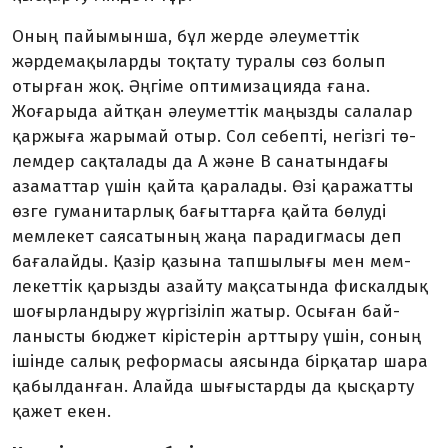
Оның пайымынша, бұл жерде әлеуметтік
жәрдемақыларды тоқтату туралы сөз болып
отырған жоқ. Әңгіме оптимизацияда ғана.
Жоғарыда айтқан әлеуметтік маңыз­ды салалар
қаржыға жары­май отыр. Сол себепті, негізгі тө­
лемдер сақталады да А және В санатындағы
азаматтар үшін қайта қаралады. Өзі қаражатты
өзге гуманитарлық бағыттарға қайта бөлу­ді
мемлекет саясатының жаңа парадигмасы деп
бағалайды. Қа­зір қазына тапшылығы мен мем­
лекеттік қарызды азайту мақ­сатында фискалдық
шоғыр­лан­дыру жүргізіліп жатыр. Осы­­ған бай­
ланысты бюджет кі­ріс­терін арт­тыру үшін, соның
ішінде салық ре­формасы аясында бірқатар шара
қабылданған. Алай­да шығыстарды да қысқарту
қа­жет екен.