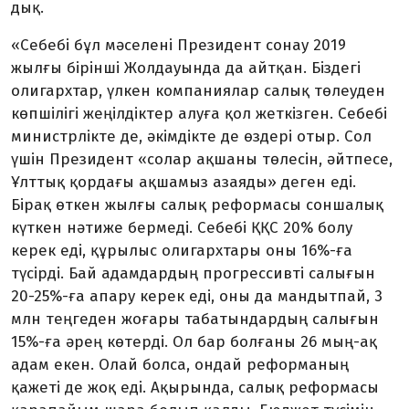
дық.
«Себебі бұл мәселені Прези­дент сонау 2019
жылғы бірінші Жол­дауында да айтқан. Біздегі
оли­гархтар, үлкен компаниялар салық төлеуден
көпшілігі жеңіл­діктер алуға қол жеткізген. Себебі
министрлікте де, әкімдікте де өз­дері отыр. Сол
үшін Президент «со­лар ақшаны төлесін, әйтпесе,
Ұлт­тық қордағы ақшамыз азаяды» деген еді.
Бірақ өткен жылғы са­лық реформасы соншалық
күт­кен нәтиже бермеді. Себебі ҚҚС 20% болу
керек еді, құрылыс олигархтары оны 16%-ға
түсірді. Бай адамдардың прогрессивті са­лығын
20-25%-ға апару керек еді, оны да мандытпай, 3
млн тең­геден жоғары табатындардың са­лығын
15%-ға әрең көтерді. Ол бар болғаны 26 мың-ақ
адам екен. Олай болса, ондай ре­фор­­­­­ма­ның
қажеті де жоқ еді. Ақы­рын­да, салық реформасы