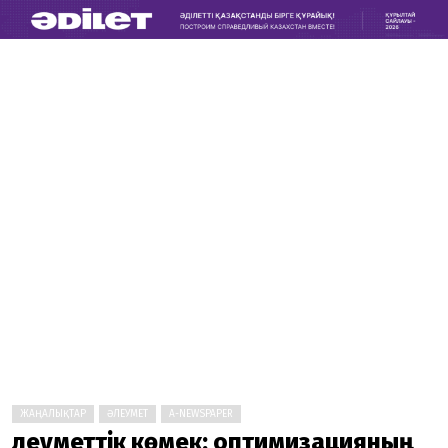
ЖАҢАЛЫҚТАР
ӘЛЕУМЕТ
A-NEWSPAPER
Әлеуметтік көмек: оптимизацияның