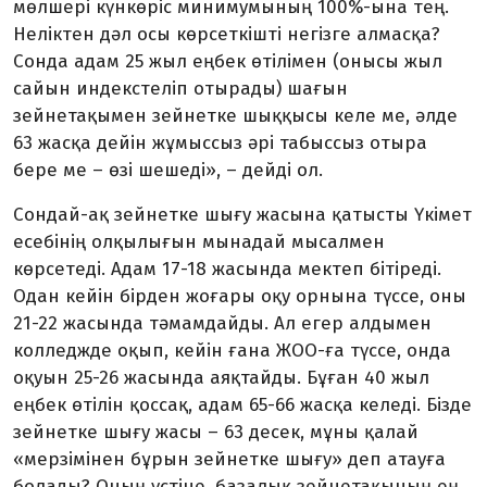
мөлшері күнкөріс минимумының 100%-ына тең.
Не­ліктен дәл осы көрсеткішті не­­­гізге алмасқа?
Сонда адам 25 жыл еңбек өтілімен (онысы жыл
сайын индекстеліп отырады) ша­ғын
зейнетақымен зейнетке шық­қысы келе ме, әлде
63 жасқа дейін жұмыссыз әрі табыссыз отыра
бере ме – өзі шешеді», – дейді ол.
Сондай-ақ зейнетке шығу жа­сына қатысты Үкімет
есебінің олқылығын мынадай мысалмен
көрсетеді. Адам 17-18 жа­сында мектеп бітіреді.
Одан кейін бірден жоғары оқу орнына түссе, оны
21-22 жасында тә­мам­дайды. Ал егер алдымен
колледж­де оқып, кейін ғана ЖОО-ға түс­се, онда
оқуын 25-26 жасында аяқ­тайды. Бұған 40 жыл
еңбек өті­лін қоссақ, адам 65-66 жасқа ке­леді. Бізде
зейнетке шығу жа­сы – 63 десек, мұны қалай
«мер­зімінен бұрын зейнетке шығу» деп атауға
болады? Оның үстіне, базалық зейнетақының ең