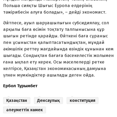
Польша сияқты Шығыс Еуропа елдерінің
тәжірибесін алуға болады», – дейді экономист.
Әйтпесе, ауыл шаруашылы­ғын субсидиялау, сол
арқылы баға өсімін тоқтату талпынысына құр
шы­ғын ретінде қарайды. Өйткені баға сұраныс
пен ұсыныстан қа­­лыптасатындықтан, мұндай
әкім­шілік реттеу жағдайында өзін­дік құнынан кем
шығады. Сон­дықтан бағаға бәсекелестік жо­лымен
ғана ықпал ету керек. Осы мәселелерді ретке
келтірсе, Қа­зақстан экономикасының да­муына
үлкен мүмкіндіктер ашы­лады деген ойда.
Ербол Тұрымбет
Қазақстан
Денсаулық
конституция
әлеуметтік көмек