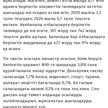
жұмсалады. Мә­селен, кейінгі алты жылда 8,17 млн
адамға берілетін әлеуметтік төлемдерге кететін
шығындар екі еседен астам өсіп, 2020 жылғы 3,3
трлн теңгеден 2026 жылы 6,7 трлн теңгеге
жеткен. Көпбалалы отбасыларға берілетін
төлемдер де екі есеге, 367 млрд-тан 742 млрд
теңгеге дейін артқан. Балалары бар отбасыларға
берілетін жәрдемақы да 427 млрд-тан 974 млрд-
қа өскен.
Тіл тиегін ағытқан министр есе­сіне, білім беруге
бөлінетін қа­ражат ЖІӨ-ге шаққанда 3,8% ғана
құрайтынына назар аудартты. Денсаулық сақтау
саласында 1,7% болса, мәдениет, спорт, туризм,
ақпарат кеңістігі бағытында 0,7%. Ал ғылым
саласындағы кө­­­лемі 0,1%-ға ғана тең екен. Сон­
дықтан енді Үкімет алдында осыларды
оңтайландырып, жұм­салатын шығындарды
қысқарту мін­деті тұр.