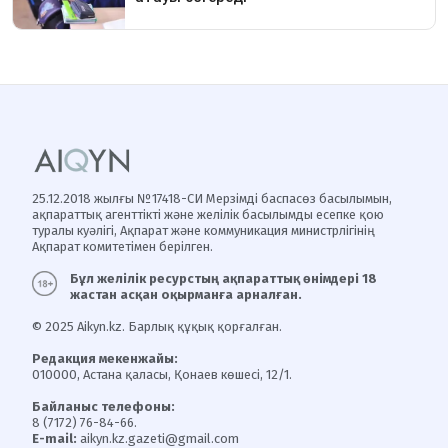
25.12.2018 жылғы №17418-СИ Мерзімді баспасөз басылымын,
ақпараттық агенттікті және желілік басылымды есепке қою
туралы куәлігі, Ақпарат және коммуникация министрлігінің
Ақпарат комитетімен берілген.
Бұл желілік ресурстың ақпараттық өнімдері 18
жастан асқан оқырманға арналған.
© 2025 Aikyn.kz. Барлық құқық қорғалған.
Редакция мекенжайы:
010000, Астана қаласы, Қонаев көшесі, 12/1.
Байланыс телефоны:
8 (7172) 76-84-66.
E-mail:
aikyn.kz.gazeti@gmail.com