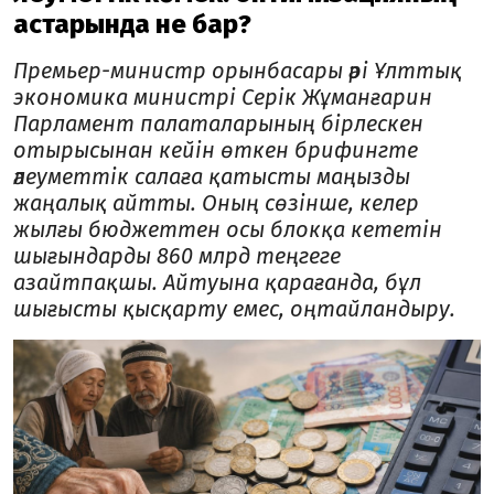
астарында не бар?
Премьер-министр орынбасары әрі Ұлттық
экономика ми­нистрі Серік Жұманғарин
Парламент палаталарының бір­лескен
отырысынан кейін өткен брифингте
әлеуметтік салаға қатысты маңызды
жаңалық айтты. Оның сөзінше, ке­лер
жылғы бюджеттен осы блокқа кететін
шығындарды 860 млрд теңгеге
азайтпақшы. Айтуына қарағанда, бұл
шығысты қысқарту емес, оңтайландыру.