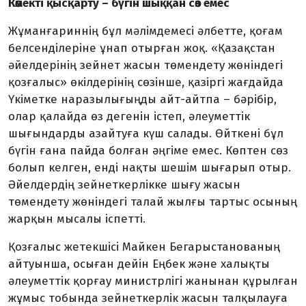
Көмекті қысқарту – бүгін шыққан сөз емес
Жұманғариннің бұл мә­лім­­­­демесі әлбетте, қоғам
бел­сенділеріне ұнап отырған жоқ. «Қазақстан
әйелдерінің зейнет жасын төмендету жөніндегі
қоз­­ғалыс» өкілдерінің сөзінше, қа­зіргі жағдайда
Үкіметке нара­зы­л­ығыңды айт-айтпа – бәрібір,
олар қалайда өз дегенін істеп, әлеуметтік
шығындарды азайтуға күш салады. Өйткені бұл
бүгін ға­на пайда болған әңгіме емес. Көп­тен cөз
болып келген, енді нақ­ты шешім шығарып отыр.
Әйел­дердің зейнеткерлікке шығу жа­сын
төмендету жөніндегі талай жыл­ғы тартыс осының
жарқын мы­салы іспетті.
Қозғалыс жетекшісі Майкен Бе­гарыстанованың
айтуынша, осы­ған дейін Еңбек және ха­лық­ты
әлеуметтік қорғау ми­нистр­лігі жанынан құрылған
жұмыс тобында зейнеткерлік жасын тал­қылауға