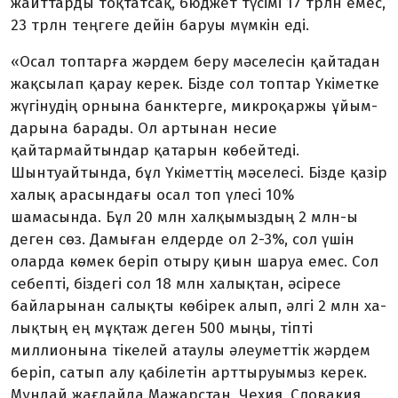
жайттарды тоқтатсақ, бюджет түсімі 17 трлн емес,
23 трлн тең­геге дейін баруы мүмкін еді.
«Осал топтарға жәрдем беру мә­селесін қайтадан
жақсылап қа­рау керек. Бізде сол топтар Үкіметке
жүгінудің орнына банктерге, микроқаржы ұйым­
дарына барады. Ол артынан несие
қайтармайтындар қатарын көбейтеді.
Шынтуайтында, бұл Үкіметтің мәселесі. Бізде қа­зір
халық арасындағы осал топ үлесі 10%
шамасында. Бұл 20 млн халқымыздың 2 млн-ы
деген сөз. Дамыған елдерде ол 2-3%, сол үшін
оларда көмек бе­ріп отыру қиын шаруа емес. Сол
себепті, біздегі сол 18 млн ха­­­­лықтан, әсіресе
байларынан са­лықты көбірек алып, әлгі 2 млн ха­
лықтың ең мұқтаж деген 500 мыңы, тіпті
миллионына тікелей атаулы әлеуметтік жәрдем
беріп, сатып алу қабілетін арттыруымыз керек.
Мұндай жағдайда Мажарстан, Чехия, Словакия,