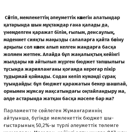
Сөйтіп, мем­лекет­тің әлеуметтік көмегін алатындар
қатарында шын мұқтаж­дар ғана қалады да,
үнемделген қаражат білім, ғылым, денсаулық,
мәдениет сияқты маңызды салаларға қайта бөліну
арқылы сол көмек алып келген жандарға басқа
жолмен жетпек.
Алайда бұл жаңалықтың кейінгі
жылдары көп айтылып жүрген бюджет тапшылығы
тұсында жария­ланғаны қоғамда кереғар пікір
тудырмай қоймады. Содан келіп күмәнді сұрақ
туындайды: бұл бюджет қаражатын бе­кер шашпай,
орнымен жұмсау мақсатындағы оңтай­ландыру ма,
әлде астарында жатқан басқа мәселе бар ма?
Парламентте сөйлеген Жұ­ман­ғариннің
айтуынша, бүгінде мемлекеттік бюджет шы­
ғыстарының 50,2%-ы түрлі әлеу­меттік төлемге