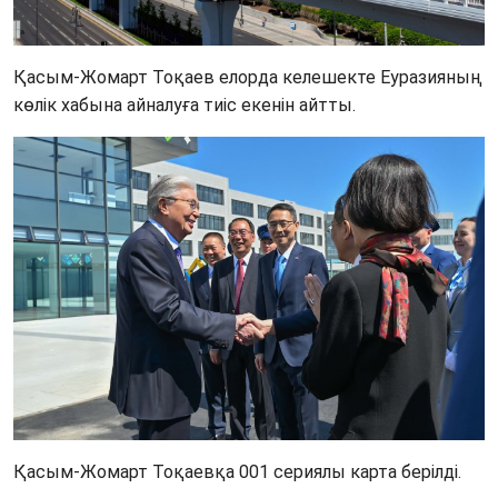
Қасым-Жомарт Тоқаев елорда келешекте Еуразияның 
көлік хабына айналуға тиіс екенін айтты. 
Қасым-Жомарт Тоқаевқа 001 сериялы карта берілді. 