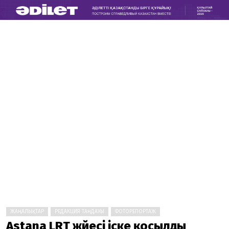
ЖАҢАЛЫҚТАР
РЕДАКЦИЯ ТАҢДАУЫ
ФОТОРЕПОРТАЖ
Astana LRT жүйесі іске қосылды