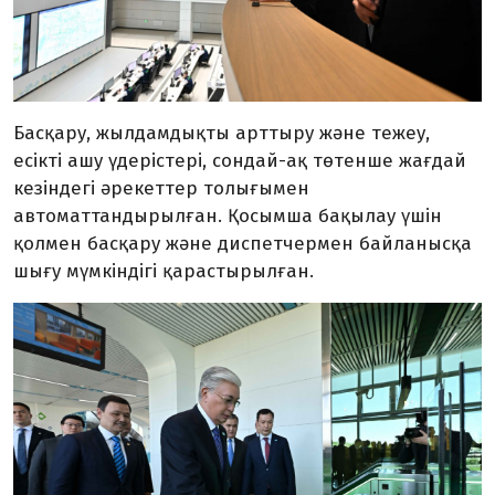
Басқару, жылдамдықты арттыру және тежеу,
есікті ашу үдерістері, сондай-ақ төтенше жағдай
кезіндегі әрекеттер толығымен
автоматтандырылған. Қосымша бақылау үшін
қолмен басқару және диспетчермен байланысқа
шығу мүмкіндігі қарастырылған.