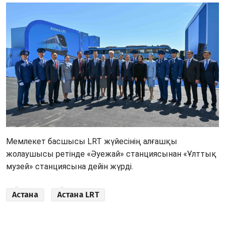
Мемлекет басшысы LRT жүйесінің алғашқы 
жолаушысы ретінде «Әуежай» станциясынан «Ұлттық 
музей» станциясына дейін жүрді. 
Астана
Астана LRT