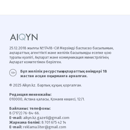
25.12.2018 жылғы №17418-СИ Мерзімді баспасөз басылымын,
ақпараттық агенттікті және желілік басылымды есепке қою
туралы куәлігі, Ақпарат және коммуникация министрлігінің
Ақпарат комитетімен берілген.
Бұл желілік ресурстың ақпараттық өнімдері 18
жастан асқан оқырманға арналған.
© 2025 Aikyn.kz. Барлық құқық қорғалған.
Редакция мекенжайы:
010000, Астана қаласы, Қонаев көшесі, 12/1.
Байланыс телефоны:
8 (7172) 76-84-66.
E-mail:
aikyn.kz.gazeti@gmail.com
Жарнама бөлімі:
8 701 675 42 14
E-mail:
reklama.liter@gmail.com