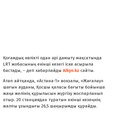
Қоғамдық көлікті одан әрі дамыту мақсатында
LRT жобасының екінші кезегі іске асырыла
бастады, – деп хабарлайды
Aikyn.kz
сайты.
Атап айтқанда, «Астана-1» вокзалы, «Жағалау»
шағын ауданы, Қосшы қаласы бағыты бойынша
жаңа желінің құрылысын жүргізу жоспарланып
отыр. 20 станциядан тұратын екінші кезеңнің
жалпы ұзындығы 26,5 шақырымды құрайды.