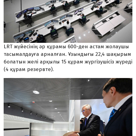
LRT жүйесінің әр құрамы 600-ден астам жолаушы
тасымалдауға арналған. Ұзындығы 22,4 шақырым
болатын желі арқылы 15 құрам жүргізушісіз жүреді
(4 құрам резервте).