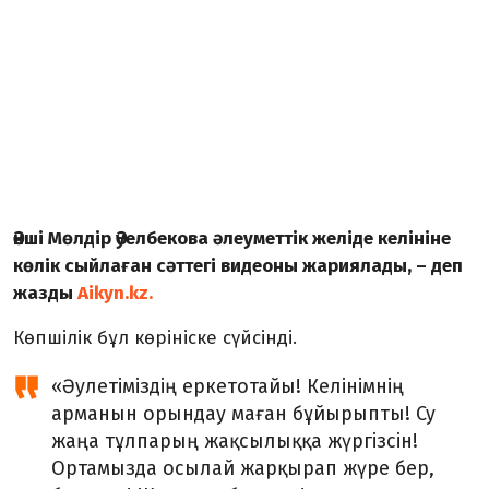
Әнші Мөлдір Әуелбекова әлеуметтік желіде келініне
көлік сыйлаған сәттегі видеоны жариялады, – деп
жазды
Aikyn.kz.
Көпшілік бұл көрініске сүйсінді.
«Әулетіміздің еркетотайы! Келінімнің
арманын орындау маған бұйырыпты! Су
жаңа тұлпарың жақсылыққа жүргізсін!
Ортамызда осылай жарқырап жүре бер,