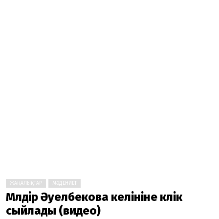
ЖАҢАЛЫҚТАР
МӘДЕНИЕТ
Мөлдір Әуелбекова келініне көлік
сыйлады (видео)