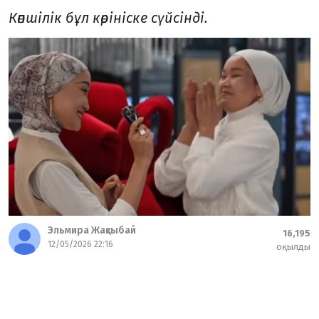
Көпшілік бұл көрініске сүйсінді.
Эльмира Жақсыбай
16,195
12/05/2026 22:16
оқылды