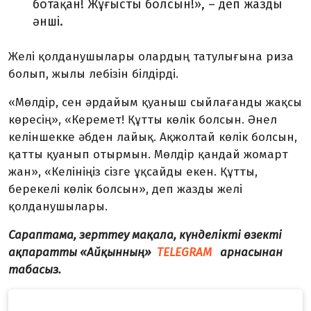
ботақан! Жұғысты болсын!», – деп жазды
әнші.
Желі қолданушылары олардың татулығына риза
болып, жылы лебізін білдірді.
«Мөлдір, сен әрдайым қуаныш сыйлағанды жақсы
көресің», «Керемет! Құтты көлік болсын. Әнел
келіншекке әбден лайық. Ақжолтай көлік болсын,
қатты қуанып отырмын. Мөлдір қандай жомарт
жан», «Келініңіз сізге ұқсайды екен. Құтты,
берекелі көлік болсын», деп жазды желі
қолданушылары.
Сараптама, зерттеу мақала, күнделікті өзекті
ақпаратты «Айқынның»
TELEGRAM
арнасынан
табасыз.