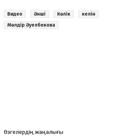
Видео
Әнші
Көлік
келін
Мөлдір Әуелбекова