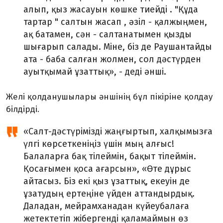
алып, қыз жасауын көшке тиейді . "Құда
тартар " салтын жасап , әзіл - қалжыңмен,
ақ батамен, сән - салтанатымен қызды
шығарып салады. Міне, біз де Раушантайды
ата - баба салған жолмен, сол дәстүрден
ауытқымай ұзаттық», - деді әнші.
Желі қолданушылары әншінің бұл пікіріне қолдау
білдірді.
«Салт-дәстүрімізді жаңғыртып, халқымызға
үлгі көрсеткеніңіз үшін мың алғыс!
Балаларға бақ тілеймін, бақыт тілеймін.
Қосағымен қоса ағарсын», «Өте дұрыс
айтасыз. Біз екі қыз ұзаттық, екеуін де
ұзатудың ертеңіне үйден аттандырдық.
Даладан, мейрамханадан күйеубалаға
жетектетіп жібергенді қаламаймын өз