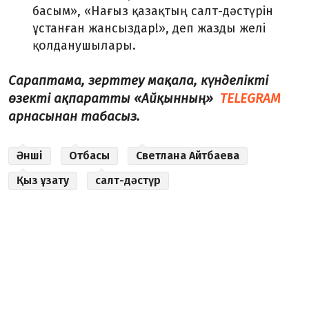
басым», «Нағыз қазақтың салт-дәстүрін
ұстанған жансыздар!», деп жазды желі
қолданушылары.
Сараптама, зерттеу мақала, күнделікті
өзекті ақпаратты «Айқынның»
TELEGRAM
арнасынан табасыз.
Әнші
Отбасы
Светлана Айтбаева
Қыз ұзату
салт-дәстүр