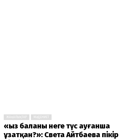
ЖАҢАЛЫҚТАР
МӘДЕНИЕТ
«Қыз баланы неге түс ауғанша
ұзатқан?»: Света Айтбаева пікір