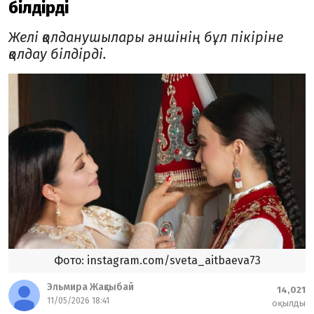
білдірді
Желі қолданушылары әншінің бұл пікіріне
қолдау білдірді.
Фото: instagram.com/sveta_aitbaeva73
Эльмира Жақсыбай
14,021
11/05/2026 18:41
оқылды