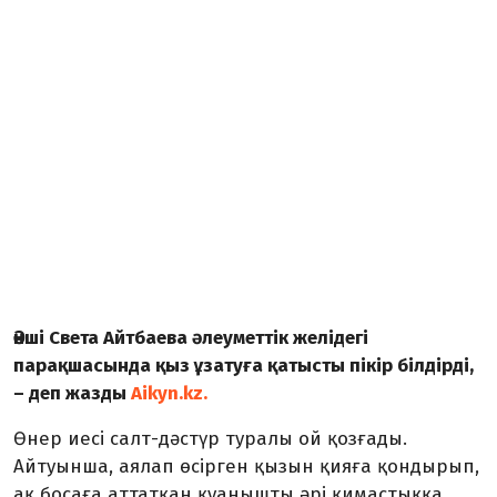
Әнші Света Айтбаева әлеуметтік желідегі
парақшасында қыз ұзатуға қатысты пікір білдірді,
– деп жазды
Aikyn.kz.
Өнер иесі салт-дәстүр туралы ой қозғады.
Айтуынша, аялап өсірген қызын қияға қондырып,
ақ босаға аттатқан қуанышты әрі қимастыққа