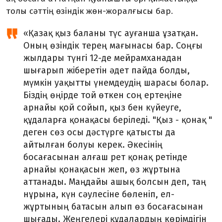
толы сәттің өзіндік жөн-жоралғысы бар.
«Қазақ қыз баланы түс ауғанша ұзатқан.
Оның өзіндік терең мағынасы бар. Соңғы
жылдары түнгі 12-де мейрамханадан
шығарып жіберетін әдет пайда болды,
мүмкін уақытты үнемдеудің шарасы болар.
Біздің өңірде той өткен соң ертеңіне
арнайы қой сойып, қыз бен күйеуге,
құдаларға қонақасы беріледі. "Қыз - қонақ "
деген сөз осы дәстүрге қатысты да
айтылған болуы керек. Әкесінің
босағасынан алғаш рет қонақ ретінде
арнайы қонақасын жеп, өз жұртына
аттанады. Маңдайы ашық болсын деп, таң
нұрына, күн сәулесіне бөленіп, ел-
жұртының батасын алып өз босағасынан
шығады. Жеңгелері құдалардың көрімдігін