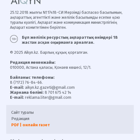
25.12.2018 жылғы №17418-СИ Мерзімді баспасөз басылымын,
ақпараттық агенттікті және желілік басылымды есепке қою
туралы куәлігі, Ақпарат және коммуникация министрлігінің
Ақпарат комитетімен берілген.
Бұл желілік ресурстың ақпараттық өнімдері 18
жастан асқан оқырманға арналған.
© 2025 Aikyn.kz. Барлық құқық қорғалған.
Редакция мекенжайы:
010000, Астана қаласы, Қонаев көшесі, 12/1.
Байланыс телефоны:
8 (7172) 76-84-66.
E-mail:
aikyn.kz.gazeti@gmail.com
Жарнама бөлімі:
8 701 675 42 14
E-mail:
reklama.liter@gmail.com
Сайт туралы
Редакция
PDF | онлайн газет