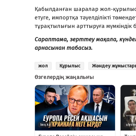
Қабылданған шаралар жол-құрылыс
етуге, импортқа тәуелділікті төменд
тұрақтылығын арттыруға мүмкіндік б
Сараптама, зерттеу мақала, күнд
арнасынан табасыз.
жол
Құрылыс
Жөндеу жұмыстар