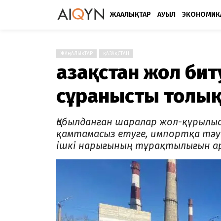
ЖАҢАЛЫҚТАР
АУЫЛ
ЭКОНОМИК
ЖАҢАЛЫҚТАР
ҚАЗАҚСТАН
Қазақстан жол би
сұранысты толық
Қабылданған шаралар жол-құрылы
қамтамасыз етуге, импортқа тәуе
ішкі нарығының тұрақтылығын ар