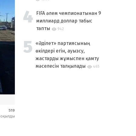
FIFA әлем чемпионатынан 9
миллиард доллар табыс
тапты
942
«Әділет» партиясының
өкілдері егін, ауызсу,
жастарды жұмыспен қамту
мәселесін талқылады
465
519
оқылды