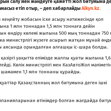
арын салу мен жөндеуге қажетті жол битумына д
амасыз етіп отыр, – деп хабарлайды
Aikyn.kz.
 кеңейту жобасын іске асыру нәтижесінде қол
лына 1 млн тоннадан 1,5 млн тоннаға дейін
ын өндіру көлемі жылына 500 мың тоннадан 750
ка министрлігі жүзеге асырып жатқан мұнай өңд
 аясында орындалған алғашқы іс-шара болды.
 қазіргі уақытта елімізде жалпы қуаты жылына 1,
ейді. Көлік министрлігі мен КазАвтоЖол мәліметі
і шамамен 1,1 млн тоннаны құрайды.
қуаттар Қазақстанның жол битумына деген ішкі
омпанияларынан өтінімдер болған жағдайда биту