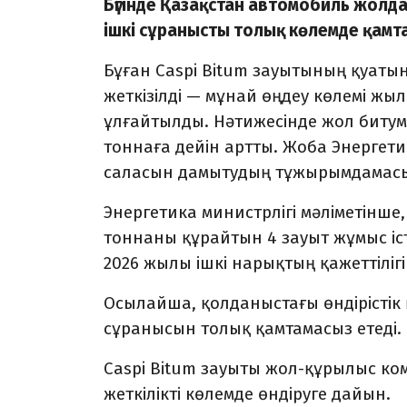
Бүгінде Қазақстан автомобиль жолд
ішкі сұранысты толық көлемде қамт
Бұған Caspi Bitum зауытының қуатын
жеткізілді — мұнай өңдеу көлемі жы
ұлғайтылды. Нәтижесінде жол битум
тоннаға дейін артты. Жоба Энергети
саласын дамытудың тұжырымдамасы
Энергетика министрлігі мәліметінше,
тоннаны құрайтын 4 зауыт жұмыс іст
2026 жылы ішкі нарықтың қажеттіліг
Осылайша, қолданыстағы өндірістік 
сұранысын толық қамтамасыз етеді.
Caspi Bitum зауыты жол-құрылыс к
жеткілікті көлемде өндіруге дайын.