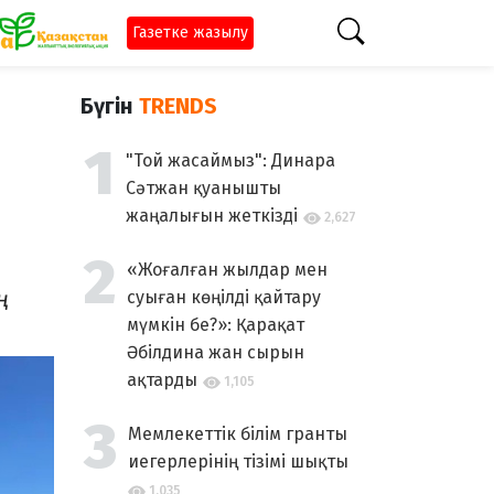
Газетке жазылу
Бүгін
TRENDS
"Той жасаймыз": Динара
Сәтжан қуанышты
жаңалығын жеткізді
2,627
«Жоғалған жылдар мен
ң
суыған көңілді қайтару
мүмкін бе?»: Қарақат
Әбілдина жан сырын
ақтарды
1,105
Мемлекеттік білім гранты
иегерлерінің тізімі шықты
1,035