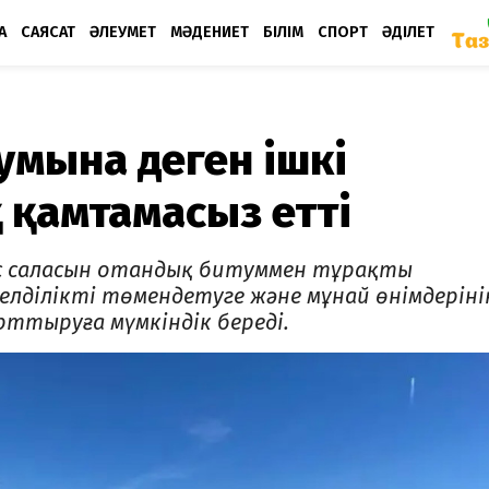
А
САЯСАТ
ӘЛЕУМЕТ
МӘДЕНИЕТ
БІЛІМ
СПОРТ
ӘДІЛЕТ
тумына деген ішкі
 қамтамасыз етті
с саласын отандық битуммен тұрақты
лділікті төмендетуге және мұнай өнімдеріні
ттыруға мүмкіндік береді.