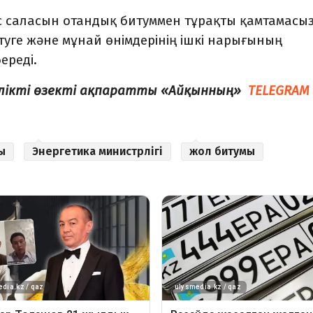
 саласын отандық битуммен тұрақты қамтамасы
етуге және мұнай өнімдерінің ішкі нарығының
ереді.
елікті өзекті ақпаратты «Айқынның»
TELEGRAM
ы
Энергетика министрлігі
жол битумы