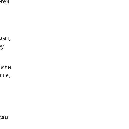
еген
 мың
еу
6 млн
нше,
мды