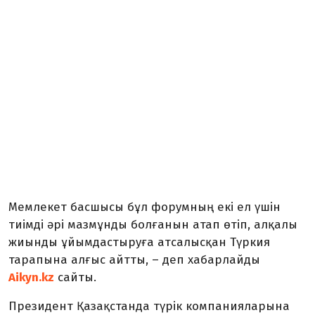
Мемлекет басшысы бұл форумның екі ел үшін
тиімді әрі мазмұнды болғанын атап өтіп, алқалы
жиынды ұйымдастыруға атсалысқан Түркия
тарапына алғыс айтты, – деп хабарлайды
Aikyn.kz
сайты.
Президент Қазақстанда түрік компанияларына