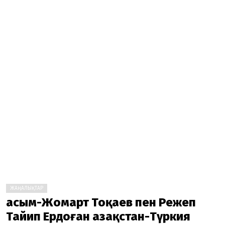
ЖАҢАЛЫҚТАР
Қасым-Жомарт Тоқаев пен Режеп
Тайип Ердоған Қазақстан-Түркия