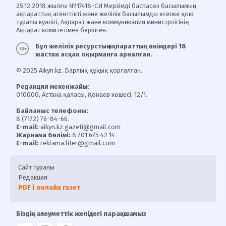
25.12.2018 жылғы №17418-СИ Мерзімді баспасөз басылымын,
ақпараттық агенттікті және желілік басылымды есепке қою
туралы куәлігі, Ақпарат және коммуникация министрлігінің
Ақпарат комитетімен берілген.
Бұл желілік ресурстың ақпараттық өнімдері 18
жастан асқан оқырманға арналған.
© 2025 Aikyn.kz. Барлық құқық қорғалған.
Редакция мекенжайы:
010000, Астана қаласы, Қонаев көшесі, 12/1.
Байланыс телефоны:
8 (7172) 76-84-66.
E-mail:
aikyn.kz.gazeti@gmail.com
Жарнама бөлімі:
8 701 675 42 14
E-mail:
reklama.liter@gmail.com
Сайт туралы
Редакция
PDF | онлайн газет
Біздің әлеуметтік желідегі парақшамыз