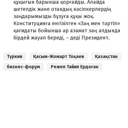
құқығын барынша қорғайды. Алайда
шетелдік және отандық кәсіпкерлердің
заңдарымызды бұзуға құқы жоқ.
Конституцияға енгізілген «Заң мен тәртіп»
қағидаты бойынша әр азамат заң алдында
бірдей жауап береді, – деді Президент.
Түркия
Қасым-Жомарт Тоқаев
Қазақстан
бизнес-форум
Режеп Тайип Ердоған