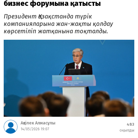
бизнес форумына қатысты
Президент Қазақстанда түрік
компанияларына жан-жақты қолдау
көрсетіліп жатқанына тоқталды.
Ақтілек Алмасұлы
483
14/05/2026 19:07
оқылды