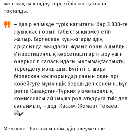
жан-жақты қолдау көрсетіліп жатқанына
тоқталды.
– Қазір елімізде түрік капиталы бар 3 800-ге
жуық кәсіпорын табысты қызмет етіп
жатыр. Бірлескен күш-жігеріміздің
арқасында мыңдаған жұмыс орны ашылды.
Инвестициялық көрсеткішті арттыру үшін
өнеркәсіп саласындағы ынтымақтастықты
тереңдету маңызды. Бүгінгі іс-шара
бірлескен кәсіпорындар санын одан әрі
көбейтуге мүмкіндік береді деп сенемін. Бұл
ретте Қазақстан-Түркия үкіметаралық
комиссиясы айрықша рөл атқаруға тиіс деп
санаймын, – деді Қасым-Жомарт Тоқаев.
Мемлекет басшысы еліміздің әлеуметтік-