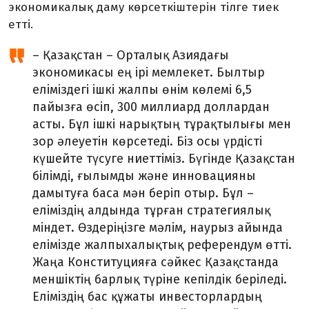
экономикалық даму көрсеткіштерін тілге тиек
етті.
– Қазақстан – Орталық Азиядағы
экономикасы ең ірі мемлекет. Былтыр
еліміздегі ішкі жалпы өнім көлемі 6,5
пайызға өсіп, 300 миллиард доллардан
асты. Бұл ішкі нарықтың тұрақтылығы мен
зор әлеуетін көрсетеді. Біз осы үрдісті
күшейте түсуге ниеттіміз. Бүгінде Қазақстан
білімді, ғылымды және инновацияны
дамытуға баса мән беріп отыр. Бұл –
еліміздің алдында тұрған стратегиялық
міндет. Өздеріңізге мәлім, наурыз айында
елімізде жалпыхалықтық референдум өтті.
Жаңа Конституцияға сәйкес Қазақстанда
меншіктің барлық түріне кепілдік беріледі.
Еліміздің бас құжаты инвесторлардың