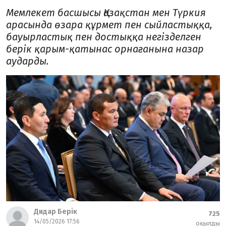
Мемлекет басшысы Қазақстан мен Түркия
арасында өзара құрмет пен сыйластыққа,
бауырластық пен достыққа негізделген
берік қарым-қатынас орнағанына назар
аударды.
Дидар Берік
725
14/05/2026 17:56
оқылды