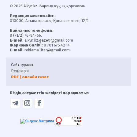
© 2025 Aikyn.kz. Барлық құқық қорғалған.
Редакция мекенжайы:
010000, Астана қаласы, Қонаев көшесі, 12/1.
Байланыс телефоны:
8 (7172) 76-84-66.
E-mail:
aikyn.kz.gazeti@gmail.com
Жарнама бөлімі:
8 701 675 42 14
E-mail:
reklama.liter@gmail.com
Сайт туралы
Редакция
PDF | онлайн газет
Біздің әлеуметтік желідегі парақшамыз