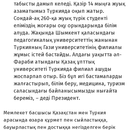
табысты дамып келеді. Қазір 14 мыңға жуық
азаматымыз Түркияда оқып жатыр.
Сондай-ақ 260-қа жуық түрік студенті
еліміздің жоғары оқу орындарында білім
алуда. Жақында Шымкент қаласындағы
педагогикалық университеттің жанынан
Түркияның Гази университетінің филиалы
жұмыс істей бастайды. Алдағы уақытта әл-
Фараби атындағы Қазақ ұлттық
университеті Түркияда филиал ашуды
жоспарлап отыр. Біз бұл игі бастамаларды
жалғастырып, білім беру, медицина, туризм
саласындағы байланысымызды нығайта
береміз, – деді Президент.
Мемлекет басшысы Қазақстан мен Түркия
арасында өзара құрмет пен сыйластыққа,
бауырластық пен достыққа негізделген берік