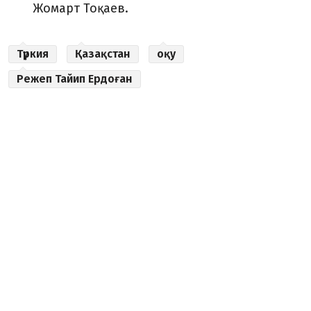
Жомарт Тоқаев.
Түркия
Қазақстан
оқу
Режеп Тайип Ердоған