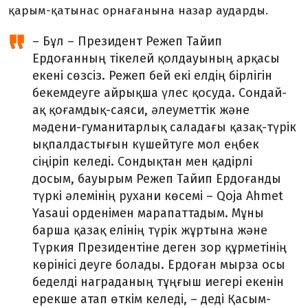
қарым-қатынас орнағанына назар аударды.
– Бұл – Президент Режеп Тайип
Ердоғанның тікелей қолдауының арқасы
екені сөзсіз. Режеп бей екі елдің бірлігін
бекемдеуге айрықша үлес қосуда. Сондай-
ақ қоғамдық-саяси, әлеуметтік және
мәдени-гуманитарлық саладағы қазақ-түрік
ықпалдастығын күшейтуге мол еңбек
сіңіріп келеді. Сондықтан мен қадірлі
досым, бауырым Режеп Тайип Ердоғанды
түркі әлемінің рухани көсемі – Qoja Ahmet
Yasaui орденімен марапаттадым. Мұны
барша қазақ елінің түрік жұртына және
Түркия Президентіне деген зор құрметінің
көрінісі деуге болады. Ердоған мырза осы
беделді награданың тұңғыш иегері екенін
ерекше атап өткім келеді, – деді Қасым-