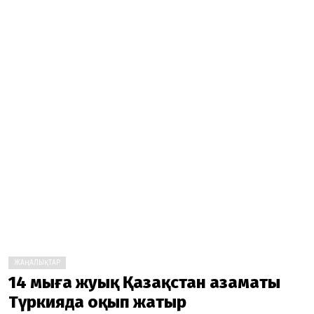
ЖАҢАЛЫҚТАР
14 мыңға жуық Қазақстан азаматы
Түркияда оқып жатыр