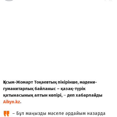
Қасым-Жомарт Тоқаевтың пікірінше, мәдени-
гуманитарлық байланыс – қазақ-түрік
қатынасының алтын көпірі,
–
деп хабарлайды
Aikyn.kz
.
– Бұл маңызды мәселе әрдайым назарда