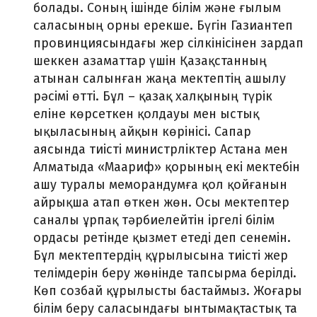
болады. Соның ішінде білім және ғылым
саласының орны ерекше. Бүгін Газиантеп
провинциясындағы жер сілкінісінен зардап
шеккен азаматтар үшін Қазақстанның
атынан салынған жаңа мектептің ашылу
рәсімі өтті. Бұл – қазақ халқының түрік
еліне көрсеткен қолдауы мен ыстық
ықыласының айқын көрінісі. Сапар
аясында тиісті министрліктер Астана мен
Алматыда «Маариф» қорының екі мектебін
ашу туралы меморандумға қол қойғанын
айрықша атап өткен жөн. Осы мектептер
саналы ұрпақ тәрбиелейтін іргелі білім
ордасы ретінде қызмет етеді деп сенемін.
Бұл мектептердің құрылысына тиісті жер
телімдерін беру жөнінде тапсырма берілді.
Көп созбай құрылысты бастаймыз. Жоғары
білім беру саласындағы ынтымақтастық та