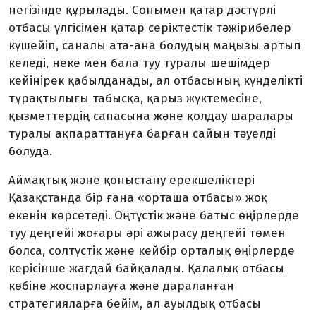
негізінде құрылады. Сонымен қатар дәстүрлі
отбасы үлгісімен қатар серіктестік тәжірибелер
күшейіп, саналы ата-ана болудың маңызы артып
келеді, неке мен бала туу туралы шешімдер
кейінірек қабылданады, ал отбасының күнделікті
тұрақтылығы табысқа, қарыз жүктемесіне,
қызметтердің сапасына және қолдау шаралары
туралы ақпараттануға барған сайын тәуелді
болуда.
Аймақтық және қоныстану ерекшеліктері
Қазақстанда бір ғана «орташа отбасы» жоқ
екенін көрсетеді. Оңтүстік және батыс өңірлерде
туу деңгейі жоғары әрі ажырасу деңгейі төмен
болса, солтүстік және кейбір орталық өңірлерде
керісінше жағдай байқалады. Қалалық отбасы
көбіне жоспарлауға және дараланған
стратегияларға бейім, ал ауылдық отбасы