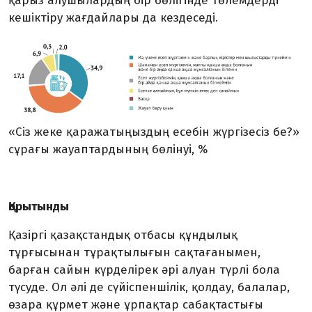
қарыз алушылардың бір бөлігінде төлемдерді
кешіктіру жағдайлары да кездеседі.
«Сіз жеке қаражатыңыздың есебін жүргізесіз бе?»
сұрағы жауаптардының бөлінуі, %
Қорытынды
Қазіргі қазақстандық отбасы құндылық
тұрғысынан тұрақтылығын сақтағанымен,
барған сайын күрделірек әрі алуан түрлі бола
түсуде. Ол әлі де сүйіспеншілік, қолдау, балалар,
өзара құрмет және ұрпақтар сабақтастығы