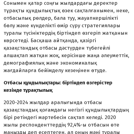
Сонымен қатар соңғы жылдардағы деректер
тұрақты құндылықтық өзек сақталғанымен, неке,
отбасылық рөлдер, бала туу, жауапкершілікті
бөлу және күнделікті өмір сүру стратегиялары
туралы түсініктердің біртіндеп өзгеріп жатқанын
көрсетеді. Басқаша айтқанда, қазіргі
қазақстандық отбасы дәстүрден түбегейлі
алшақтап жатқан жоқ, керісінше жаңа әлеуметтік,
демографиялық және экономикалық
жағдайларға бейімделу кезеңінен өтуде.
Отбасы құндылықтары: біртіндеп өзгерістер
кезінде тұрақтылық
2020-2024 жылдар аралығында отбасы
қазақстандық қоғамдағы негізгі құндылықтардың
бірі ретіндегі мәртебесін сақтап келеді. 2020
жылы респонденттердің 92,4%-ы отбасын өте
маңызды деп есептеген, ал оның мәні туралы