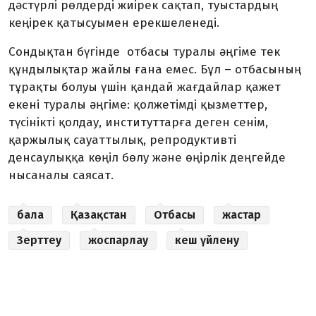
дәстүрлі рөлдерді жиірек сақтап, туыстардың
кеңірек қатысуымен ерекшеленеді.
Сондықтан бүгінде отбасы туралы әңгіме тек
құндылықтар жайлы ғана емес. Бұл – отбасының
тұрақты болуы үшін қандай жағдайлар қажет
екені туралы әңгіме: қолжетімді қызметтер,
түсінікті қолдау, институттарға деген сенім,
қаржылық сауаттылық, репродуктивті
денсаулыққа көңіл бөлу және өңірлік деңгейде
нысаналы саясат.
бала
Қазақстан
Отбасы
жастар
Зерттеу
жоспарлау
кеш үйлену