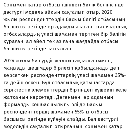
Сонымен қатар отбасы ішіндегі билік бөлінісінде
дәстүрлі модель айқын сақталып отыр. 2020
жылы респонденттердің басым бөлігі отбасының
басшысы ретінде ер адамды атаған; эгалитарлық
отбасылардың үлесі шамамен төрттен бір бөлігін
құраған, ал әйел тек аз ғана жағдайда отбасы
басшысы ретінде танылған.
2024 жылы бұл үрдіс жалпы сақталғанымен,
маңызды шешімдер бірлесіп қабылданады деп
көрсеткен респонденттердің үлесі шамамен 35%-
ға дейін өскен. Бұл отбасылық қатынастарда
серіктестік элементтердің біртіндеп күшейіп келе
жатқанын көрсетеді. Дегенмен ер адамның
формалды көшбасшылығы әлі де басым:
респонденттердің шамамен 55%-ы отбасы
басшысы ретінде күйеуін атайды. Бұл дәстүрлі
модельдің сақталып отырғанын, сонымен қатар