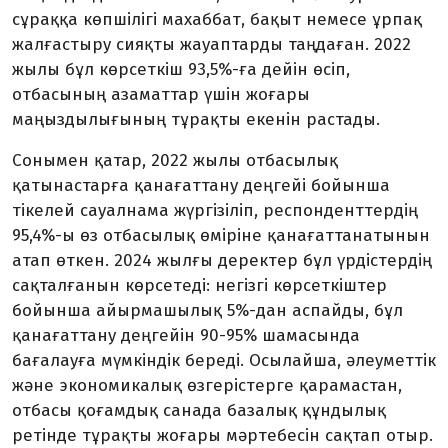
сұраққа көпшілігі махаббат, бақыт немесе ұрпақ
жалғастыру сияқты жауаптарды таңдаған. 2022
жылы бұл көрсеткіш 93,5%-ға дейін өсіп,
отбасының азаматтар үшін жоғары
маңыздылығының тұрақты екенін растады.
Сонымен қатар, 2022 жылы отбасылық
қатынастарға қанағаттану деңгейі бойынша
тікелей сауалнама жүргізіліп, респонденттердің
95,4%-ы өз отбасылық өміріне қанағаттанатынын
атап өткен. 2024 жылғы деректер бұл үрдістердің
сақталғанын көрсетеді: негізгі көрсеткіштер
бойынша айырмашылық 5%-дан аспайды, бұл
қанағаттану деңгейін 90-95% шамасында
бағалауға мүмкіндік береді. Осылайша, әлеуметтік
және экономикалық өзгерістерге қарамастан,
отбасы қоғамдық санада базалық құндылық
ретінде тұрақты жоғары мәртебесін сақтап отыр.