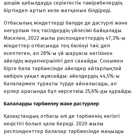
шешім қабылдауда серіктестік тәжірибелердің
біртіндеп артып келе жатқанын білдіреді.
Отбасылық міндеттерді бөлуде де дәстүрлі және
неғұрлым тең тәсілдердің үйлесімі байқалады.
Мәселен, 2022 жылы респонденттердің 47,3%-ы
міндеттер отбасында тең бөлінуі тиіс деп
есептеген, ал 28%-ы үй шаруасы негізінен
әйелдің жауапкершілігі деп санайды. Сонымен
бірге бала тәрбиесінде әйелдер айтарлықтай
көбірек уақыт жұмсайды: әйелдердің 44,5%-ы
балалармен тұрақты түрде айналысады, ал
ерлер арасында бұл көрсеткіш 25,6%-ды құрайды.
Балаларды тәрбиелеу және дәстүрлер
Қазақстандық отбасы әлі де тәрбиенің негізгі
кеңістігі болып қала береді. 2020 жылы
респонденттер балалар тәрбиесінде маңызды