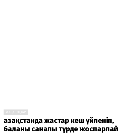
ЖАҢАЛЫҚТАР
Қазақстанда жастар кеш үйленіп,
баланы саналы түрде жоспарлай