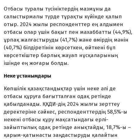
Отбасы туралы түсініктердің мазмұны да
салыстырмалы түрде тұрақты күйінде қалып
отыр. 2024 жылы респонденттер ең алдымен
отбасы олар үшін бақыт пен махаббатты (44,9%),
ұрпақ жалғастыруды (41,7%) және өмірдің мәнін
(40,7%) білдіретінін көрсеткен, өйткені бұл
көрсеткіштер барлық жауап нұсқаларының
ішінде ең жоғары болды.
Неке ұстанымдары
Көпшілік қазақстандықтар үшін неке әлі де
отбасы құруға бағытталған одақ ретінде
қабылданады. ҚҚДИ-дің 2024 жылғы зерттеу
деректеріне сәйкес, респонденттердің 58,5%-ы
некені отбасы құру мақсатындағы ерлі-
зайыптылық одақ ретінде анықтайды, 18,7%-ы –
қарым-қатынасты заңдастыруды қалайтын