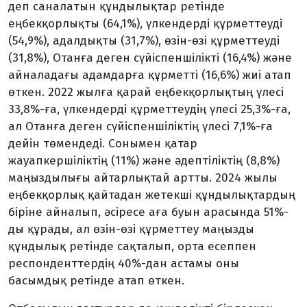
деп саналатын құндылықтар ретінде
еңбекқорлықты (64,1%), үлкендерді құрметтеуді
(54,9%), адалдықты (31,7%), өзін-өзі құрметтеуді
(31,8%), Отанға деген сүйіспеншілікті (16,4%) және
айналадағы адамдарға құрметті (16,6%) жиі атап
өткен. 2022 жылға қарай еңбекқорлықтың үлесі
33,8%-ға, үлкендерді құрметтеудің үлесі 25,3%-ға,
ал Отанға деген сүйіспеншіліктің үлесі 7,1%-ға
дейін төмендеді. Сонымен қатар
жауапкершіліктің (11%) және әдептіліктің (8,8%)
маңыздылығы айтарлықтай артты. 2024 жылы
еңбекқорлық қайтадан жетекші құндылықтардың
біріне айналып, әсіресе аға буын арасында 51%-
ды құрады, ал өзін-өзі құрметтеу маңызды
құндылық ретінде сақталып, орта есеппен
респонденттердің 40%-дан астамы оны
басымдық ретінде атап өткен.