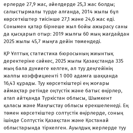
ерлерде 27,9 жас, әйелдерде 25,3 жас болды;
салыстырмалы түрде алғанда, 2014 жылы бұл
көрсеткіштер тиісінше 27,1 және 24,6 жас еді.
Сонымен қатар бірнеше жыл бойы ажырасу саны
да қысқарып отыр: 2019 жылғы 60 мың жағдайдан
2025 жылы 45,7 мыңға дейін төмендеді.
ҚР Ұлттық статистика бюросының жиынтық
деректеріне сәйкес, 2025 жылы Қазақстанда 335
мың бала дүниеге келген, ал туу деңгейінің
жалпы коэффициенті 1 000 адамға шаққанда
16,43 құрады. Туу көрсеткіштері ең жоғары
аймақтар ретінде оңтүстік және батыс өңірлер,
атап айтқанда Түркістан облысы, Шымкент
қаласы және Маңғыстау облысы ерекшеленеді. Ең
төмен көрсеткіштер солтүстік өңірлерде, соның
ішінде Солтүстік Қазақстан және Қостанай
облыстарында тіркелген. Ауылдық жерлерде туу