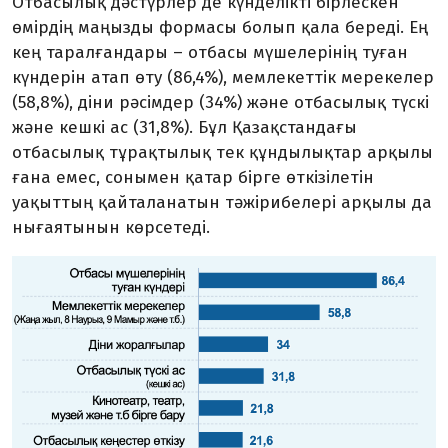
Отбасылық дәстүрлер де күнделікті бірлескен
өмірдің маңызды формасы болып қала береді. Ең
кең таралғандары – отбасы мүшелерінің туған
күндерін атап өту (86,4%), мемлекеттік мерекелер
(58,8%), діни рәсімдер (34%) және отбасылық түскі
және кешкі ас (31,8%). Бұл Қазақстандағы
отбасылық тұрақтылық тек құндылықтар арқылы
ғана емес, сонымен қатар бірге өткізілетін
уақыттың қайталанатын тәжірибелері арқылы да
нығаятынын көрсетеді.