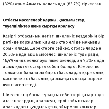
(82%) және Алматы қаласында (83,7%) тіркелген.
Отбасы мәселелері: қаржы, қақтығыстар,
тәуелділіктер және сыртқы араласу
Қазіргі отбасының негізгі шиеленіс көздерінің бірі
ретінде қаржылық қиындықтар әлі де маңызды
орын алады. Деректерге сәйкес, отбасылардың
20,5%-ында ақша мәселесі шиеленіс тудырады,
16,4%-ында келіспеушілікке әкеледі, ал 9,5%-ында
ашық қақтығыстарға себеп болады. Кәмелетке
толмаған балалары бар отбасыларда қаржылық
мәселелер отбасылық қарым-қатынасқа әсіресе
күшті әсер етеді.
Шиеленістің басқа тұрақты себептері қатарында
ата-аналардың араласуы, ерлі-зайыптылар
арасындағы құндылықтық айырмашылықтар