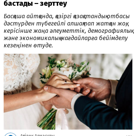
бастады – зерттеу
Басқаша айтқанда, қазіргі қазақстандық отбасы
дәстүрден түбегейлі алшақтап жатқан жоқ,
керісінше жаңа әлеуметтік, демографиялық
және экономикалық жағдайларға бейімделу
кезеңінен өтуде.
Ақтілек Алмасұлы