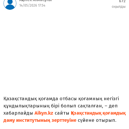
672
14/05/2026 17:54
оқылды
Қазақстандық қоғамда отбасы қоғамның негізгі
құндылықтарының бірі болып сақталған, – деп
хабарлайды
Aikyn.kz
сайты
Қазақстандық қоғамдық
даму институтының
зерттеуіне
сүйене отырып.