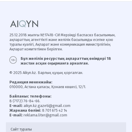
25.12.2018 жылғы №17418-СИ Мерзімді баспасөз басылымын,
ақпараттық агенттікті және желілік басылымды есепке қою
туралы куәлігі, Ақпарат және коммуникация министрлігінің
Ақпарат комитетімен берілген.
Бұл желілік ресурстың ақпараттық өнімдері 18
жастан асқан оқырманға арналған.
© 2025 Aikyn.kz. Барлық құқық қорғалған.
Редакция мекенжайы:
010000, Астана қаласы, Қонаев көшесі, 12/1.
Байланыс телефоны:
8 (7172) 76-84-66.
E-mail:
aikyn.kz.gazeti@gmail.com
Жарнама бөлімі:
8 701 675 42 14
E-mail:
reklama.liter@gmail.com
Сайт туралы