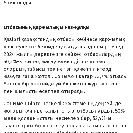
байқалады.
Отбасының қаржылық мінез-құлқы
Қазіргі қазақстандық отбасы көбінесе қаржылық
шектеулерге бейімделу жағдайында өмір сүреді.
2024 жылғы деректерге сәйкес, отбасылардың
50,3%-ы жинақ жасау мүмкіндігіне ие емес:
олардың табысы тек негізгі қажеттіліктерді
жабуға ғана жетеді. Сонымен қатар 73,7% отбасы
белгілі бір деңгейде үй бюджетін жүргізіп, кіріс
пен шығысты есептеп отырады.
Сонымен бірге несиелік жүктеменің деңгейі де
жоғары күйінде қалып отыр: отбасылардың 50%-
ында қолданыстағы несиелер бар, 52,4%-ы
тауарларды бөліп төлеу арқылы сатып алған, ал