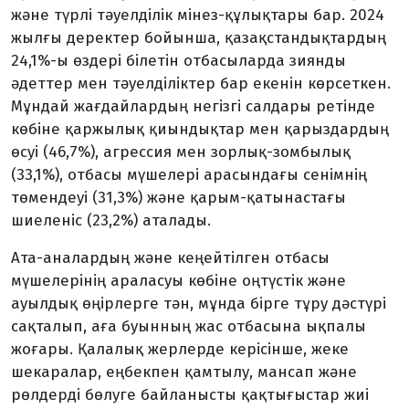
және түрлі тәуелділік мінез-құлықтары бар. 2024
жылғы деректер бойынша, қазақстандықтардың
24,1%-ы өздері білетін отбасыларда зиянды
әдеттер мен тәуелділіктер бар екенін көрсеткен.
Мұндай жағдайлардың негізгі салдары ретінде
көбіне қаржылық қиындықтар мен қарыздардың
өсуі (46,7%), агрессия мен зорлық-зомбылық
(33,1%), отбасы мүшелері арасындағы сенімнің
төмендеуі (31,3%) және қарым-қатынастағы
шиеленіс (23,2%) аталады.
Ата-аналардың және кеңейтілген отбасы
мүшелерінің араласуы көбіне оңтүстік және
ауылдық өңірлерге тән, мұнда бірге тұру дәстүрі
сақталып, аға буынның жас отбасына ықпалы
жоғары. Қалалық жерлерде керісінше, жеке
шекаралар, еңбекпен қамтылу, мансап және
рөлдерді бөлуге байланысты қақтығыстар жиі