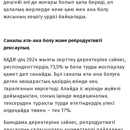
деңгейі әлі де жоғары болып қала береді, ал
қалалық жерлерде неке қию мен ана болу
жасының кешігу үрдісі байқалады.
Саналы ата-ана болу және репродуктивті
денсаулық
ҚҚДИ-дің 2024 жылғы зерттеу деректеріне сәйкес,
респонденттердің 73,5%-ы бала тууды жоспарлау
қажет деп санайды. Бұл саналы ата-ана болуға
деген көзқарастың қазірдің өзінде кең
таралғанын көрсетеді. Алайда іс жүзінде жүйелі
дайындықтан, соның ішінде медициналық
тексеруден тұрақты түрде өтетіндердің үлесі
әлдеқайда төмен – тек 17%.
Баяндама деректеріне сәйкес, репродуктивті
денсаулық саласындағы қызметтерді пайдалану