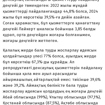
деңгейі де төмендеген: 2022 жылы мұндай
қызметтерді пайдаланғандар 44,8% болса, 2024
жылы бұл көрсеткіш 39,5%-ға дейін азайған.
Соған қарамастан, бұл қызметтерге қанағаттану
деңгейі Лайкерт шкаласы бойынша 3,85 балды
құрап, орта деңгейден жоғары болғанымен,
жоғары деңгейге жетпеген.
Қалалық жерде бала тууды жоспарлау идеясын
қолдайтындар үлесі 77% болса, ауылдық жерде
бұл көрсеткіш 67,3%-ды құрайды. Ал
репродуктивті денсаулық қызметтерін пайдалану
бойынша қала мен ауыл арасындағы
айырмашылық айтарлықтай емес: тиісінше 39,6%
және 39,2%. Аймақтық бөліністе бала тууды
жоспарлау идеясын қолдаудың ең жоғары деңгейі
Абай облысында (99%), Ұлытау облысында (97,1%),
Қостанай облысында (87,5%), Ақтөбе облысында