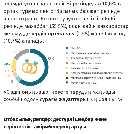
адамдардың өзара келісімі ретінде, ал 10,6%-ы –
ортақ тұрмыс пен отбасылық бюджет ретінде
қарастырады. Некеге тұрудың негізгі себебі
ретінде махаббат (59,9%), одан кейін көзқарастар
мен мүдделердің ортақтығы (17%) және бала туу
(10,7%) аталады.
«Сіздің ойыңызша, некеге тұрудың маңызды
себебі неде?» сұрағы жауаптарының бөлінуі, %
Отбасылық рөлдер: дәстүрлі шеңбер және
серіктестік тәжірибелердің артуы