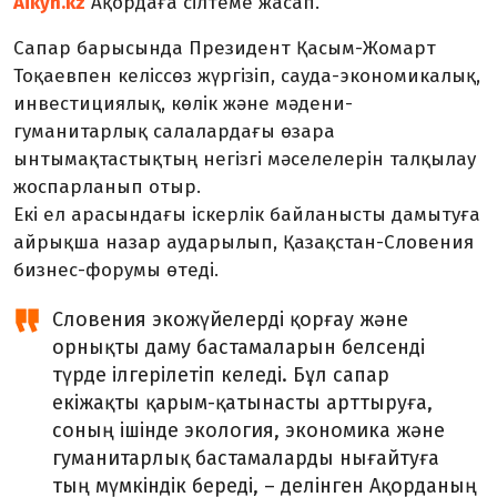
Aikyn.kz
Ақордаға сілтеме жасап.
Сапар барысында Президент Қасым-Жомарт
Тоқаевпен келіссөз жүргізіп, сауда-экономикалық,
инвестициялық, көлік және мәдени-
гуманитарлық салалардағы өзара
ынтымақтастықтың негізгі мәселелерін талқылау
жоспарланып отыр.
Екі ел арасындағы іскерлік байланысты дамытуға
айрықша назар аударылып, Қазақстан-Словения
бизнес-форумы өтеді.
Словения экожүйелерді қорғау және
орнықты даму бастамаларын белсенді
түрде ілгерілетіп келеді. Бұл сапар
екіжақты қарым-қатынасты арттыруға,
соның ішінде экология, экономика және
гуманитарлық бастамаларды нығайтуға
тың мүмкіндік береді, – делінген Ақорданың