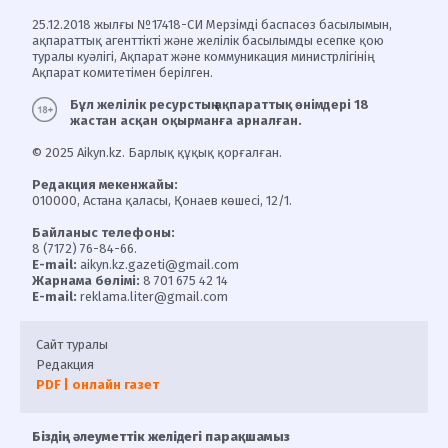
25.12.2018 жылғы №17418-СИ Мерзімді баспасөз басылымын,
ақпараттық агенттікті және желілік басылымды есепке қою
туралы куәлігі, Ақпарат және коммуникация министрлігінің
Ақпарат комитетімен берілген.
Бұл желілік ресурстың ақпараттық өнімдері 18
жастан асқан оқырманға арналған.
© 2025 Aikyn.kz. Барлық құқық қорғалған.
Редакция мекенжайы:
010000, Астана қаласы, Қонаев көшесі, 12/1.
Байланыс телефоны:
8 (7172) 76-84-66.
E-mail:
aikyn.kz.gazeti@gmail.com
Жарнама бөлімі:
8 701 675 42 14
E-mail:
reklama.liter@gmail.com
Сайт туралы
Редакция
PDF | онлайн газет
Біздің әлеуметтік желідегі парақшамыз