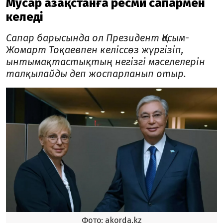
Мусар Қазақстанға ресми сапармен
келеді
Сапар барысында ол Президент Қасым-
Жомарт Тоқаевпен келіссөз жүргізіп,
ынтымақтастықтың негізгі мәселелерін
талқылайды деп жоспарланып отыр.
Фото: akorda.kz