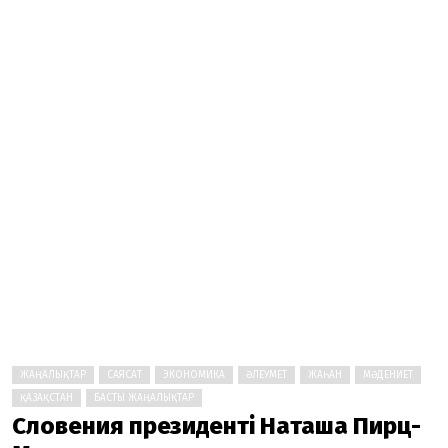
ЖАҢАЛЫҚТАР
САЯСАТ
ЭКОНОМИКА
ӘЛЕУМЕТ
ЖАҺАН
МӘДЕНИЕТ
ҚАЗАҚСТАН
БАСТЫ ЖАҢАЛЫҚТАР
Словения президенті Наташа Пирц-