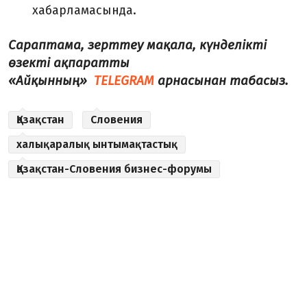
хабарламасында.
Сараптама, зерттеу мақала, күнделікті
өзекті ақпаратты
«Айқынның»
TELEGRAM
арнасынан табасыз.
Қазақстан
Словения
халықаралық ынтымақтастық
Қазақстан-Словения бизнес-форумы