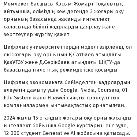
Мемлекет басшысы Қасым-Жомарт Тоқаевтың
айтуынша, еліміздің кем дегенде 3 жоғары оқу
орнының базасында жасанды интеллект
саласында білікті кадрларды даярлау және
зерттеулер жүргізу қажет.
Цифрлық университеттердің моделі әзірленді, ол
екі жоғары оқу орнының Қ.Сәтбаев атындағы
ҚазҰТЗУ және Д.Серікбаев атындағы ШҚТУ-да
базасында пилоттық режимде іске қосылды.
Цифрлық экономикаға бейімделген кадрлардың
әлеуетін дамыту үшін Google, Nvidia, Coursera, 01
Edu System және Huawei сияқты трансұлттық
компаниялармен ынтымақтастық орнатылған.
2024 жылы 15 отандық жоғары оқу орны жасанды
интеллект бойынша Google курстарын енгізуде,
12 000 студент Generative AI жобасына қатысады.