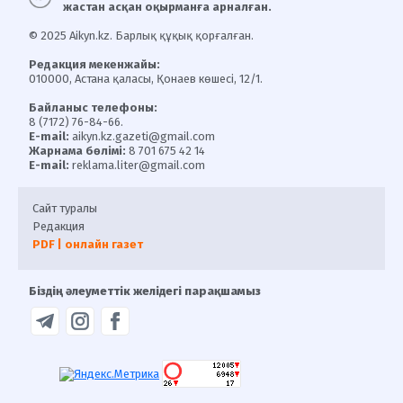
жастан асқан оқырманға арналған.
© 2025 Aikyn.kz. Барлық құқық қорғалған.
Редакция мекенжайы:
010000, Астана қаласы, Қонаев көшесі, 12/1.
Байланыс телефоны:
8 (7172) 76-84-66.
E-mail:
aikyn.kz.gazeti@gmail.com
Жарнама бөлімі:
8 701 675 42 14
E-mail:
reklama.liter@gmail.com
Сайт туралы
Редакция
PDF | онлайн газет
Біздің әлеуметтік желідегі парақшамыз