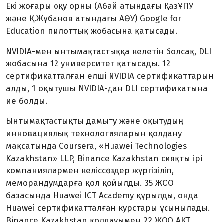
Екі жоғары оқу орны (Абай атындағы ҚазҰПУ
және Қ.Жұбанов атындағы АӨУ) Google for
Education пилоттық жобасына қатысады.
NVIDIA-мен ынтымақтастыққа келетін болсақ, DLI
жобасына 12 университет қатысады. 12
сертификатталған елші NVIDIA сертификаттарын
алды, 1 оқытушы NVIDIA-дан DLI сертификатына
ие болды.
Ынтымақтастықты дамыту және оқытудың
инновациялық технологияларын қолдану
мақсатында Coursera, «Huawei Technologies
Kazakhstan» LLP, Binance Kazakhstan сияқты ірі
компаниялармен келіссөздер жүргізіліп,
меморандумдарға қол қойылды. 35 ЖОО
базасында Huawei ICT Academy құрылды, онда
Huawei сертификатталған курстары ұсынылады.
Binance Kazakhstan қолдауымен 22 ЖОО АКТ