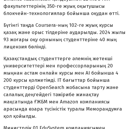
факультеттерінің 350-ге жуық оқытушысы
блокчейн-технологиялар бойынша оқудан өтті.
Бүгінгі таңда Coursera-ның 102-ге жуық курсы
қазақ және орыс тілдеріне аударылды. 2024 жылы
93 жоғары оқу орнының студенттеріне 40 мың
лицензия бөлінді.
Қазақстандық студенттерге әлемнің жетекші
университеттері мен профессорларының 20
мыңнан астам онлайн курсы мен AI бойынша 4
200 курсы қолжетімді. IТ бағыттар бойынша
студенттерді OpenSearch жобасына тарту және
салалық деңгейдегі тәжірибе жинақтау
мақсатында ҒЖБМ мен Amazon компаниясы
арасында өзара түсіністік туралы Меморандумға
қол қойылды.
Министрлік 01 EduSystem компаниясымен