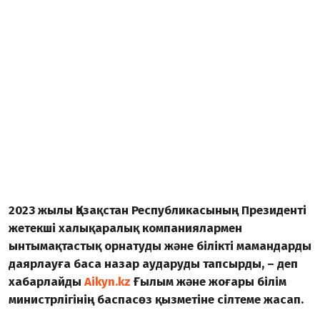
2023 жылы Қазақстан Республикасының Президенті
жетекші халықаралық компаниялармен
ынтымақтастық орнатуды және білікті мамандарды
даярлауға баса назар аударуды тапсырды, – деп
хабарлайды
Aikyn.kz
Ғылым және жоғары білім
министрлігінің баспасөз қызметіне сілтеме жасап.