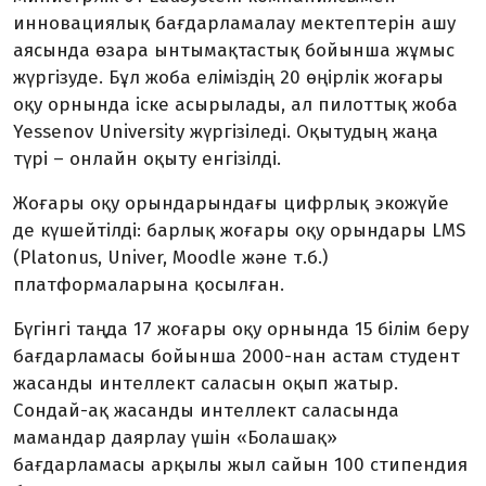
инновациялық бағдарламалау мектептерін ашу
аясында өзара ынтымақтастық бойынша жұмыс
жүргізуде. Бұл жоба еліміздің 20 өңірлік жоғары
оқу орнында іске асырылады, ал пилоттық жоба
Yessenov University жүргізіледі. Оқытудың жаңа
түрі – онлайн оқыту енгізілді.
Жоғары оқу орындарындағы цифрлық экожүйе
де күшейтілді: барлық жоғары оқу орындары LMS
(Platonus, Univer, Moodle және т.б.)
платформаларына қосылған.
Бүгінгі таңда 17 жоғары оқу орнында 15 білім беру
бағдарламасы бойынша 2000-нан астам студент
жасанды интеллект саласын оқып жатыр.
Сондай-ақ жасанды интеллект саласында
мамандар даярлау үшін «Болашақ»
бағдарламасы арқылы жыл сайын 100 стипендия