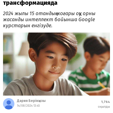
трансформацияда
2024 жылы 15 отандық жоғары оқу орны
жасанды интеллект бойынша Google
курстарын енгізуде.
Дария Берікқызы
1,764
14/08/2024 13:45
оқылды