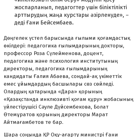
жоспарланып, педагогтер үшін біліктілікті
арттырудың жаңа курстары әзірленуде», –
деді Ғани Бейсембаев.
Дөңгелек үстел барысында ғылыми қоғамдастық
өкілдері: педагогика ғылымдарының докторы,
профессор Роза Сүлейменова, доцент,
педагогика және психология институтының
директоры, педагогика ғылымдарының
кандидаты Ғалия Абаева, сондай-ақ үкіметтік
емес ұйымдардың басшылары сөз сөйледі.
Олардың қатарында «Дара» қорының
«Қазақстанда инклюзивті қоғам құру» жобасының
үйлестірушісі Сәуле Дүйсембекова, Болат
Өтемұратов қорының директоры Марат
Айтмағамбетов те бар.
Шара соңында ҚР Оқу-ағарту министрі Ғани