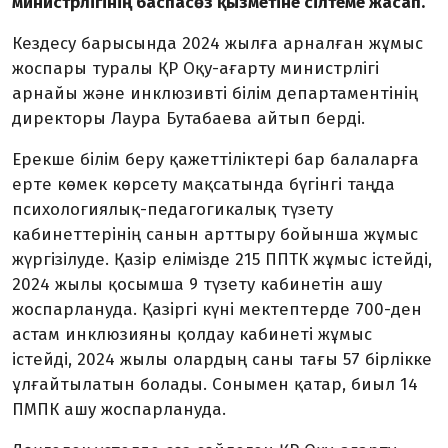
министрлігінің баспасөз қызметіне сілтеме жасап.
Кездесу барысында 2024 жылға арналған жұмыс
жоспары туралы ҚР Оқу-ағарту министрлігі
арнайы және инклюзивті білім департаментінің
директоры Лаура Бутабаева айтып берді.
Ерекше білім беру қажеттіліктері бар балаларға
ерте көмек көрсету мақсатында бүгінгі таңда
психологиялық-педагогикалық түзету
кабинеттерінің санын арттыру бойынша жұмыс
жүргізілуде. Қазір елімізде 215 ППТК жұмыс істейді,
2024 жылы қосымша 9 түзету кабинетін ашу
жоспарлануда. Қазіргі күні мектептерде 700-ден
астам инклюзияны қолдау кабинеті жұмыс
істейді, 2024 жылы олардың саны тағы 57 бірлікке
ұлғайтылатын болады. Сонымен қатар, биыл 14
ПМПК ашу жоспарлануда.