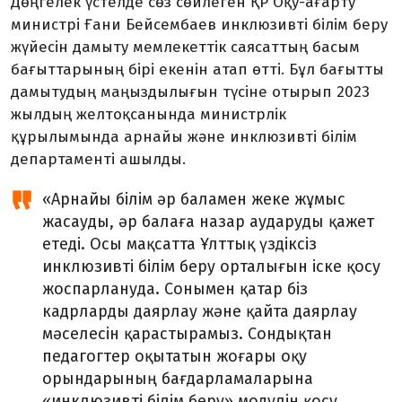
Дөңгелек үстелде сөз сөйлеген ҚР Оқу-ағарту
министрі Ғани Бейсембаев инклюзивті білім беру
жүйесін дамыту мемлекеттік саясаттың басым
бағыттарының бірі екенін атап өтті. Бұл бағытты
дамытудың маңыздылығын түсіне отырып 2023
жылдың желтоқсанында министрлік
құрылымында арнайы және инклюзивті білім
департаменті ашылды.
«Арнайы білім әр баламен жеке жұмыс
жасауды, әр балаға назар аударуды қажет
етеді. Осы мақсатта Ұлттық үздіксіз
инклюзивті білім беру орталығын іске қосу
жоспарлануда. Сонымен қатар біз
кадрларды даярлау және қайта даярлау
мәселесін қарастырамыз. Сондықтан
педагогтер оқытатын жоғары оқу
орындарының бағдарламаларына
«инклюзивті білім беру» модулін қосу