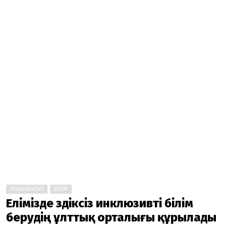
ЖАҢАЛЫҚТАР
БІЛІМ
Елімізде үздіксіз инклюзивті білім
берудің ұлттық орталығы құрылады