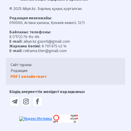
© 2025 Aikyn.kz. Барлық құқық қорғалған.
Редакция мекенжайы:
010000, Астана қаласы, Қонаев көшесі, 12/1.
Байланыс телефоны:
8 (7172) 76-84-66.
E-mail:
aikyn.kz.gazeti@gmail.com
Жарнама бөлімі:
8 701 675 42 14
E-mail:
reklama.liter@gmail.com
Сайт туралы
Редакция
PDF | онлайн газет
Біздің әлеуметтік желідегі парақшамыз