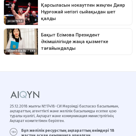
25.12.2018 жылғы №17418-СИ Мерзімді баспасөз басылымын,
ақпараттық агенттікті және желілік басылымды есепке қою
туралы куәлігі, Ақпарат және коммуникация министрлігінің
Ақпарат комитетімен берілген.
Бұл желілік ресурстың ақпараттық өнімдері 18
жастан асқан оқырманға арналған.