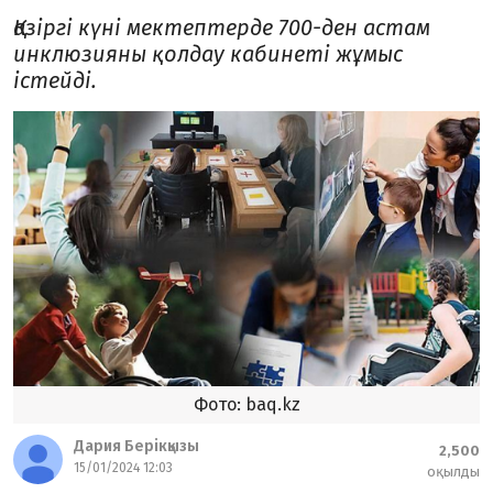
Қазіргі күні мектептерде 700-ден астам
инклюзияны қолдау кабинеті жұмыс
істейді.
Фото: baq.kz
Дария Берікқызы
2,500
15/01/2024 12:03
оқылды