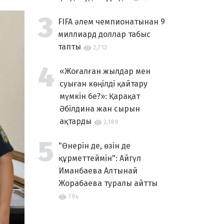
FIFA әлем чемпионатынан 9
миллиард доллар табыс
тапты
2,712
«Жоғалған жылдар мен
суыған көңілді қайтару
мүмкін бе?»: Қарақат
Әбілдина жан сырын
ақтарды
2,189
"Өнерін де, өзін де
құрметтеймін": Айгүл
Иманбаева Алтынай
Жорабаева туралы айтты
794