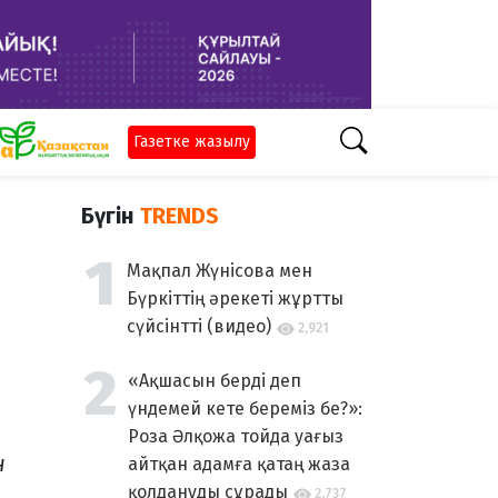
Газетке жазылу
Бүгін
TRENDS
Мақпал Жүнісова мен
Бүркіттің әрекеті жұртты
сүйсінтті (видео)
2,921
«Ақшасын берді деп
үндемей кете береміз бе?»:
Роза Әлқожа тойда уағыз
н
айтқан адамға қатаң жаза
қолдануды сұрады
2,737