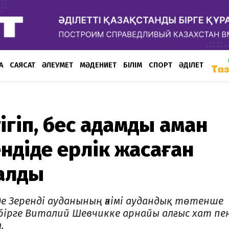
А
САЯСАТ
ӘЛЕУМЕТ
МӘДЕНИЕТ
БІЛІМ
СПОРТ
ӘДІЛЕТ
тігіп, бес адамды аман
ндіде ерлік жасаған
алды
 Зеренді ауданының әкімі аудандық төтенше
бірге Виталий Шевчикке арнайы алғыс хат пе
.