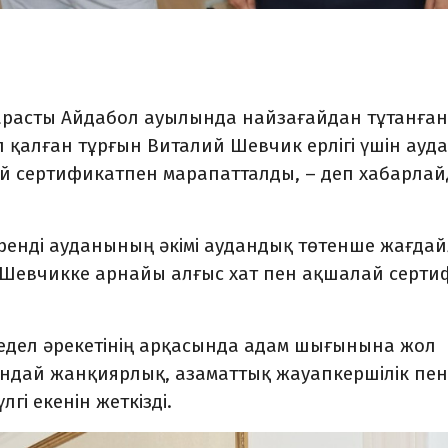
арасты Айдабол ауылында найзағайдан тұтанған
п қалған тұрғын Виталий Шевчик ерлігі үшін ауд
ай сертификатпен марапатталды, – деп хабарла
еренді ауданының әкімі аудандық төтенше жағда
й Шевчикке арнайы алғыс хат пен ақшалай серти
едел әрекетінің арқасында адам шығынына жол
мұндай жанқиярлық, азаматтық жауапкершілік пен
гі екенін жеткізді.