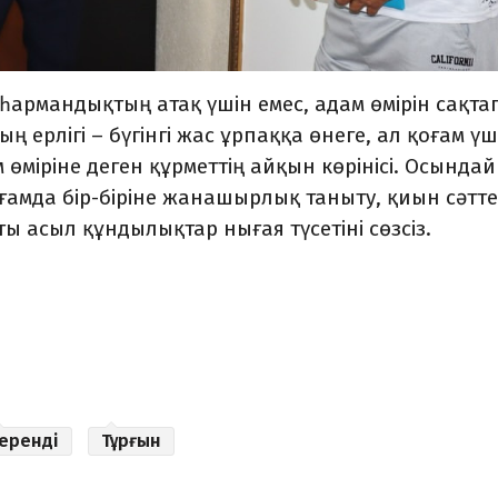
һармандықтың атақ үшін емес, адам өмірін сақта
ң ерлігі – бүгінгі жас ұрпаққа өнеге, ал қоғам үш
м өміріне деген құрметтің айқын көрінісі. Осындай
ғамда бір-біріне жанашырлық таныту, қиын сәтте
ы асыл құндылықтар нығая түсетіні сөзсіз.
еренді
Тұрғын