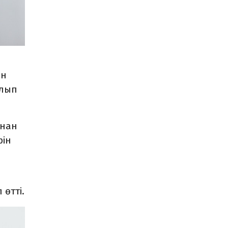
ан
алып
мнан
рін
өтті.