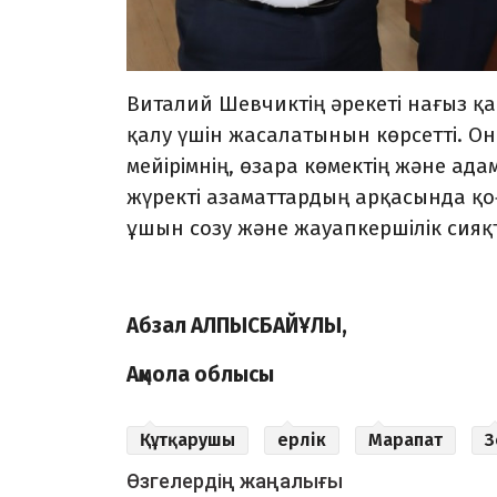
Виталий Шевчиктің әрекеті нағыз қа
қалу үшін жасалатынын көрсетті. Оны
мейірімнің, өзара көмектің және ада
жүректі азаматтардың арқасында қо
ұшын созу және жауапкершілік сияқт
Абзал АЛПЫСБАЙҰЛЫ,
Ақмола облысы
Құтқарушы
ерлік
Марапат
З