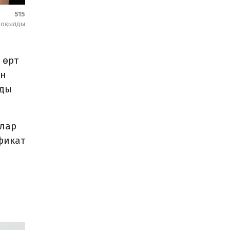
515
оқылды
 өрт
ан
йды
йлар
фикат