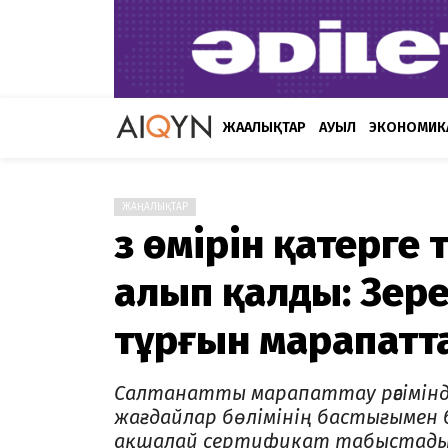
ЖАҢАЛЫҚТАР
АУЫЛ
ЭКОНОМИК
ЖАҢАЛЫҚТАР
Өз өмірін қатерге 
алып қалды: Зере
тұрғын марапатт
Салтанатты марапаттау рәсімінде
жағдайлар бөлімінің бастығымен 
ақшалай сертификат табыстады