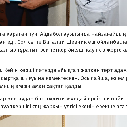
мға қараған түні Айдабол ауылында найзағайдың
н еді. Сол сәтте Виталий Шевчик еш ойланбаст
алғыз тұратын зейнеткер әйелді қауіпсіз жерге 
. Кейін көрші пәтерде ұйықтап жатқан төрт ада
 сыртқа шығуына көмектескен. Осылайша, өз өмі
амның өмірін аман сақтап қалды.
ар мен аудан басшылығы мұндай ерлік шынайы
апкершіліктің жарқын үлгісі екенін ерекше атап 