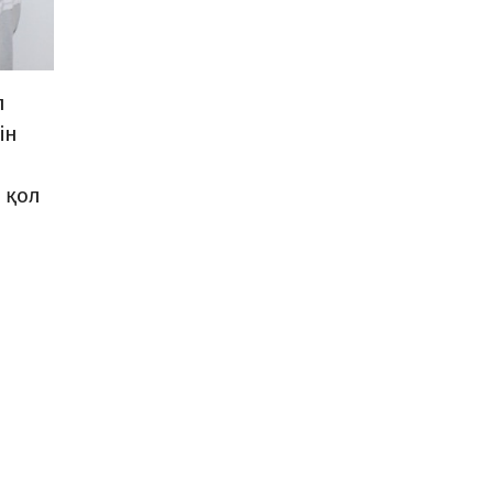
п
ін
 қол