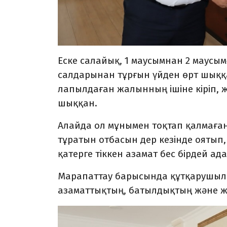
Еске салайық, 1 маусымнан 2 маусы
салдарынан тұрғын үйден өрт шыққа
лапылдаған жалынның ішіне кіріп, ж
шыққан.
Алайда ол мұнымен тоқтап қалмаған
тұратын отбасын дер кезінде оятып,
қатерге тіккен азамат бес бірдей ад
Марапаттау барысында құтқарушыл
азаматтықтың, батылдықтың және жау