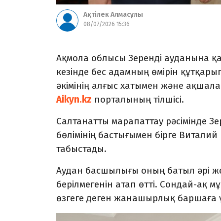
Ақтілек Алмасұлы
08/07/2026 15:36
Ақмола облысы Зеренді ауданына қ
кезінде бес адамның өмірін құтқары
әкімінің алғыс хатымен және ақшал
Aikyn.kz
порталының тілшісі.
Салтанатты марапаттау рәсімінде З
бөлімінің бастығымен бірге Витали
табыстады.
Аудан басшылығы оның батыл әрі ж
берілмегенін атап өтті. Сондай-ақ 
өзгеге деген жанашырлық баршаға үл