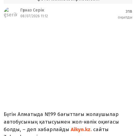
Гүлназ Серік
318
08/07/2026 11:12
оқылды
Бүгін Алматыда №99 бағыттағы жолаушылар
автобусының қатысуымен жол-көлік оқиғасы
болды, – деп хабарлайды
Aikyn.kz.
сайты