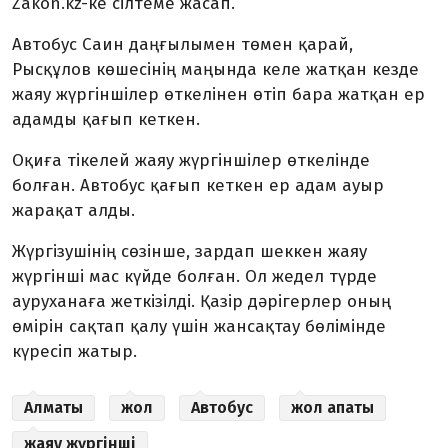
Zakon.kz-ке сілтеме жасап.
Автобус Саин даңғылымен төмен қарай,
Рысқұлов көшесінің маңында келе жатқан кезде
жаяу жүргіншілер өткелінен өтіп бара жатқан ер
адамды қағып кеткен.
Оқиға тікелей жаяу жүргіншілер өткелінде
болған. Автобус қағып кеткен ер адам ауыр
жарақат алды.
Жүргізушінің сөзінше, зардап шеккен жаяу
жүргінші мас күйде болған. Ол жедел түрде
ауруханаға жеткізілді. Қазір дәрігерлер оның
өмірін сақтап қалу үшін жансақтау бөлімінде
күресіп жатыр.
Алматы
жол
Автобус
жол апаты
жаяу жүргінші