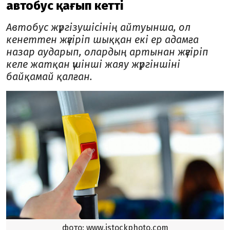
автобус қағып кетті
Автобус жүргізушісінің айтуынша, ол
кенеттен жүгіріп шыққан екі ер адамға
назар аударып, олардың артынан жүгіріп
келе жатқан үшінші жаяу жүргіншіні
байқамай қалған.
фото: www.istockphoto.com