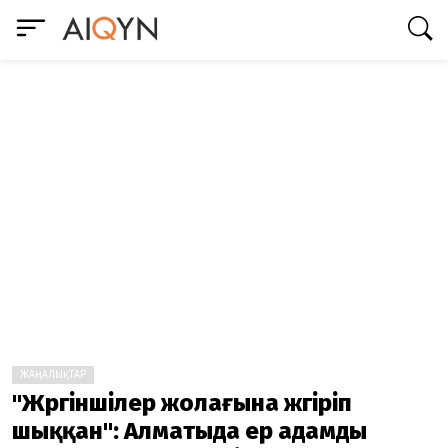
ЖАҢАЛЫҚТАР
"Жүргіншілер жолағына жүгіріп
шыққан": Алматыда ер адамды