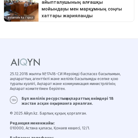
25.12.2018 жылғы №17418-СИ Мерзімді баспасөз басылымын,
ақпараттық агенттікті және желілік басылымды есепке қою
туралы куәлігі, Ақпарат және коммуникация министрлігінің
Ақпарат комитетімен берілген.
Бұл желілік ресурстың ақпараттық өнімдері 18
жастан асқан оқырманға арналған.
© 2025 Aikyn.kz. Барлық құқық қорғалған.
Редакция мекенжайы:
010000, Астана қаласы, Қонаев көшесі, 12/1.
Байланыс телефоны: