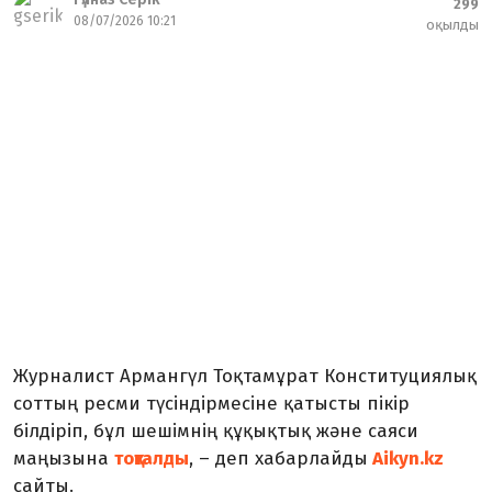
299
08/07/2026 10:21
оқылды
Журналист Армангүл Тоқтамұрат Конституциялық
соттың ресми түсіндірмесіне қатысты пікір
білдіріп, бұл шешімнің құқықтық және саяси
маңызына
тоқталды
, – деп хабарлайды
Aikyn.kz
сайты.