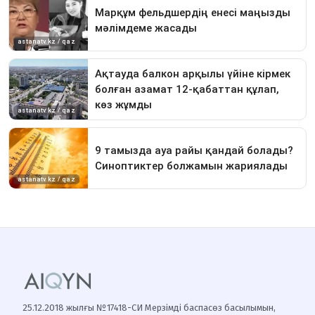
25.12.2018 жылғы №17418-СИ Мерзімді баспасөз басылымын,