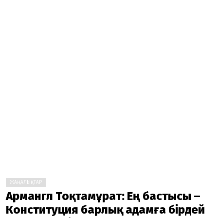
ЖАҢАЛЫҚТАР
Армангүл Тоқтамұрат: Ең бастысы –
Конституция барлық адамға бірдей