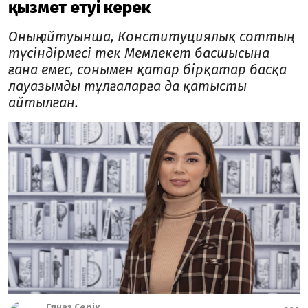
қызмет етуі керек
Оның айтуынша, Конституциялық соттың
түсіндірмесі тек Мемлекет басшысына
ғана емес, сонымен қатар бірқатар басқа
лауазымды тұлғаларға да қатысты
айтылған.
Гүлназ Серік