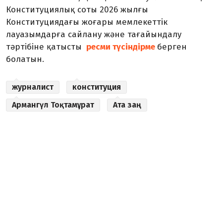
Конституциялық соты 2026 жылғы
Конституциядағы жоғары мемлекеттік
лауазымдарға сайлану және тағайындалу
тәртібіне қатысты
ресми түсіндірме
берген
болатын.
журналист
конституция
Армангүл Тоқтамұрат
Ата заң