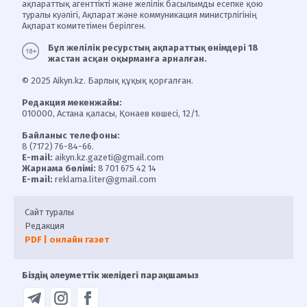
ақпараттық агенттікті және желілік басылымды есепке қою
туралы куәлігі, Ақпарат және коммуникация министрлігінің
Ақпарат комитетімен берілген.
Бұл желілік ресурстың ақпараттық өнімдері 18
жастан асқан оқырманға арналған.
© 2025 Aikyn.kz. Барлық құқық қорғалған.
Редакция мекенжайы:
010000, Астана қаласы, Қонаев көшесі, 12/1.
Байланыс телефоны:
8 (7172) 76-84-66.
E-mail:
aikyn.kz.gazeti@gmail.com
Жарнама бөлімі:
8 701 675 42 14
E-mail:
reklama.liter@gmail.com
Сайт туралы
Редакция
PDF | онлайн газет
Біздің әлеуметтік желідегі парақшамыз