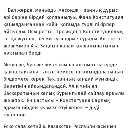
– Бұл жерде, маңызды месседж – заңның дұрыс
әрі бәріне бірдей қолданылуы. Жаңа Конституция
қабылданғаннан кейін қоғамда түрлі пікірлер
айтылды. Осы ретте, Президент Конституциялық
сотқа жүгініп, ресми түсіндірме сұрады. Ал сот өз
шешімімен Ата Заңның қалай қолданылатынын
нақтылап берді.
Меніңше, бұл шешім ешкімнің автоматты түрде
қайта сайланатынын немесе тағайындалатынын
білдірмесе керек. Тек, заңның қандай мүмкіндік
беретінін айқындағандай. Ал кімнің ел
басқаратынын халық бұрынғыдай сайлау арқылы
шешпек. Ең бастысы – Конституция барлық
адамға бірдей қызмет етуі керек, – деді
журналист.
Еске сала кетейік, Қазақстан Республикасының