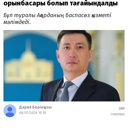
орынбасары болып тағайындалды
Бұл туралы Ақорданың баспасөз қызметі
мәлімдеді.
Дария Берікқызы
361
08/07/2026 10:10
оқылды