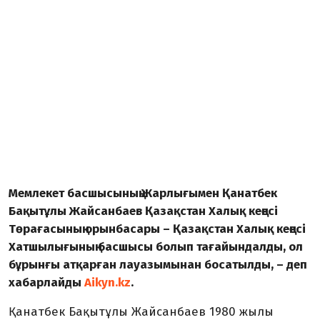
Мемлекет басшысының Жарлығымен Қанатбек
Бақытұлы Жайсанбаев Қазақстан Халық кеңесі
Төрағасының орынбасары – Қазақстан Халық кеңесі
Хатшылығының басшысы болып тағайындалды, ол
бұрынғы атқарған лауазымынан босатылды, – деп
хабарлайды
Aikyn.kz
.
Қанатбек Бақытұлы Жайсанбаев 1980 жылы