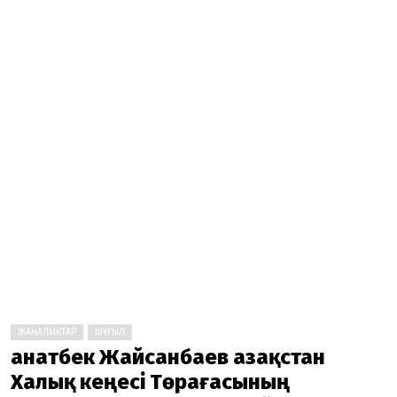
ЖАҢАЛЫҚТАР
ШҰҒЫЛ
Қанатбек Жайсанбаев Қазақстан
Халық кеңесі Төрағасының