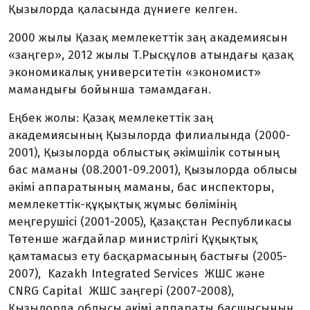
Қызылорда қаласында дүниеге келген.
2000 жылы Қазақ мемлекеттік заң академиясын
«заңгер», 2012 жылы Т.Рысқұлов атындағы қазақ
экономикалық университетін «экономист»
мамандығы бойынша тәмамдаған.
Еңбек жолы: Қазақ мемлекеттік заң
академиясының Қызылорда филиалында (2000-
2001), Қызылорда облыстық әкімшілік сотының
бас маманы (08.2001-09.2001), Қызылорда облысы
әкімі аппаратының маманы, бас инспекторы,
мемлекеттік-құқықтық жұмыс бөлімінің
меңгерушісі (2001-2005), Қазақстан Республикасы
Төтенше жағдайлар министрлігі Құқықтық
қамтамасыз ету басқармасының бастығы (2005-
2007), Kazakh Integrated Services ЖШС және
CNRG Capital ЖШС заңгері (2007-2008),
Қызылорда облысы әкімі аппараты басшысының