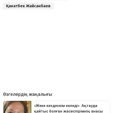
Қанатбек Жайсанбаев