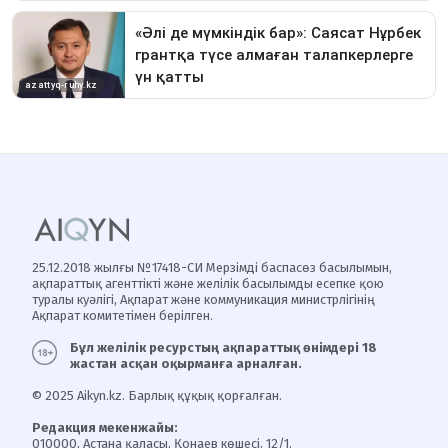
25.12.2018 жылғы №17418-СИ Мерзімді баспасөз басылымын,
ақпараттық агенттікті және желілік басылымды есепке қою
туралы куәлігі, Ақпарат және коммуникация министрлігінің
Ақпарат комитетімен берілген.
Бұл желілік ресурстың ақпараттық өнімдері 18
жастан асқан оқырманға арналған.
© 2025 Aikyn.kz. Барлық құқық қорғалған.
Редакция мекенжайы:
010000, Астана қаласы, Қонаев көшесі, 12/1.