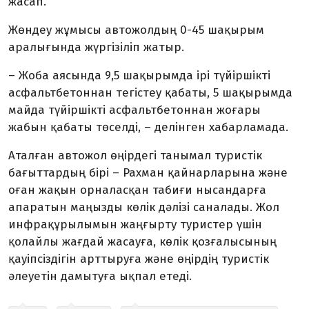
жасап.
Жөндеу жұмысы автожолдың 0-45 шақырым
аралығында жүргізіліп жатыр.
– Жоба аясында 9,5 шақырымда ірі түйіршікті
асфальтбетоннан тегістеу қабаты, 5 шақырымда
майда түйіршікті асфальтбетоннан жоғары
жабын қабаты төселді, – делінген хабарламада.
Аталған автожол өңірдегі танымал туристік
бағыттардың бірі – Рахман қайнарларына және
оған жақын орналасқан табиғи нысандарға
апаратын маңызды көлік дәлізі саналады. Жол
инфрақұрылымын жаңғырту туристер үшін
қолайлы жағдай жасауға, көлік қозғалысының
қауіпсіздігін арттыруға және өңірдің туристік
әлеуетін дамытуға ықпал етеді.