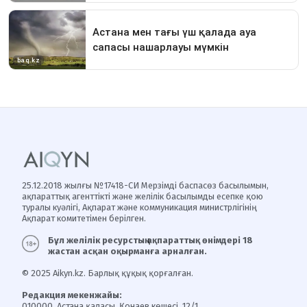
25.12.2018 жылғы №17418-СИ Мерзімді баспасөз басылымын,
ақпараттық агенттікті және желілік басылымды есепке қою
туралы куәлігі, Ақпарат және коммуникация министрлігінің
Ақпарат комитетімен берілген.
Бұл желілік ресурстың ақпараттық өнімдері 18
жастан асқан оқырманға арналған.
© 2025 Aikyn.kz. Барлық құқық қорғалған.
Редакция мекенжайы:
010000, Астана қаласы, Қонаев көшесі, 12/1.