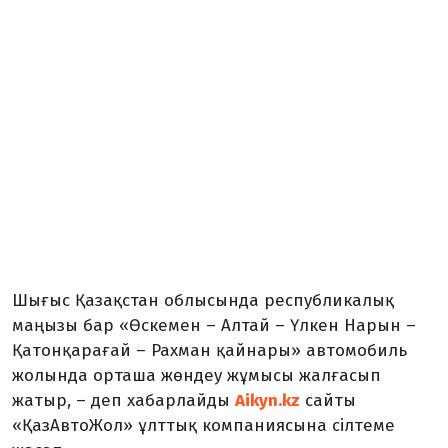
Шығыс Қазақстан облысында республикалық
маңызы бар «Өскемен – Алтай – Үлкен Нарын –
Қатонқарағай – Рахман қайнары» автомобиль
жолында орташа жөндеу жұмысы жалғасып
жатыр, – деп хабарлайды
Aikyn.kz
сайты
«ҚазАвтоЖол» ұлттық компаниясына сілтеме