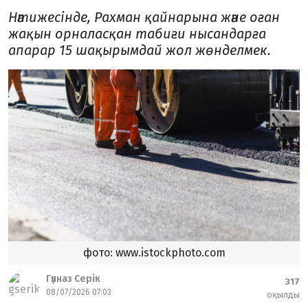
Нәтижесінде, Рахман қайнарына және оған
жақын орналасқан табиғи нысандарға
апарар 15 шақырымдай жол жөнделмек.
фото: www.istockphoto.com
Гүлназ Серік
317
08/07/2026 07:03
оқылды