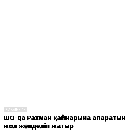
ЖАҢАЛЫҚТАР
ШҚО-да Рахман қайнарына апаратын
жол жөнделіп жатыр