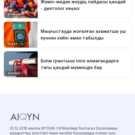
25.12.2018 жылғы №17418-СИ Мерзімді баспасөз басылымын,
ақпараттық агенттікті және желілік басылымды есепке қою