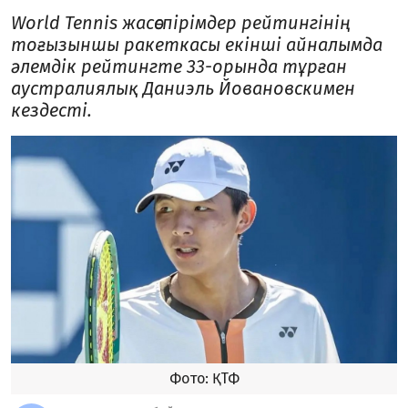
World Tennis жасөспірімдер рейтингінің
тоғызыншы ракеткасы екінші айналымда
әлемдік рейтингте 33-орында тұрған
аустралиялық Даниэль Йовановскимен
кездесті.
Фото: ҚТФ