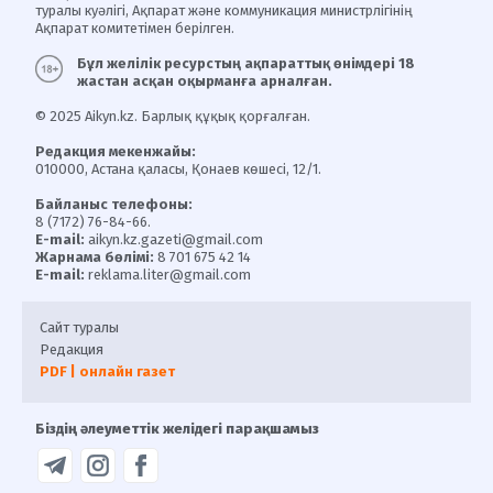
туралы куәлігі, Ақпарат және коммуникация министрлігінің
Ақпарат комитетімен берілген.
Бұл желілік ресурстың ақпараттық өнімдері 18
жастан асқан оқырманға арналған.
© 2025 Aikyn.kz. Барлық құқық қорғалған.
Редакция мекенжайы:
010000, Астана қаласы, Қонаев көшесі, 12/1.
Байланыс телефоны:
8 (7172) 76-84-66.
E-mail:
aikyn.kz.gazeti@gmail.com
Жарнама бөлімі:
8 701 675 42 14
E-mail:
reklama.liter@gmail.com
Сайт туралы
Редакция
PDF | онлайн газет
Біздің әлеуметтік желідегі парақшамыз