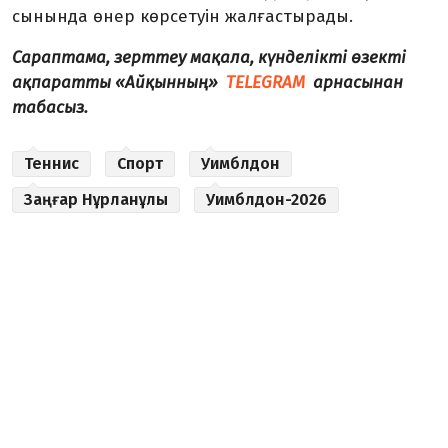
сынында өнер көрсетуін жалғастырады.
Сараптама, зерттеу мақала, күнделікті өзекті
ақпаратты «Айқынның»
TELEGRAM
арнасынан
табасыз.
Теннис
Спорт
Уимблдон
Заңғар Нұрланұлы
Уимблдон-2026