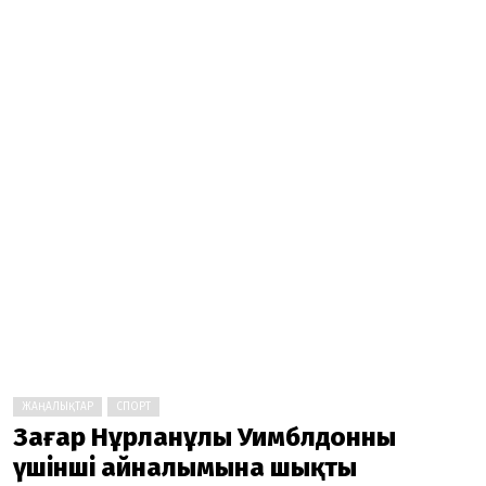
ЖАҢАЛЫҚТАР
СПОРТ
Заңғар Нұрланұлы Уимблдонның
үшінші айналымына шықты