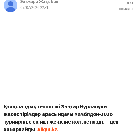
Эльмира Жақсыбай
661
07/07/2026 22:41
оқылды
Қазақстандық теннисші Заңғар Нұрланұлы
жасөспірімдер арасындағы Уимблдон-2026
турнирінде екінші жеңісіне қол жеткізді, – деп
хабарлайды
Aikyn.kz.