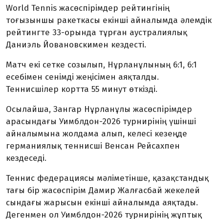
World Tennis жасөспірімдер рейтингінің
тоғызыншы ракеткасы екінші айналымда әлемдік
рейтингте 33-орында тұрған аустралиялық
Даниэль Йовановскимен кездесті.
Матч екі сетке созылып, Нұрланұлының 6:1, 6:1
есебімен сенімді жеңісімен аяқталды.
Теннисшілер кортта 55 минут өткізді.
Осылайша, Зангар Нұрланұлы жасөспірімдер
арасындағы Уимблдон-2026 турнирінің үшінші
айналымына жолдама алып, келесі кезеңде
германиялық теннисші Венсан Рейсахпен
кездеседі.
Теннис федерациясы мәліметінше, қазақстандық
тағы бір жасөспірім Дамир Жалғасбай жекелей
сындағы жарысын екінші айналымда аяқтады.
Дегенмен ол Уимблдон-2026 турнирінің жұптық