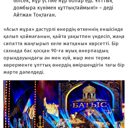
білсек, нұр үстіне нұр болар еді. Ұлттық
домбыра күнімен құттықтаймын!» – деді
Айтжан Тоқтаған.
«Асыл мұра» дәстүрлі өнердің өткеннің еншісінде
қалып қоймағанын, қайта уақытпен үндесіп, жаңа
сипатта жаңғырып келе жатқанын көрсетті. Бір
сахнада бас қосқан 90-ға жуық өнерпаздың
орындауындағы ән мен күй, жыр мен терме
көрерменге ұлттық өнердің өміршеңдігін тағы бір
мәрте дәлелдеді.