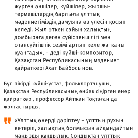
жүрген әншілер, күйшілер, жыршы-
термешілердің барлығы ұлттық
мәдениетіміздің дамуына өз үлесін қосып
келеді. Жыл өткен сайын халықтың
домбыраға деген сүйіспеншілігі мен
отансүйгіштік сезімі артып келе жатқаны
қуантады», – деді күйші-композитор,
Қазақстан Республикасының мәдениет
қайраткері Ахат Байбосынов.
Бұл пікірді күйші-ұстаз, фольклортанушы,
Қазақстан Республикасының еңбек сіңірген өнер
қайраткері, профессор Айтжан Тоқтаған да
жалғастырды.
«Ұлттық өнерді дәріптеу – ұлттың рухын
көтеріп, халықтың болмысын айқындайтын
маңызды құндылық. Сондықтан ұлттық