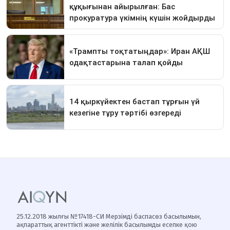
25.12.2018 жылғы №17418-СИ Мерзімді баспасөз басылымын,
ақпараттық агенттікті және желілік басылымды есепке қою