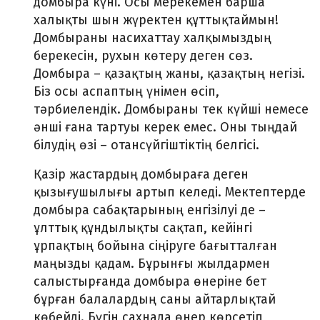
домбыра күні. Осы мерекемен барша
халықты шын жүректен құттықтаймын!
Домбыраны насихаттау халқымыздың
берекесін, рухын көтеру деген сөз.
Домбыра – қазақтың жаны, қазақтың негізі.
Біз осы аспаптың үнімен өсіп,
тәрбиелендік. Домбыраны тек күйші немесе
әнші ғана тартуы керек емес. Оны тыңдай
білудің өзі – отансүйгіштіктің белгісі.
Қазір жастардың домбыраға деген
қызығушылығы артып келеді. Мектептерде
домбыра сабақтарының енгізілуі де –
ұлттық құндылықты сақтап, кейінгі
ұрпақтың бойына сіңіруге бағытталған
маңызды қадам. Бұрынғы жылдармен
салыстырғанда домбыра өнеріне бет
бұрған балалардың саны айтарлықтай
көбейді. Бүгін сахнада өнер көрсетіп