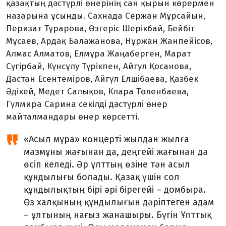
қазақтың дәстүрлі өнерінің сан қырын көрермен
назарына ұсынды. Сахнада Сержан Мұрсайын,
Перизат Тұрарова, Өзгеріс Шерікбай, Бейбіт
Мұсаев, Ардақ Балажанова, Нұржан Жанпейісов,
Алмас Алматов, Елмұра Жаңаберген, Марат
Сүгірбай, Күнсұлу Түрікпен, Айгүл Қосанова,
Дастан Есентеміров, Айгүл Елшібаева, Қазбек
Әдікей, Медет Салықов, Клара Төленбаева,
Гүлмира Сарина секілді дәстүрлі өнер
майталмандары өнер көрсетті.
«Асыл мұра» концерті жылдан жылға
мазмұны жағынан да, деңгейі жағынан да
өсіп келеді. Әр ұлттың өзіне тән асыл
құндылығы болады. Қазақ үшін сол
құндылықтың бірі әрі бірегейі – домбыра.
Өз халқының құндылығын дәріптеген адам
– ұлтының нағыз жанашыры. Бүгін Ұлттық