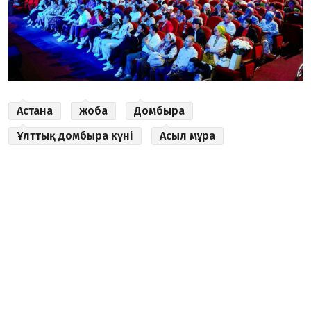
Астана
жоба
Домбыра
Ұлттық домбыра күні
Асыл мұра