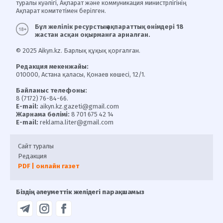
туралы куәлігі, Ақпарат және коммуникация министрлігінің
Ақпарат комитетімен берілген.
Бұл желілік ресурстың ақпараттық өнімдері 18
жастан асқан оқырманға арналған.
© 2025 Aikyn.kz. Барлық құқық қорғалған.
Редакция мекенжайы:
010000, Астана қаласы, Қонаев көшесі, 12/1.
Байланыс телефоны:
8 (7172) 76-84-66.
E-mail:
aikyn.kz.gazeti@gmail.com
Жарнама бөлімі:
8 701 675 42 14
E-mail:
reklama.liter@gmail.com
Сайт туралы
Редакция
PDF | онлайн газет
Біздің әлеуметтік желідегі парақшамыз