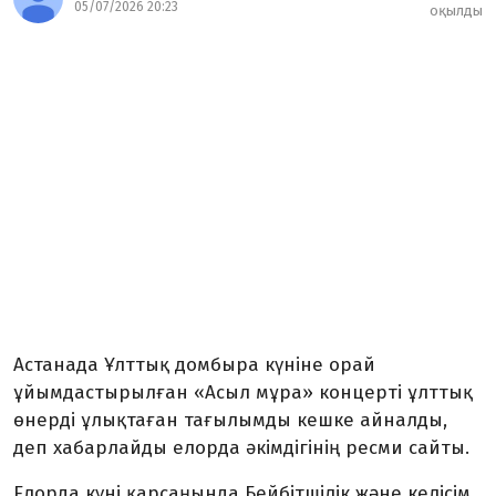
05/07/2026 20:23
оқылды
Астанада Ұлттық домбыра күніне орай
ұйымдастырылған «Асыл мұра» концерті ұлттық
өнерді ұлықтаған тағылымды кешке айналды,
деп хабарлайды елорда әкімдігінің ресми сайты.
Елорда күні қарсаңында Бейбітшілік және келісім