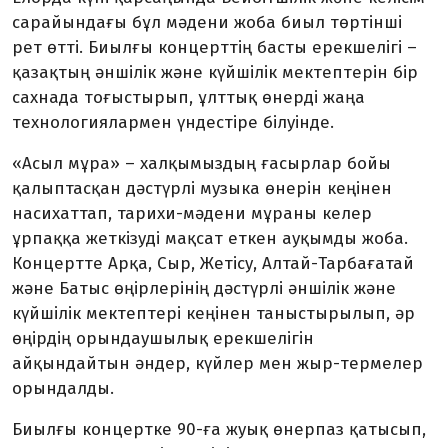
сарайындағы бұл мәдени жоба биыл төртінші
рет өтті. Биылғы концерттің басты ерекшелігі –
қазақтың әншілік және күйшілік мектептерін бір
сахнада тоғыстырып, ұлттық өнерді жаңа
технологиялармен үндестіре білуінде.
«Асыл мұра» – халқымыздың ғасырлар бойы
қалыптасқан дәстүрлі музыка өнерін кеңінен
насихаттап, тарихи-мәдени мұраны келер
ұрпаққа жеткізуді мақсат еткен ауқымды жоба.
Концертте Арқа, Сыр, Жетісу, Алтай-Тарбағатай
және Батыс өңірлерінің дәстүрлі әншілік және
күйшілік мектептері кеңінен таныстырылып, әр
өңірдің орындаушылық ерекшелігін
айқындайтын әндер, күйлер мен жыр-термелер
орындалды.
Биылғы концертке 90-ға жуық өнерпаз қатысып,