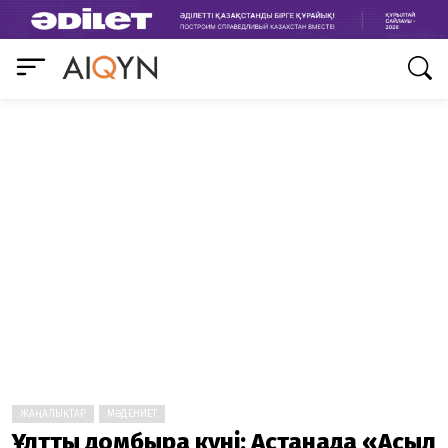
ЖАҢАЛЫҚТАР
МӘДЕНИЕТ
Ұлттық домбыра күні: Астанада «Асыл