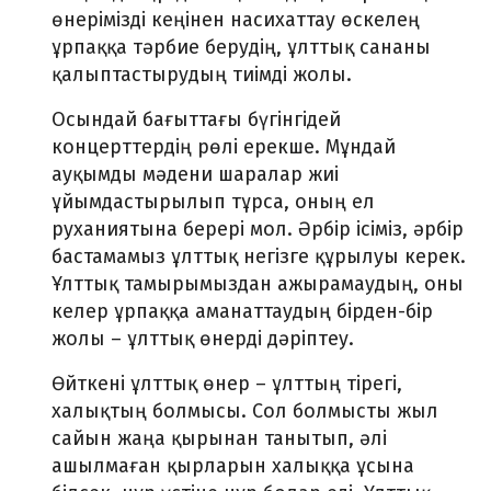
өнерімізді кеңінен насихаттау өскелең
ұрпаққа тәрбие берудің, ұлттық сананы
қалыптастырудың тиімді жолы.
Осындай бағыттағы бүгінгідей
концерттердің рөлі ерекше. Мұндай
ауқымды мәдени шаралар жиі
ұйымдастырылып тұрса, оның ел
руханиятына берері мол. Әрбір ісіміз, әрбір
бастамамыз ұлттық негізге құрылуы керек.
Ұлттық тамырымыздан ажырамаудың, оны
келер ұрпаққа аманаттаудың бірден-бір
жолы – ұлттық өнерді дәріптеу.
Өйткені ұлттық өнер – ұлттың тірегі,
халықтың болмысы. Сол болмысты жыл
сайын жаңа қырынан танытып, әлі
ашылмаған қырларын халыққа ұсына