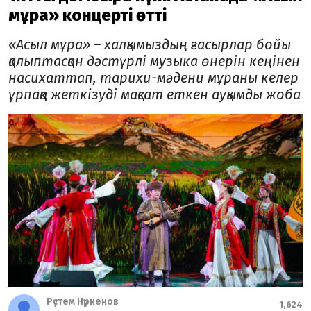
мұра» концерті өтті
«Асыл мұра» – халқымыздың ғасырлар бойы
қалыптасқан дәстүрлі музыка өнерін кеңінен
насихаттап, тарихи-мәдени мұраны келер
ұрпаққа жеткізуді мақсат еткен ауқымды жоба
Рүстем Нүркенов
1,624