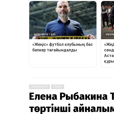
ЖАҢАЛЫҚТАР
САЯСАТ
Елена Рыбакина 
төртінші айналы