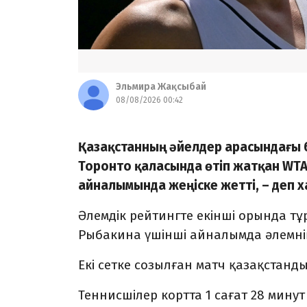
Эльмира Жақсыбай
08/08/2026 00:42
Қазақстанның әйелдер арасындағы 
Торонто қаласында өтіп жатқан WTA
айналымында жеңіске жетті, – деп
Әлемдік рейтингте екінші орында тұ
Рыбакина үшінші айналымда әлемнің
Екі сетке созылған матч қазақстандық
Теннисшілер кортта 1 сағат 28 минут 