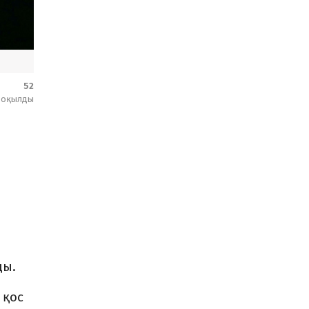
52
оқылды
ды.
 қос