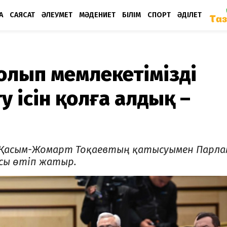
А
САЯСАТ
ӘЛЕУМЕТ
МӘДЕНИЕТ
БІЛІМ
СПОРТ
ӘДІЛЕТ
болып мемлекетімізді
у ісін қолға алдық –
ы Қасым-Жомарт Тоқаевтың қатысуымен Парл
сы өтіп жатыр.