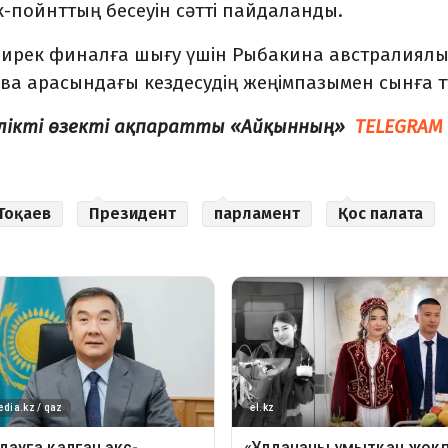
к-пойнттың бесеуін сәтті пайдаланды.
ширек финалға шығу үшін Рыбакина австралиял
 арасындағы кездесудің жеңімпазымен сынға тү
елікті өзекті ақпаратты «Айқынның»
TELEGRAM
Тоқаев
Президент
парламент
Қос палата