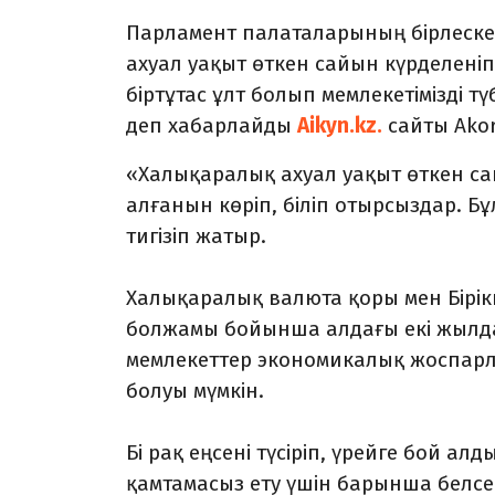
Парламент палаталарының бірлеск
ахуал уақыт өткен сайын күрделені
біртұтас ұлт болып мемлекетімізді тү
деп хабарлайды
Aikyn.kz.
сайты Akor
«Халықаралық ахуал уақыт өткен са
алғанын көріп, біліп отырсыздар. 
тигізіп жатыр.
Халықаралық валюта қоры мен Бірік
болжамы бойынша алдағы екі жылда
мемлекеттер экономикалық жоспарла
болуы мүмкін.
Бі рақ еңсені түсіріп, үрейге бой а
қамтамасыз ету үшін барынша белсе