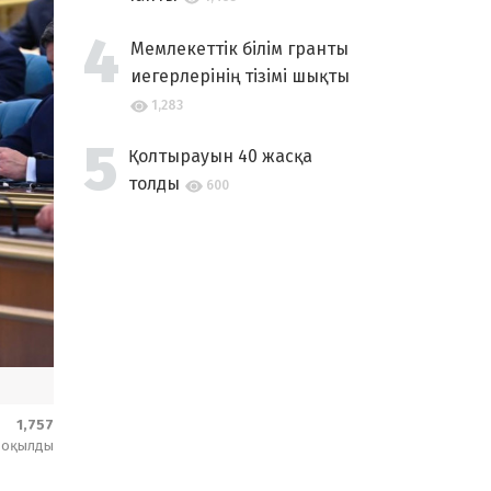
Мемлекеттік білім гранты
иегерлерінің тізімі шықты
1,283
Қолтырауын 40 жасқа
толды
600
1,757
оқылды