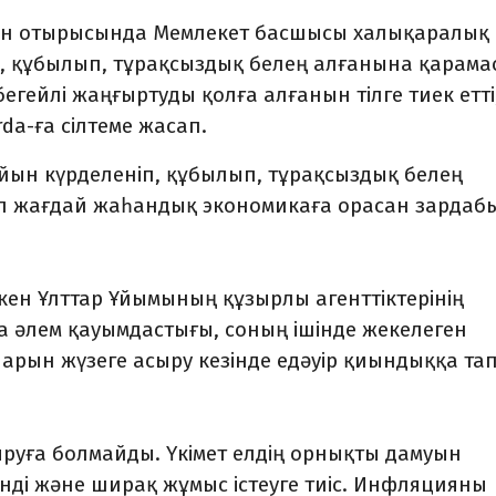
ен отырысында Мемлекет басшысы халықаралық
п, құбылып, тұрақсыздық белең алғанына қарама
бегейлі жаңғыртуды қолға алғанын тілге тиек етті
da-ға сілтеме жасап.
йын күрделеніп, құбылып, тұрақсыздық белең
Бұл жағдай жаһандық экономикаға орасан зардаб
кен Ұлттар Ұйымының құзырлы агенттіктерінің
 әлем қауымдастығы, соның ішінде жекелеген
рын жүзеге асыру кезінде едәуір қиындыққа та
лдыруға болмайды. Үкімет елдің орнықты дамуын
нді және ширақ жұмыс істеуге тиіс. Инфляцияны