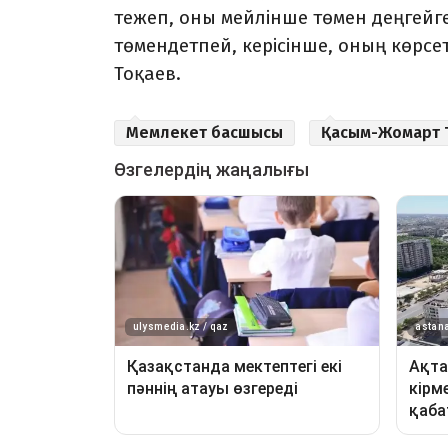
тежеп, оны мейлінше төмен деңгейг
төмендетпей, керісінше, оның көрсе
Тоқаев.
Мемлекет басшысы
Қасым-Жомарт 