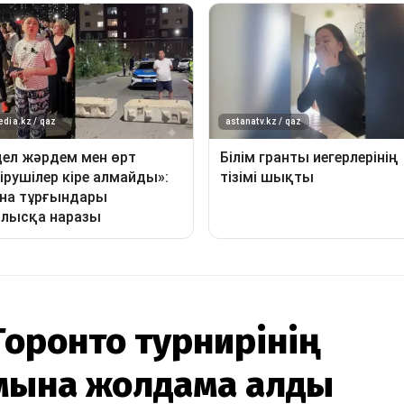
Торонто турнирінің
мына жолдама алды