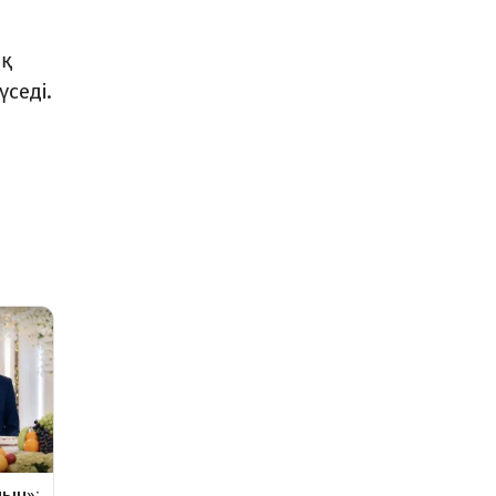
ық
седі.