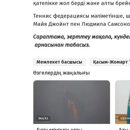
қателікке жол берді және алты брей
Теннис федерациясы мәліметінше, 
Майя Джойнт пен Людмила Самсонова
Сараптама, зерттеу мақала, күнд
арнасынан табасыз.
Мемлекет басшысы
Қасым-Жомарт 