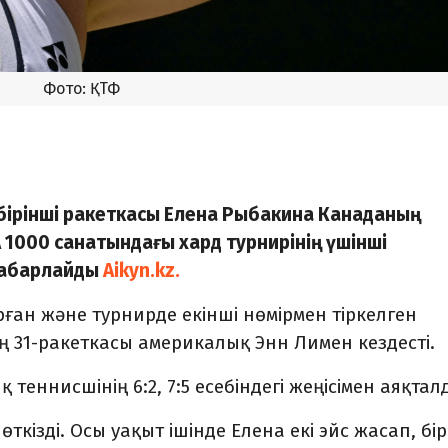
Фото: ҚТФ
бірінші ракеткасы Елена Рыбакина Канаданың
 1000 санатындағы хард турнирінің үшінші
 хабарлайды
Aikyn.kz.
рған және турнирде екінші нөмірмен тіркелген
 31-ракеткасы америкалық Энн Лимен кездесті.
 теннисшінің 6:2, 7:5 есебіндегі жеңісімен аяқтал
өткізді. Осы уақыт ішінде Елена екі эйс жасап, бір