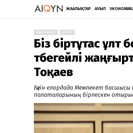
ЖАҢАЛЫҚТАР
АУЫЛ
ЭКОНОМИК
ЖАҢАЛЫҚТАР
САЯСАТ
Біз біртұтас ұлт 
түбегейлі жаңғырт
Тоқаев
Бүгін елордада Мемлекет басшыс
палаталарының бірлескен отыры