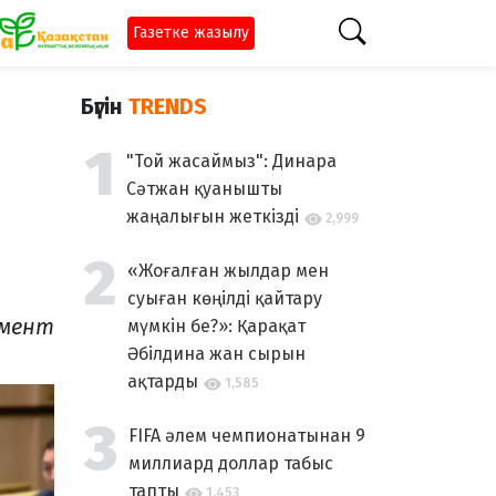
Газетке жазылу
Бүгін
TRENDS
"Той жасаймыз": Динара
Сәтжан қуанышты
жаңалығын жеткізді
2,999
«Жоғалған жылдар мен
суыған көңілді қайтару
амент
мүмкін бе?»: Қарақат
Әбілдина жан сырын
ақтарды
1,585
FIFA әлем чемпионатынан 9
миллиард доллар табыс
тапты
1,453