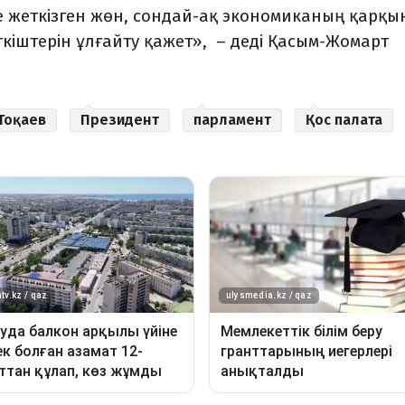
е жеткізген жөн, сондай-ақ экономиканың қарқ
ткіштерін ұлғайту қажет», – деді Қасым-Жомарт
Тоқаев
Президент
парламент
Қос палата