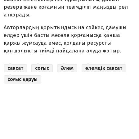
резерв және қоғамның төзімділігі маңызды рөл
атқарады.
Авторлардың қорытындысына сәйкес, дамушы
елдер үшін басты мәселе қорғанысқа қанша
қаржы жұмсауда емес, қолдағы ресурсты
қаншалықты тиімді пайдалана алуда жатыр.
саясат
соғыс
Әлем
әлемдік саясат
соғыс қаруы