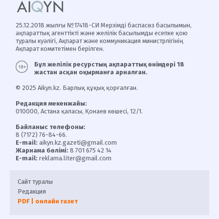
25.12.2018 жылғы №17418-СИ Мерзімді баспасөз басылымын,
ақпараттық агенттікті және желілік басылымды есепке қою
туралы куәлігі, Ақпарат және коммуникация министрлігінің
Ақпарат комитетімен берілген.
Бұл желілік ресурстың ақпараттық өнімдері 18
жастан асқан оқырманға арналған.
© 2025 Aikyn.kz. Барлық құқық қорғалған.
Редакция мекенжайы:
010000, Астана қаласы, Қонаев көшесі, 12/1.
Байланыс телефоны:
8 (7172) 76-84-66.
E-mail:
aikyn.kz.gazeti@gmail.com
Жарнама бөлімі:
8 701 675 42 14
E-mail:
reklama.liter@gmail.com
Сайт туралы
Редакция
PDF | онлайн газет