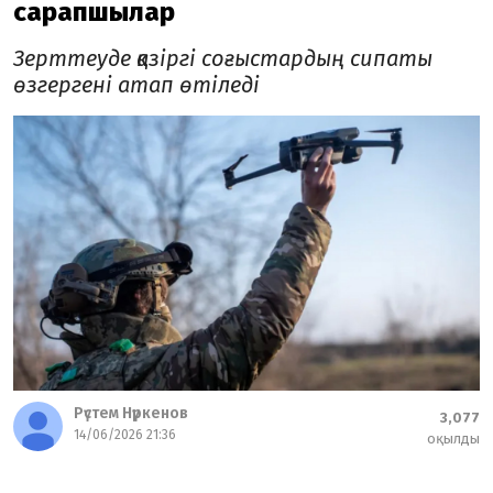
сарапшылар
Зерттеуде қазіргі соғыстардың сипаты
өзгергені атап өтіледі
Рүстем Нүркенов
3,077
14/06/2026 21:36
оқылды