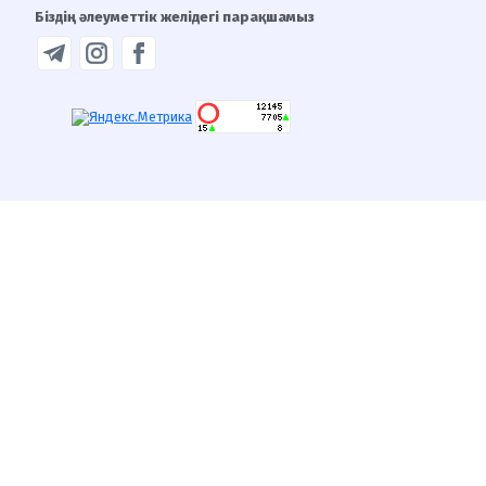
Біздің әлеуметтік желідегі парақшамыз