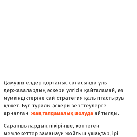
Дамушы елдер қорғаныс саласында ұлы
державалардың әскери үлгісін қайталамай, өз
мүмкіндіктеріне сай стратегия қалыптастыруы
қажет. Бұл туралы әскери зерттеулерге
арналған
жаңа талдамалық шолуда
айтылды.
Сарапшылардың пікірінше, көптеген
мемлекеттер заманауи жойғыш ұшақтар, ірі