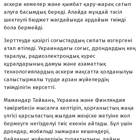
әскери кемелер және қымбат қару-жарақ сатып
алуға басымдық береді. Алайда мұндай тәсіл
шектеулі бюджет жағдайында әрдайым тиімді
бола бермейді.
Зерттеуде қазіргі соғыстардың сипаты өзгергені
атап өтіледі. Украинадағы соғыс, дрондардың кең
таралуы, радиоэлектрондық күрес
құралдарының дамуы және азаматтық
технологиялардың әскери мақсатта қолданылуы
салыстырмалы түрде арзан жүйелердің
тиімділігін көрсетті.
Мамандар Тайвань, Украина және Финляндия
тәжірибесін мысалға келтіріп, қорғаныстың жаңа
үлгісі қарсыластың жылдам жеңіске жетуіне жол
бермеуге негізделуі тиіс екенін айтады. Бұл үшін
дрондар, мобильді зымыран кешендері,
байланыс жүйелерінің тұрақтылығы, дайын