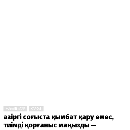
ЖАҢАЛЫҚТАР
САЯСАТ
Қазіргі соғыста қымбат қару емес,
тиімді қорғаныс маңызды —