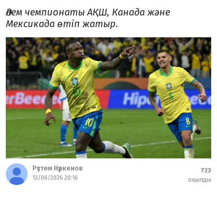
Әлем чемпионаты АҚШ, Канада және
Мексикада өтіп жатыр.
Рүстем Нүркенов
723
13/06/2026 20:16
оқылды