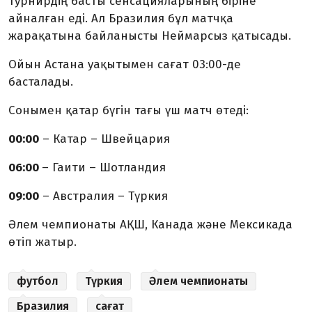
турнирдің басты сенсацияларының біріне
айналған еді. Ал Бразилия бұл матчқа
жарақатына байланысты Неймарсыз қатысады.
Ойын Астана уақытымен сағат 03:00-де
басталады.
Сонымен қатар бүгін тағы үш матч өтеді:
00:00
– Катар – Швейцария
06:00
– Гаити – Шотландия
09:00
– Австралия – Түркия
Әлем чемпионаты АҚШ, Канада және Мексикада
өтіп жатыр.
футбол
Түркия
Әлем чемпионаты
Бразилия
сағат