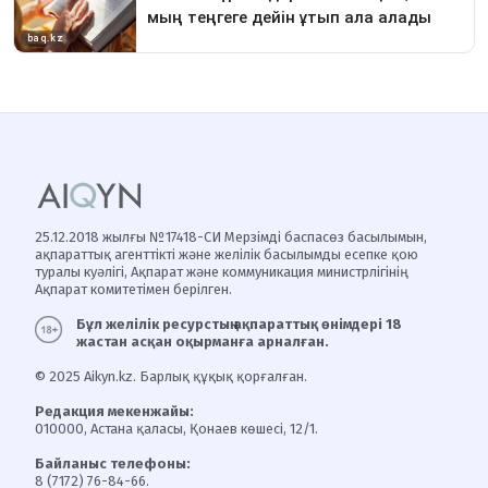
25.12.2018 жылғы №17418-СИ Мерзімді баспасөз басылымын,
ақпараттық агенттікті және желілік басылымды есепке қою
туралы куәлігі, Ақпарат және коммуникация министрлігінің
Ақпарат комитетімен берілген.
Бұл желілік ресурстың ақпараттық өнімдері 18
жастан асқан оқырманға арналған.
© 2025 Aikyn.kz. Барлық құқық қорғалған.
Редакция мекенжайы:
010000, Астана қаласы, Қонаев көшесі, 12/1.
Байланыс телефоны:
8 (7172) 76-84-66.