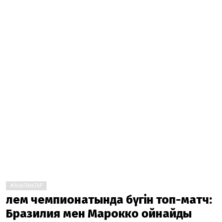
ЖАҢАЛЫҚТАР
Әлем чемпионатында бүгін топ-матч:
Бразилия мен Марокко ойнайды