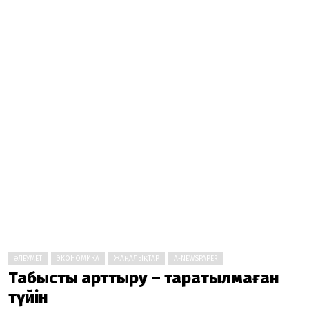
ӘЛЕУМЕТ
ЭКОНОМИКА
ЖАҢАЛЫҚТАР
A-NEWSPAPER
Табысты арттыру – тарқатылмаған
түйін