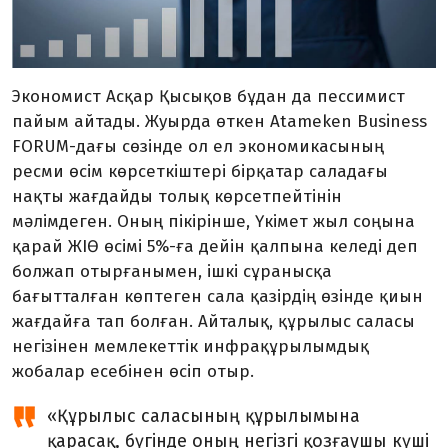
Экономист Асқар Қысықов бұдан да пессимист
пайым айта­ды. Жуырда өткен Atameken Business
FORUM-дағы сөзінде ол ел экономикасының
ресми өсім көр­сеткіштері бірқатар саладағы
нақты жағдайды толық көрсетпей­тінін
мәлімдеген. Оның пікірінше, Үкімет жыл соңына
қарай ЖІӨ өсімі 5%-ға дейін қалпына келеді деп
болжап отырғанымен, ішкі сұранысқа
бағытталған көптеген сала қазірдің өзінде қиын
жағ­дайға тап болған. Айталық, құры­лыс саласы
негізінен мемлекеттік инфрақұрылымдық
жобалар есебінен өсіп отыр.
«Құрылыс саласының құры­лымына
қарасақ, бүгінде оның негізгі қозғаушы күші