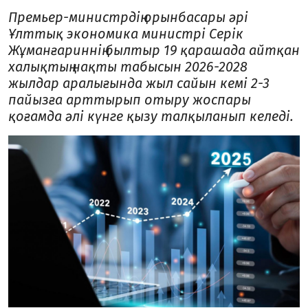
Премьер-министрдің орынбасары әрі
Ұлттық экономика министрі Серік
Жұманғариннің былтыр 19 қарашада айтқан
халықтың нақты табысын 2026-2028
жылдар аралығында жыл сайын кемі 2-3
пайызға арттырып отыру жоспары
қоғамда әлі күнге қызу талқыланып келеді.