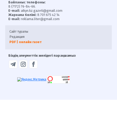
Байланыс телефоны:
8 (7172) 76-84-66.
E-mail:
aikyn.kz.gazeti@gmail.com
Жарнама бөлімі:
8 701 675 42 14
E-mail:
reklama.liter@gmail.com
Сайт туралы
Редакция
PDF | онлайн газет
Біздің әлеуметтік желідегі парақшамыз