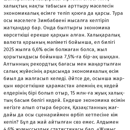
халықтың нақты табысын арттыру мәселесін
экономикалық өсімге теліп қоюға да қарсы. Тура
осы мәселеге Зимбабвені мысалға келтіріп
жатқандар бар. Онда был­тырғы экономика
көрсеткіші ерекше қарқын алған. Халықара­лық
валюта қорының мәліметі бойынша, ел билігі
2025 жылға 6,6% өсім болжаған болса, жыл
қорытындысы бойынша 7,5%-ға бір-ақ шыққан.
Алтынның рек­орд­тық бағасы мен жаңартылған
салық жүйесінің арқасында эко­номикалық өсім
биыл да жалғас­ып келеді. Әйтсе де, осынша жар­
қын көрсеткішке қарамастан әлемнің ең кедей
елдерінің бірі болып отыр, 15 млн-ға жуық ха­лық­
тың басым бөлігі кедей. Енде­ше экономика өсімін
негізге алып отыра берсек, Қазақстанның жағ­
дайы да осы сценариймен өрбіп кетпесіне кім
кепіл? Бұл да жай айтылған сөз емес. Алдымен
4,6% жұмыссыздық статистикасы бар. «Жұмыс