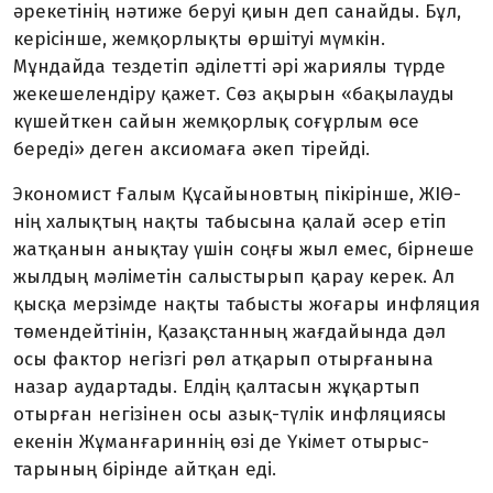
әрекеті­нің нәтиже беруі қиын деп сана­й­­ды. Бұл,
керісінше, жем­қор­лықты өршітуі мүмкін.
Мұндайда тездетіп әділетті әрі жариялы түрде
жекешелендіру қажет. Сөз ақырын «бақылауды
күшейткен сайын жемқорлық соғұрлым өсе
береді» деген аксиомаға әкеп тірейді.
Экономист Ғалым Құсай­ынов­тың пікірінше, ЖІӨ-
нің халықтың нақты табы­сына қалай әсер етіп
жатқанын анықтау үшін соңғы жыл емес, бірнеше
жылдың мәліметін сал­ыс­тырып қарау керек. Ал
қысқа мерзімде нақты табысты жоғары инфляция
төм­ендейтінін, Қазақ­станның жағ­дайында дәл
осы фактор негізгі рөл атқарып отыр­ғанына
назар аудартады. Елдің қалтасын жұқар­тып
отырған негізінен осы азық-түлік инфля­циясы
екенін Жұман­ғариннің өзі де Үкімет отыр­ыс­
тарының бірінде айтқан еді.