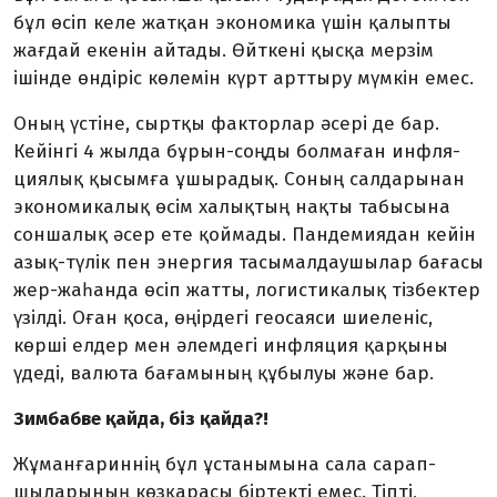
бұл өсіп келе жат­қан экономика үшін қалыпты
жағдай екенін айтады. Өйткені қысқа мерзім
ішінде өндіріс көле­мін күрт арттыру мүмкін емес.
Оның үстіне, сыртқы фак­тор­­лар әсері де бар.
Кей­інгі 4 жылда бұрын-соңды болма­ған инфля­
циялық қысымға ұшыра­дық. Сон­ың салдарынан
эко­номи­ка­лық өсім халықтың нақты табы­сына
соншалық әсер ете қоймады. Пандемиядан кейін
азық-түлік пен энергия тасымал­даушылар бағасы
жер-жаһанда өсіп жатты, логистикалық тіз­бектер
үзілді. Оған қоса, өңірдегі геосаяси шие­леніс,
көрші елдер мен әлемдегі инфляция қарқыны
үдеді, валюта бағамының құбылуы және бар.
Зимбабве қайда, біз қайда?!
Жұманғариннің бұл ұстаны­мына сала сарап­
шыларының көзқарасы біртекті емес. Тіпті,