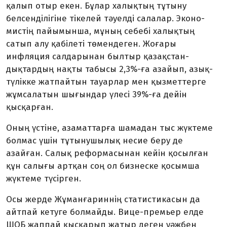
қалып отыр екен. Бұлар ха­лық­тың тұтыну
белсенділігіне тікелей тәуелді салалар. Эконо­
мистің пайым­ынша, мұның себебі халықтың
сатып алу қабілеті тө­мен­деген. Жоғары
инфляция сал­дарынан былтыр қазақ­стан­
дықтардың нақты табысы 2,3%-ға азайып, азық-
түлікке жатпайтын тауарлар мен қызметтерге
жұмса­латын шығындар үлесі 39%-ға дейін
қысқарған.
Оның үстіне, азаматтарға шама­­дан тыс жүктеме
болмас үшін тұтынушылық несие беру де
азайған. Салық реформасынан кейін қосылған
құн салығы арт­қан соң ол бизнеске қосымша
жүктеме түсірген.
Осы жерде Жұманғариннің ста­тистикасын да
айтпай кетуге болмайды. Вице-премьер елде
ШОБ жаппай қысқарып жатыр деген уәжбен