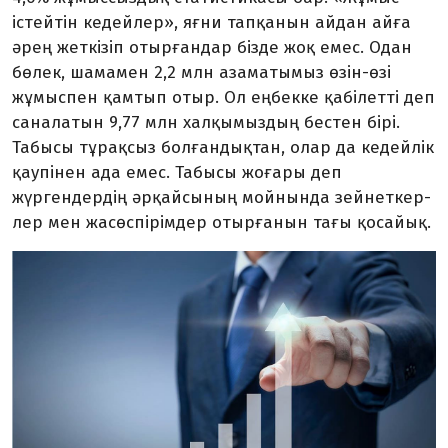
істейтін кедейлер», яғни тапқанын айдан айға
әрең жеткізіп отырғандар бізде жоқ емес. Одан
бөлек, шамамен 2,2 млн азаматымыз өзін-өзі
жұмыс­пен қамтып отыр. Ол еңбекке қабілетті деп
саналатын 9,77 млн халқымыздың бестен бірі.
Табысы тұрақсыз болғандықтан, олар да кедейлік
қаупінен ада емес. Табы­сы жоғары деп
жүргендердің әр­қай­сының мойнында зейнеткер­
лер мен жасөспірімдер отырғанын тағы қосайық.