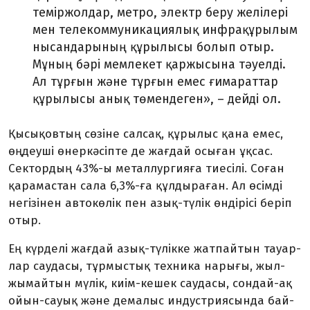
темір­жол­дар, метро, электр беру желілері
мен телекоммуникациялық ин­фра­құрылым
нысандарының құрылысы болып отыр.
Мұның бәрі мемлекет қаржысына тәуелді.
Ал тұрғын және тұрғын емес ғи­мараттар
құрылысы анық төмен­деген», – дейді ол.
Қысықовтың сөзіне салсақ, құрылыс қана емес,
өңдеуші өн­ер­­к­әсіпте де жағдай осыған ұқсас.
Сектордың 43%-ы метал­лургияға тиесілі. Соған
қара­мас­тан сала 6,3%-ға құлдыраған. Ал өсімді
негізінен автокөлік пен азық-түлік өндірісі беріп
отыр.
Ең күрделі жағдай азық-түлік­ке жатпайтын тауар­
лар саудасы, тұрмыстық техника нарығы, жыл­
жымайтын мүлік, киім-кешек саудасы, сондай-ақ
ойын-сауық және демалыс индустриясында бай­