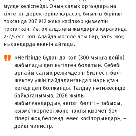
мүлде келіспейді. Оның салық органдарына
сілтеген деректеріне қарасақ, биылғы бірінші
тоқсанда 207 912 жеке кәсіпкер қызметін
тоқтатқан. Иә, ол алдыңғы жылдарға қарағанда
2-2,5 есе көп. Алайда мәселе аты бар, заты жоқ
нысандарда екенін айтады.
«Негізінде бұдан да көп (300 мың­ға дейін)
жабылады деп күтілген болатын. Себебі
арнайы салық режимдерін бизнесті бөл­
шектеу үшін пайдаланғандар нарықтан
кетеді деп болжанды. Талдау нәтижесінде
байқа­ғаны­мыз, 2026 жылы
жабылғандардың негізгі бөлігі – табысы,
қызмет­керлері және нақты қызмет бел­
гілері жоқ белсенді емес кәсіпор­ындар», –
дейді министр.