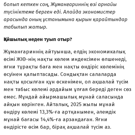
болып кеткен соң, Жұманғариннің өзі арнайы
түсініктеме берген еді. Алайда экономистер
арасында оның ұстанымына қырын қарайтындар
табылып жатыр.
Қайшылық неден туып отыр?
Жұманғариннің айтуын­ша, елдің экономикалық
өсімі ЖІӨ-нің нақты көлем ин­дексі­мен өлше­­неді,
яғни тұрақты баға мен нақты өндіріс көлемінің
өсуінен қалыптасады. Сондықтан сала­лар­да
нақты қосылған құн өскені­мен, ол ақшалай түсім
мен табыс көлемі әрдайым ұлғая береді деген сөз
емес. Мұндай айырмашылық мұнай саласында
айқын көрінген. Айталық, 2025 жылы мұнай
өндіру көлемі 13,3%-ға артқанымен, әлем­дік
мұнай бағасы 14,4%-ға арзандаған. Яғни
өндірісте өсім бар, бірақ ақшалай түсім аз.