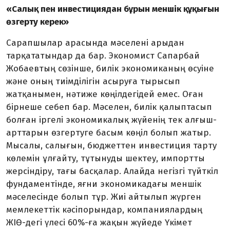
«Салық пен инвестициядан бұрын меншік құқығын
өзгерту керек»
Сарапшылар арасында мәсе­лені арыдан
тарқататындар да бар. Экономист Сапарбай
Жобаевтың сөзінше, билік экономиканың өсуіне
және оның тиімділігін асыруға тырысып
жатқанымен, нәтиже көңілдегідей емес. Оған
бірнеше себеп бар. Мәселен, билік қалыптасып
болған іргелі экономикалық жүйенің тек ал­ғыш­
арттарын өзгертуге басым көңіл болып жатыр.
Мысалы, салығын, бюджеттен инвестиция тарту
көлемін ұлғайту, тұтынуды шектеу, импортты
жерсіндіру, тағы басқалар. Алайда негізгі түйткіл
фундаментінде, яғни эко­номикадағы меншік
мәселесінде болып тұр. Жиі айтылып жүрген
мемлекеттік кәсіпорындар, ком­паниялардың
ЖІӨ-дегі үлесі 60%-ға жақын жүйеде Үкімет