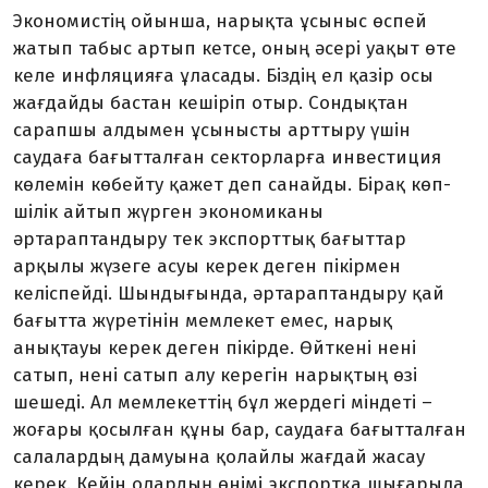
Экономистің ойынша, нарық­та ұсыныс өспей
жатып табыс артып кетсе, оның әсері уақыт өте
келе инфляцияға ұласады. Біздің ел қазір осы
жағдайды бастан кешіріп отыр. Сондықтан
сарап­шы алдымен ұсынысты арттыру үшін
саудаға бағытталған сек­тор­ларға инвестиция
көлемін көбей­ту қажет деп санайды. Бірақ көп­
шілік айтып жүрген экономиканы
әртараптандыру тек экспорттық бағыттар
арқылы жүзеге асуы керек деген пікірмен
келіспейді. Шындығында, әртараптандыру қай
бағытта жүретінін мемлекет емес, нарық
анықтауы керек деген пікірде. Өйткені нені
сатып, нені са­тып алу керегін нарықтың өзі
шешеді. Ал мемлекеттің бұл жердегі міндеті –
жоғары қосыл­ған құны бар, саудаға бағытталған
салалардың дамуына қолайлы жағдай жасау
керек. Кейін олар­дың өнімі экспортқа шығарыла