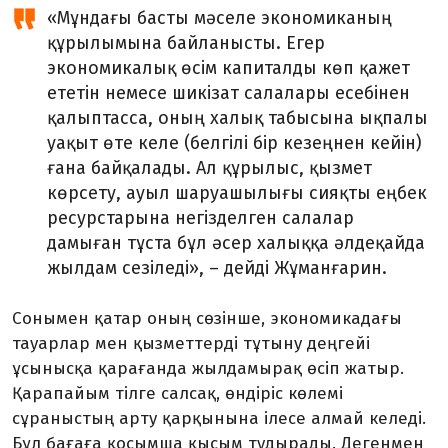
«Мұндағы басты мәселе эко­номиканың
құрылымына байлан­ысты. Егер
экономикалық өсім капиталды көп қажет
ететін неме­се шикізат салалары есебінен
қал­ыптасса, оның халық табысы­на ықпалы
уақыт өте келе (белгілі бір кезеңнен кейін)
ғана байқала­ды. Ал құрылыс, қызмет
көрсету, ауыл шаруашылығы сияқты еңбек
ресурстарына негізделген салалар
дамыған тұста бұл әсер халыққа әлдеқайда
жылдам сезіледі», – дейді Жұманғарин.
Сонымен қатар оның сөзінше, экономикадағы
тауарлар мен қыз­меттерді тұтыну деңгейі
ұсынысқа қарағанда жылдамырақ өсіп жа­тыр.
Қарапайым тілге салсақ, өнд­і­ріс көлемі
сұраныстың арту қарқынына ілесе алмай келеді.
Бұл бағаға қосымша қысым туды­рады. Дегенмен