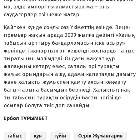
ма, әлде импортты алмастыра ма – оны
саудагерлер өзі шеше жатар.
Қайткен күнде соңғы сөз Үкі­меттің өзінде. Вице-
премьер жақын арада 2029 жылға дейінгі «Халық
табысын арттыру бағдар­ламасын іске асыру»
жөніндегі жаңартылған кешенді жоспарды таныс­
тыратынын мәлімдеді. Он­дағы мақсат құр
жалақыны көтеру емес, сапалы әрі тұрақты
жұмыс орындарын ашу, адами капиталды дамыту
және халықты жұмыспен қамту аясын кеңейту
бағыттарына басымдық беріледі. Халықтың нақ­
ты табысын тұрақты өсірудің басты негізі де
осылар болуға тиіс деп санайды.
Ербол ТҰРЫМБЕТ
табыс
құн
түйін
Серік Жұманғарин