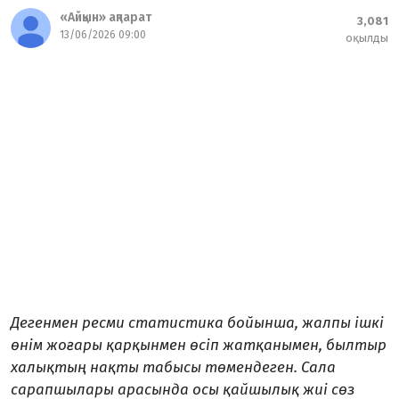
«Айқын» ақпарат
3,081
13/06/2026 09:00
оқылды
Дегенмен ресми статистика бойынша, жалпы ішкі
өнім жоғары қарқынмен өсіп жатқанымен, былтыр
халықтың нақты табысы төмендеген. Сала
сарапшылары арасында осы қайшылық жиі сөз