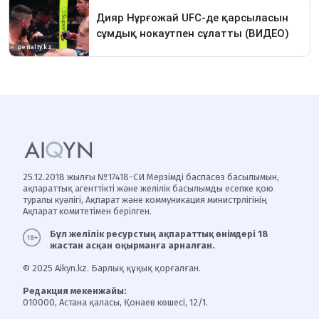
25.12.2018 жылғы №17418-СИ Мерзімді баспасөз басылымын,
ақпараттық агенттікті және желілік басылымды есепке қою
туралы куәлігі, Ақпарат және коммуникация министрлігінің
Ақпарат комитетімен берілген.
Бұл желілік ресурстың ақпараттық өнімдері 18
жастан асқан оқырманға арналған.
© 2025 Aikyn.kz. Барлық құқық қорғалған.
Редакция мекенжайы:
010000, Астана қаласы, Қонаев көшесі, 12/1.