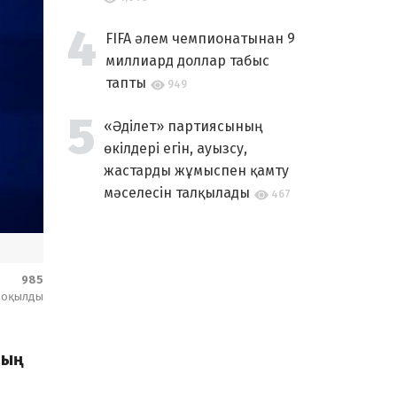
FIFA әлем чемпионатынан 9
миллиард доллар табыс
тапты
949
«Әділет» партиясының
өкілдері егін, ауызсу,
жастарды жұмыспен қамту
мәселесін талқылады
467
985
оқылды
ның