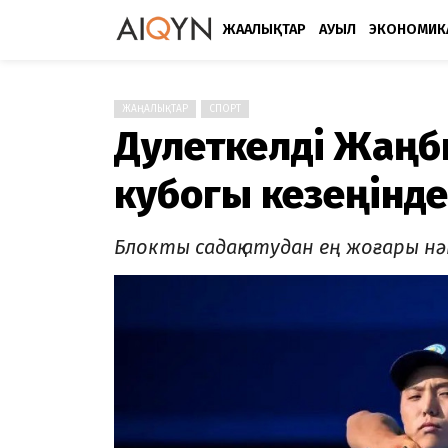
ЖАҢАЛЫҚТАР
АУЫЛ
ЭКОНОМИК
ЖАҢАЛЫҚТАР
СПОРТ
Дәулеткелді Жаңб
кубогы кезеңінд
Блокты садақ атудан ең жоғары н