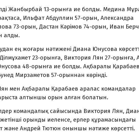
лді Жанбырбай 13-орынға ие болды. Медина Мұр
ақтаса, Ильфат Абдуллин 57-орын, Александра
ва 73-орын, Дастан Кәрімов 74-орын, Иван Берч
н алды.
тудан ең жоғары нәтижені Диана Юнусова көрсетт
Ділмұхамет 23-орынға, Виктория Лян 27-орынға, 
нусова 48-орынға ие болды. Ақбаралы Қарабаев
унед Мирзаметов 57-орыннан көрінді.
я Лян мен Ақбаралы Қарабаев аралас командалар
арыста алтыншы орын алған болатын.
елдер командалық сайысында Виктория Лян, Диа
жетінші орынды иеленсе, ерлер құрамасындағы
т және Андрей Тютюн оныншы нәтиже көрсетті.