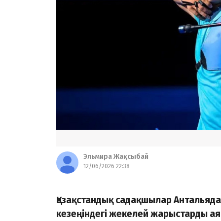
Эльмира Жақсыбай
12/06/2026 22:38
Қазақстандық садақшылар Антальяда
кезеңіндегі жекелей жарыстарды ая