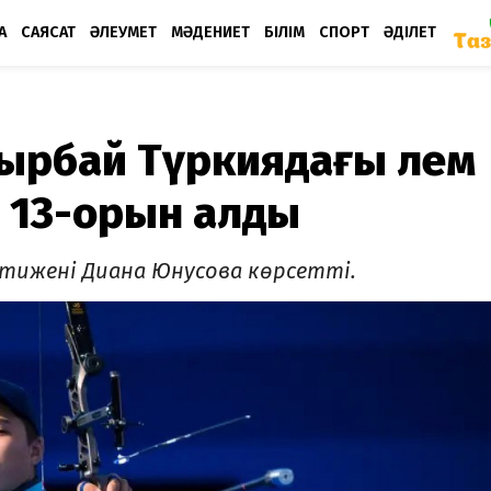
А
САЯСАТ
ӘЛЕУМЕТ
МӘДЕНИЕТ
БІЛІМ
СПОРТ
ӘДІЛЕТ
ырбай Түркиядағы әлем
е 13-орын алды
әтижені Диана Юнусова көрсетті.