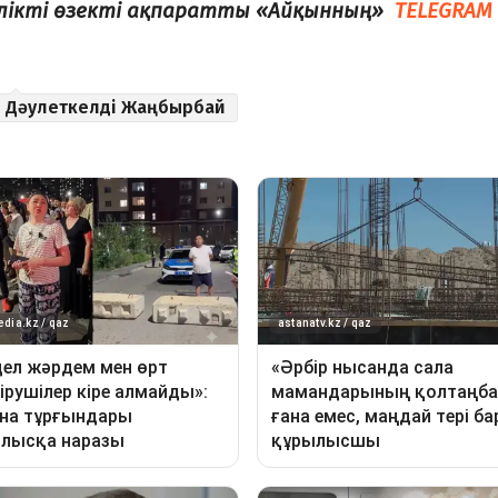
елікті өзекті ақпаратты «Айқынның»
TELEGRAM
Дәулеткелді Жаңбырбай