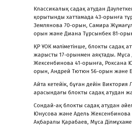
Классикалық садақ атудан Дәулетке
қорытынды хаттамада 43-орынға тұр
Землянова 70-орын, Самира Жұмағұло
орын және Диана Тұрсынбек 81-оры
ҚР ҰОК мәліметінше, блокты садақ а
жарысты 17-орынмен аяқтады. Мұса 
Жексенбинова 41-орынға, Роксана Ю
орын, Андрей Тютюн 56-орын және Б
Айта кетейік, бұған дейін Виктори
арасындағы блокты садақ атудан ж
Сондай-ақ блокты садақ атудан әй
Юнусова және Адель Жексенбинова 
Ақбаралы Қарабаев, Мұса Ділмұхаме