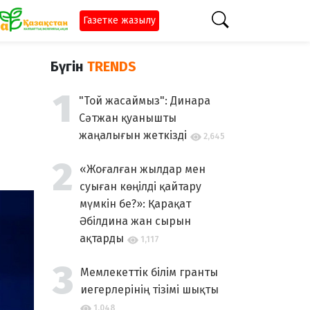
Газетке жазылу
Бүгін
TRENDS
"Той жасаймыз": Динара
Сәтжан қуанышты
жаңалығын жеткізді
2,645
«Жоғалған жылдар мен
суыған көңілді қайтару
мүмкін бе?»: Қарақат
Әбілдина жан сырын
ақтарды
1,117
Мемлекеттік білім гранты
иегерлерінің тізімі шықты
1,048