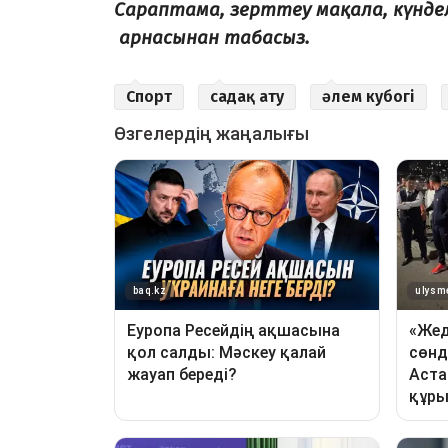
Сараптама, зерттеу мақала, күнд
арнасынан табасыз.
Спорт
садақ ату
әлем кубогі