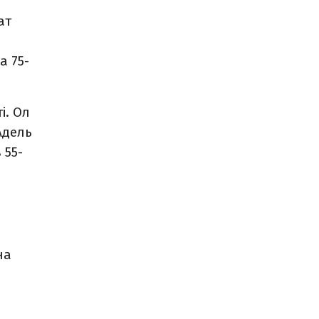
ат
а 75-
і. Ол
Адель
 55-
на