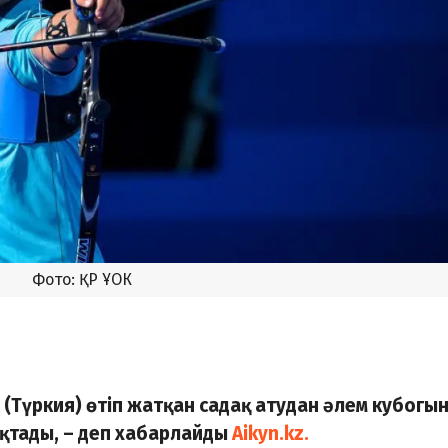
Фото: ҚР ҰОК
 (Түркия) өтіп жатқан садақ атудан әлем кубогы
қтады, – деп хабарлайды
Aikyn.kz.