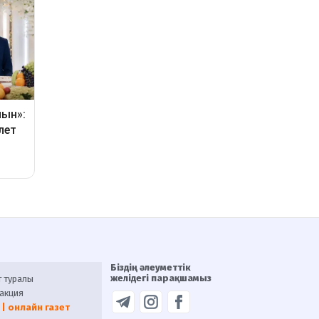
Біздің әлеуметтік
желідегі парақшамыз
т туралы
акция
 | онлайн газет