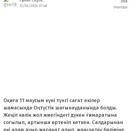
Гүлназ Серік
399
12/06/2026 07:48
оқылды
Оқиға 11 маусым күні түнгі сағат екілер
шамасында Оңтүстік шағынауданында болды.
Жеңіл көлік жол жиегіндегі дүкен ғимаратына
соғылып, артынша өртеніп кеткен. Салдарынан
екі адам ауыр жарақат алып, жансақтау бөліміне