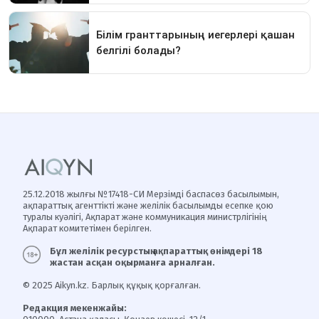
25.12.2018 жылғы №17418-СИ Мерзімді баспасөз басылымын,
ақпараттық агенттікті және желілік басылымды есепке қою
туралы куәлігі, Ақпарат және коммуникация министрлігінің
Ақпарат комитетімен берілген.
Бұл желілік ресурстың ақпараттық өнімдері 18
жастан асқан оқырманға арналған.
© 2025 Aikyn.kz. Барлық құқық қорғалған.
Редакция мекенжайы: