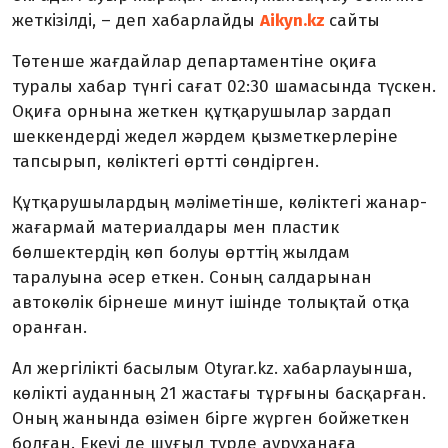
жеткізілді, – деп хабарлайды
Aikyn.kz
сайты
Төтенше жағдайлар департаментіне оқиға
туралы хабар түнгі сағат 02:30 шамасында түскен.
Оқиға орнына жеткен құтқарушылар зардап
шеккендерді жедел жәрдем қызметкерлеріне
тапсырып, көліктегі өртті сөндірген.
Құтқарушылардың мәліметінше, көліктегі жанар-
жағармай материалдары мен пластик
бөлшектердің көп болуы өрттің жылдам
таралуына әсер еткен. Соның салдарынан
автокөлік бірнеше минут ішінде толықтай отқа
оранған.
Ал жергілікті басылым Otyrar.kz. хабарлауынша,
көлікті ауданның 21 жастағы тұрғыны басқарған.
Оның жанында өзімен бірге жүрген бойжеткен
болған. Екеуі де шұғыл түрде ауруханаға