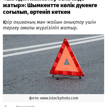
жатыр»: Шымкентте көлік дүкенге
соғылып, өртеніп кеткен
Қазір оқиғаның мән-жайын анықтау үшін
тергеу амалы жүргізіліп жатыр.
фото: www.istockphoto.com