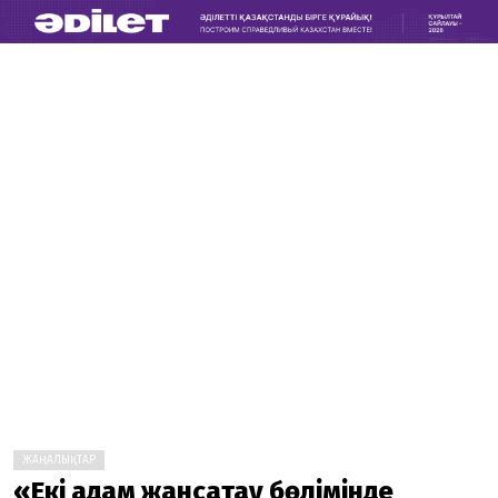
ЖАҢАЛЫҚТАР
«Екі адам жансақтау бөлімінде