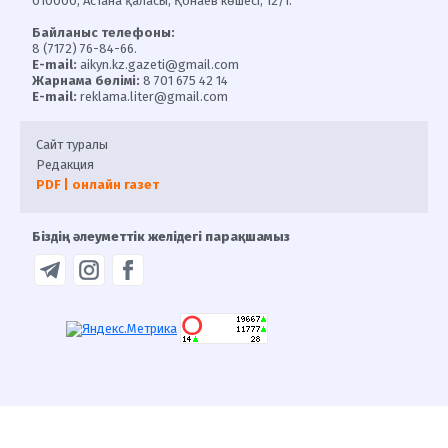
010000, Астана қаласы, Қонаев көшесі, 12/1.
Байланыс телефоны:
8 (7172) 76-84-66.
E-mail:
aikyn.kz.gazeti@gmail.com
Жарнама бөлімі:
8 701 675 42 14
E-mail:
reklama.liter@gmail.com
Сайт туралы
Редакция
PDF | онлайн газет
Біздің әлеуметтік желідегі парақшамыз