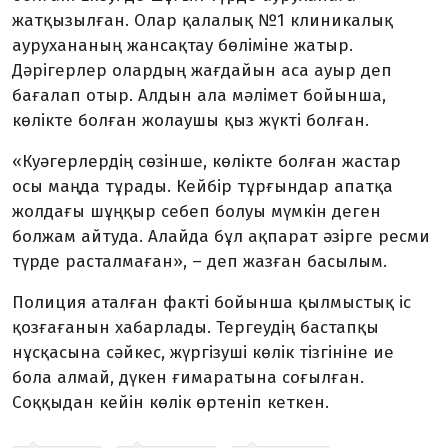
жатқызылған. Олар қалалық №1 клиникалық
аурухананың жансақтау бөліміне жатыр.
Дәрігерлер олардың жағдайын аса ауыр деп
бағалап отыр. Алдын ала мәлімет бойынша,
көлікте болған жолаушы қыз жүкті болған.
«Куәгерлердің сөзінше, көлікте болған жастар
осы маңда тұрады. Кейбір тұрғындар апатқа
жолдағы шұңқыр себеп болуы мүмкін деген
болжам айтуда. Алайда бұл ақпарат әзірге ресми
түрде расталмаған»,
–
деп жазған басылым.
Полиция аталған факті бойынша қылмыстық іс
қозғағанын хабарлады. Тергеудің бастапқы
нұсқасына сәйкес, жүргізуші көлік тізгініне ие
бола алмай, дүкен ғимаратына соғылған.
Соққыдан кейін көлік өртеніп кеткен.