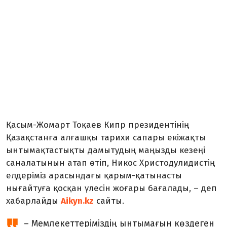
Қасым-Жомарт Тоқаев Кипр президентінің
Қазақстанға алғашқы тарихи сапары екіжақты
ынтымақтастықты дамытудың маңызды кезеңі
саналатынын атап өтіп, Никос Христодулидистің
елдеріміз арасындағы қарым-қатынасты
нығайтуға қосқан үлесін жоғары бағалады, – деп
хабарлайды
Aikyn.kz
сайты.
– Мемлекеттеріміздің ынтымағын көздеген