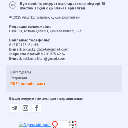
Бұл желілік ресурстың ақпараттық өнімдері 18
жастан асқан оқырманға арналған.
© 2025 Aikyn.kz. Барлық құқық қорғалған.
Редакция мекенжайы:
010000, Астана қаласы, Қонаев көшесі, 12/1.
Байланыс телефоны:
8 (7172) 76-84-66.
E-mail:
aikyn.kz.gazeti@gmail.com
Жарнама бөлімі:
8 701 675 42 14
E-mail:
reklama.liter@gmail.com
Сайт туралы
Редакция
PDF | онлайн газет
Біздің әлеуметтік желідегі парақшамыз