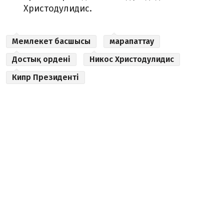
Христодулидис.
Мемлекет басшысы
марапаттау
Достық ордені
Никос Христодулидис
Кипр Президенті