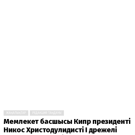
ЖАҢАЛЫҚТАР
РЕДАКЦИЯ ТАҢДАУЫ
Мемлекет басшысы Кипр президенті
Никос Христодулидисті І дәрежелі