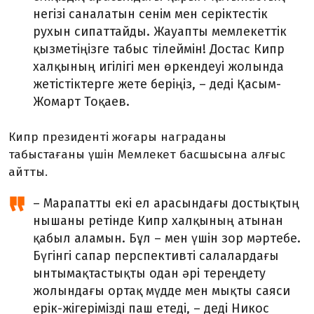
негізі саналатын сенім мен серіктестік
рухын сипаттайды. Жауапты мемлекеттік
қызметіңізге табыс тілеймін! Достас Кипр
халқының игілігі мен өркендеуі жолында
жетістіктерге жете беріңіз, – деді Қасым-
Жомарт Тоқаев.
Кипр президенті жоғары награданы
табыстағаны үшін Мемлекет басшысына алғыс
айтты.
– Марапатты екі ел арасындағы достықтың
нышаны ретінде Кипр халқының атынан
қабыл аламын. Бұл – мен үшін зор мәртебе.
Бүгінгі сапар перспективті салалардағы
ынтымақтастықты одан әрі тереңдету
жолындағы ортақ мүдде мен мықты саяси
ерік-жігерімізді паш етеді, – деді Никос