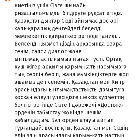
ниетіңіз үшін Сізге шынайы
ризашылығымды білдіруге рұқсат етіңіз.
Қазақстандықтар Сізді айнымас дос әрі
халықаралық деңгейдегі беделді
мемлекеттік қайраткер ретінде таниды.
Белсенді қызметіңіздің арқасында өзара
сенім, саяси диалог және
ынтымақтастығымыз нығая түсті. Ортақ
күш-жігер арқылы қарым-қатынасымызға
тың серпін беріп, жаңа мүмкіндіктерге жол
ашамыз деп сенемін. Қазақстан мен Кипр
арасындағы ынтымақтастықты дамытуға
қосқан елеулі үлесіңізге шексіз құрметтің
белгісі ретінде Сізге І дәрежелі «Достық»
орденін табыстау жөнінде шешім
қабылдадым. Бұл орден атауы айтып
тұрғандай, достықты, Қазақстан мен Сіздің
еліңіздің арасындағы қарым-қатынастың