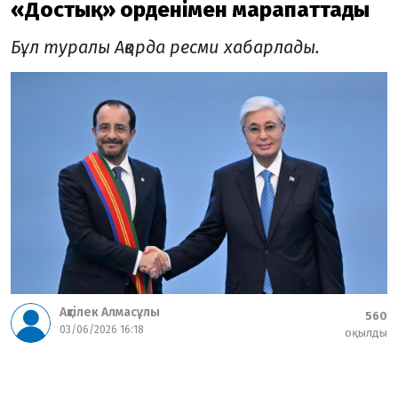
«Достық» орденімен марапаттады
Бұл туралы Ақорда ресми хабарлады.
Ақтілек Алмасұлы
560
03/06/2026 16:18
оқылды