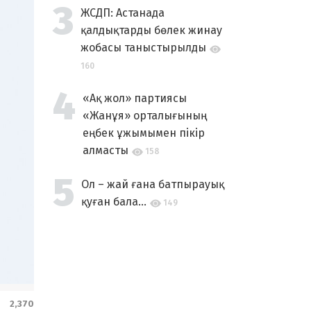
ЖСДП: Астанада
қалдықтарды бөлек жинау
жобасы таныстырылды
160
«Ақ жол» партиясы
«Жанұя» орталығының
еңбек ұжымымен пікір
алмасты
158
Ол – жай ғана батпырауық
қуған бала...
149
2,370