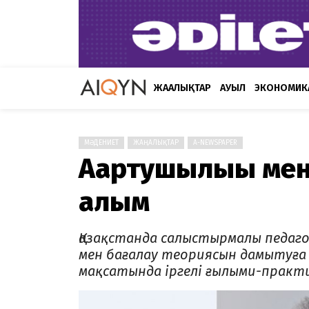
ЖАҢАЛЫҚТАР
АУЫЛ
ЭКОНОМИК
МӘДЕНИЕТ
ЖАҢАЛЫҚТАР
A-NEWSPAPER
Ағартушылығы мен
ғалым
Қазақстанда салыстырмалы педаго
мен бағалау теориясын дамытуға м
мақсатында іргелі ғылыми-практ