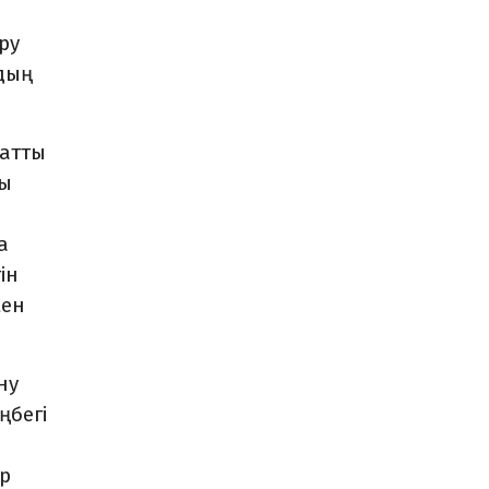
н
ру
удың
 атты
сы
а
ін
мен
ну
ңбегі
р