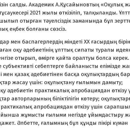
ізін салды. Академик А.Құсайынов­тың «Оқулық ж
ұсаукесері 2021 жылы өткізіліп, талқыланды. Ұлт
шылып отырған тәуелсіз­дік заманында бұл зертт
ық еңбек болғаны сөзсіз.
дар мен баспагерлердің міндеті ХХ ғасырдың бірі
аған оқу әдебиетінің ұлттық сипаты туралы иде
гізе отырып, өмірге қайта оралтуы болса керек.
 субъективті себептерге байланысты елімізде ж
ілі мен қазақ әдебиетінен басқа оқулықтардың ба
қтар жасау үшін: оқулықтану ғылымын дамыту;
оқу әдебиетін практикалық апробациядан өткізу 
тар авторларының біліктілігін көтеру; оқулықтар
 практикалық апробациядан өткізу үшін сарапшы
ойынша жұмысты ғылыми негізде ұйымдастыру ж
ет. Әлбетте, ғалымның бұл құнды пікірі күмән