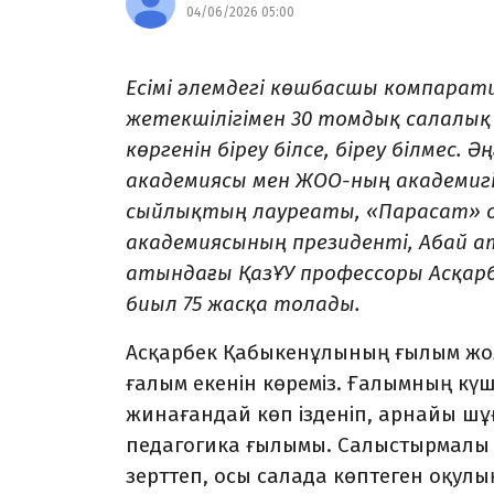
04/06/2026 05:00
Есімі әлемдегі көшбасшы компара
жетекшілігімен 30 томдық салалы
көргенін біреу білсе, біреу білмес.
академиясы мен ЖОО-ның академиг
сыйлықтың лауреаты, «Парасат» ор
академиясының президенті, Абай 
атындағы ҚазҰУ профессоры Асқарб
биыл 75 жасқа толады.
Асқарбек Қабыкенұлының ғылым жолы
ғалым екенін көреміз. Ғалымның күш
жинағандай көп ізденіп, арнайы ш
педагогика ғылымы. Салыстырмалы 
зерттеп, осы салада көптеген оқул