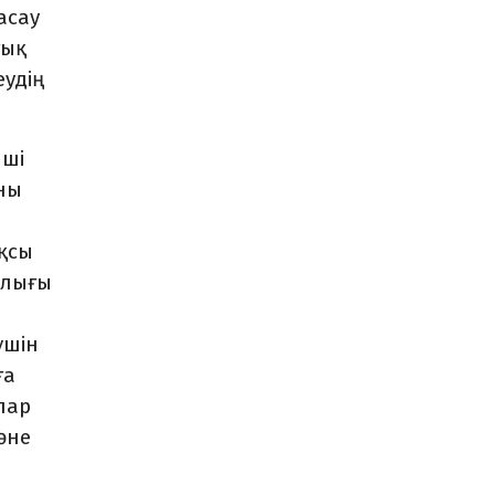
асау
тық
еудің
нші
яны
ақсы
рлығы
үшін
ға
лар
әне