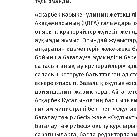
тудырмайды.
Асқарбек Қабыкенұлының жетекшілі
Академиясының (ҚПҒА) ғалымдары о
отырып, критерийлер жүйесін жетілді
ауқымды жұмыс. Осындай жұмыстард
ат­қаратын қызметтерін жеке-жеке б
бойынша бағалауға мүмкіндігін бере
сапасын анықтау критерийлері» әдіс
сапасын көтеруге бағытталған әдіст
ескере отырып, базалық оқулық әзі
дайындалып, жарық көрді. Айта кетет
Асқарбек Құсайынов­тың басшылығы
ғылым министрлігі бекіткен «Оқулық
бағалау тә­жіри­бесі» және «Оқулы
бағалау тәжірибесі» оқыту курстар
сарапшыларға, баспа редакторлары м