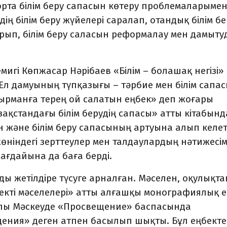
 орта білім беру сапасын көтеру проблемаларыме
ң білім беру жүйелері саралап, отандық білім бе
ырып, білім беру саласын реформалау мен дамыт
гі Көпжасар Нәрібаев «Білім – болашақ негізі»
Ел дамуының түпқазығы – тәрбие мен білім сапа
қырманға терең ой салатын еңбек» деп жоғары
зақстандағы білім берудің сапасы» атты кітабынд
ін және білім беру сапасының артуына алып келет
өніндегі зерттеулер мен талдаулардың нәтижесі
жағдайына да баға берді.
ы жетілдіре түсуге арналған. Мәселен, оқу­лық­та
кті мәселелері» атты алғашқы моногра­фиялық е
ылы Мәскеуде «Просвещение» баспасында
дения» деген атпен басылып шықты. Бұл еңбекте