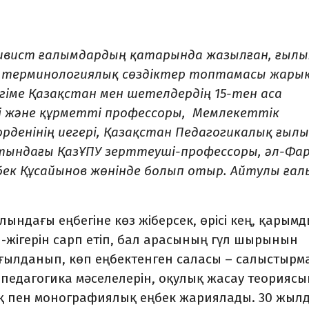
тивист ғалымдардың қатарында жазылған, ғыл
қ терминологиялық сөздіктер топтамасы жары
 Әңгіме Қазақстан мен шетелдердің 15-тен аса
і және құрметті профессоры, Мемлекеттік
денінің иегері, Қазақстан Педагогикалық ғыл
атындағы ҚазҰПУ зерттеуші-профессоры, әл-Фа
ек Құсайынов жөнінде болып отыр. Айтулы ға
ндағы еңбегіне көз жіберсек, өрісі кең, қарым
-жігерін сарп етіп, бал арасының гүл шырынын
ұғылданып, көп еңбектенген саласы – салыстырм
педагогика мәселелерін, оқулық жасау теориясы
ық пен монографиялық еңбек жариялады. 30 жыл