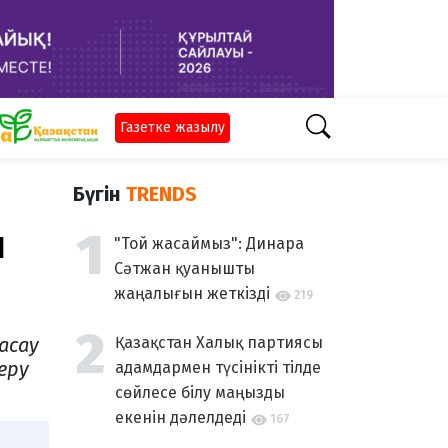
Газетке жазылу
Бүгін
TRENDS
н
"Той жасаймыз": Динара
Сәтжан қуанышты
жаңалығын жеткізді
219
асау
Қазақстан Халық партиясы
еру
адамдармен түсінікті тілде
сөйлесе білу маңызды
екенін дәлелдеді
167