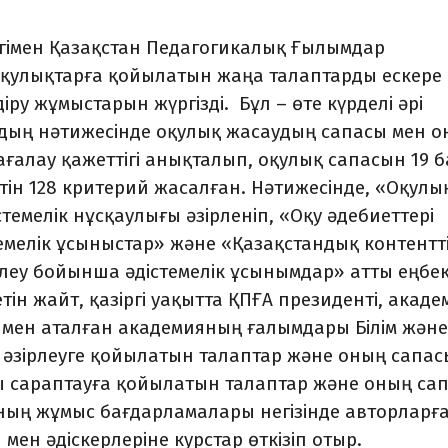
­гімен Қазақстан Педагогикалық Ғылымдар
қу­лықтарға қойылатын жаңа талаптарды ескере
ру жұмыстарын жүргізді. Бұл – өте күрделі әрі
ың нәтижесінде оқулық жасаудың сапасы мен о
ағалау қажеттігі анықталып, оқулық сапасын 19 
тін 128 критерий жасалған. Нәтижесінде, «Оқулы
темелік нұсқаулығы әзірленіп, «Оқу әдебиеттері
емелік ұсыныстар» және «Қазақстандық контентт
рлеу бойынша әдістемелік ұсынымдар» атты еңбе
ін жайт, қазіргі уақытта ҚПҒА пре­зиденті, акаде
мен аталған академияның ғалымдары Білім және
 әзірлеуге қойылатын талап­тар және оның сапа
қты сараптауға қойылатын талаптар және оның са
ының жұмыс бағдарламалары негізінде авторларға
ен әдіскерлеріне курстар өткізіп отыр.