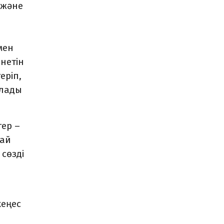
 және
мен
нетін
еріп,
олады
тер –
пай
 сөзді
кеңес