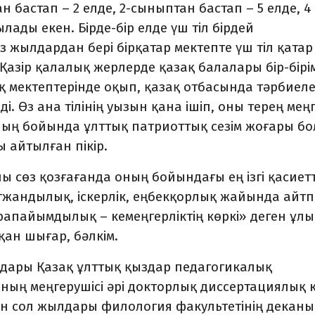
ан бастап – 2 елде, 2-сыныптан бастап – 5 елде, 4
ады екен. Бірде-бір ел­де үш тіл бірдей
з жылдардан бері бірқатар ме­к­тепте үш тіл қатар
 Қазір қалалық жерлерде қазақ балалары бір-бірі
ақ мектептерінде оқып, қазақ отбасында тәрбиеле
і. Өз ана тілінің уызын қана ішіп, оны терең меңг
аның бойында ұлттық патриоттық сезім жоғары б
ы айтылған пікір.
 сөз қозғағанда оның бойындағы ең ізгі қа­сиет
лтжандылық, іскерлік, еңбекқорлық жайында айт
апайымдылық – кемең­гер­ліктің көркі» деген ұлы
қан шығар, бәлкім.
­дары Қазақ ұлттық қыздар педагогикалық
ның меңгерушісі әрі докторлық диссертациялық 
ен сол жылдары филология факультетінің деканы