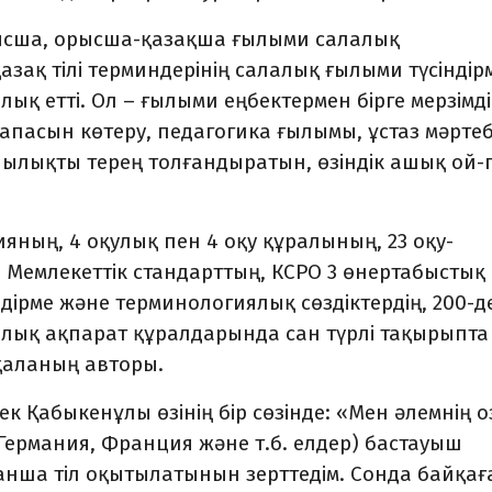
ыс­ша, орысша-қазақша ғылыми салалық
зақ тілі терминдерінің салалық ғылыми түсін­дір
ық етті. Ол – ғылыми еңбектермен бірге мерзімді
сапасын көтеру, педагогика ғылымы, ұстаз мәртеб
лықты терең толғандыратын, өзіндік ашық ой-п
яның, 4 оқулық пен 4 оқу құралының, 23 оқу-
8 Мемлекеттік стандарттың, КСРО 3 өнер­та­быстық
індірме және терминологиялық сөздік­тердің, 200-д
лық ақпарат құралдарында сан түрлі тақырыпта
қаланың авторы.
к Қабыкенұлы өзінің бір сөзінде: «Мен әлем­нің 
, Германия, Франция және т.б. елдер) бастауыш
анша тіл оқытылатынын зерттедім. Сонда байқағ