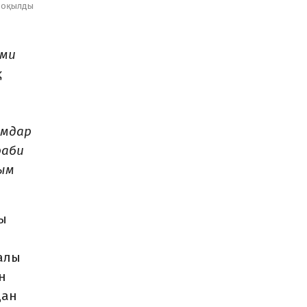
оқылды
ыми
қ
ымдар
раби
лым
ды
алы
н
дан