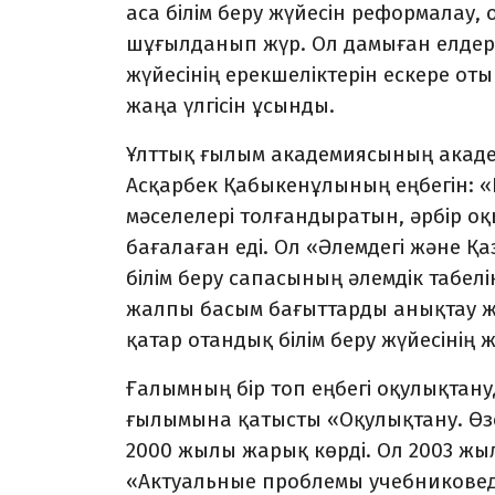
аса білім беру жүйесін реформалау,
шұғылданып жүр. Ол дамыған елдерді
жүйесінің ерекшеліктерін ескере от
жаңа үлгісін ұсынды.
Ұлттық ғылым академиясының академи
Асқарбек Қабыкенұлының еңбегін: «
мәселелері толғандыратын, әрбір о
бағалаған еді. Ол «Әлемдегі және Қа
білім беру сапасының әлем­дік табел
жалпы басым бағыт­тарды анықтау ж
қатар отандық білім беру жүйесінің 
Ғалымның бір топ еңбегі оқулықтануд
ғылымына қатысты «Оқулықтану. Өзе
2000 жылы жарық көрді. Ол 2003 ж
«Актуальные проблемы учеб­никове