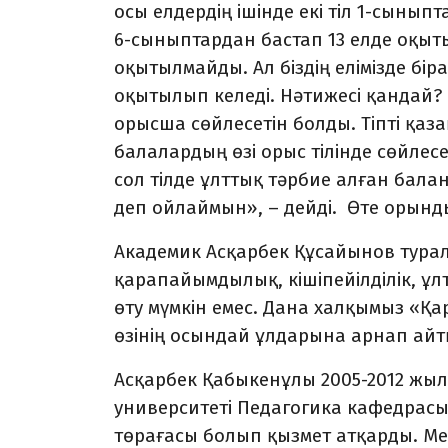
осы елдердің ішінде екі тіл 1-сыныпт
6-сыныптардан бастап 13 елде оқытыл
оқытылмайды. Ал біздің елімізде біра
оқытылып келеді. Нә­ти­жесі қандай?
орысша сөйлесетін болды. Тіпті қаз
балалардың өзі орыс тілінде сөйлесед
сол тілде ұлттық тәрбие алған бал
деп ойлаймын», – дейді. Өте орынд
Академик Асқарбек Құсайынов туралы
қарапайымдылық, кішіпейіл­ділік, ұ
өту мүмкін емес. Дана халқымыз «Қар
өзінің осындай ұлдарына арнап айт
Асқарбек Қабыкенұлы 2005-2012 жыл
университеті Педагогика кафедрасы
төрағасы болып қызмет атқарды. М