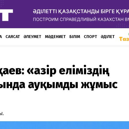
А
САЯСАТ
ӘЛЕУМЕТ
МӘДЕНИЕТ
БІЛІМ
СПОРТ
ӘДІЛЕТ
ев: «Қазір еліміздің
сында ауқымды жұмыс
ы.