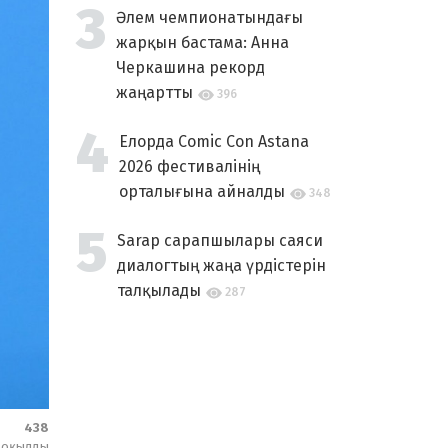
Әлем чемпионатындағы
жарқын бастама: Анна
Черкашина рекорд
жаңартты
396
Елорда Comic Con Astana
2026 фестивалінің
орталығына айналды
348
Sarap сарапшылары саяси
диалогтың жаңа үрдістерін
талқылады
287
438
оқылды