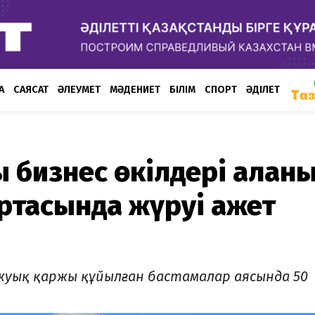
А
САЯСАТ
ӘЛЕУМЕТ
МӘДЕНИЕТ
БІЛІМ
СПОРТ
ӘДІЛЕТ
қ бизнес өкілдері қалан
тасында жүруі қажет
 жуық қаржы құйылған бастамалар аясында 50