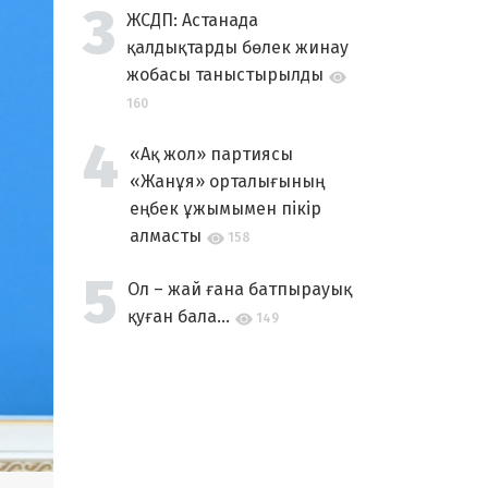
ЖСДП: Астанада
қалдықтарды бөлек жинау
жобасы таныстырылды
160
«Ақ жол» партиясы
«Жанұя» орталығының
еңбек ұжымымен пікір
алмасты
158
Ол – жай ғана батпырауық
қуған бала...
149