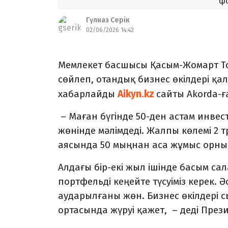
фо
Гүлназ Серік
02/06/2026 14:42
Мемлекет басшысы Қасым-Жомарт Тоқ
сөйлеп, отандық бизнес өкілдері қа
хабарлайды
Aikyn.kz
сайты Akorda-ғ
–
Маған бүгінде 50-ден астам инве
жөнінде мәлімдеді. Жалпы көлемі 2
аясында 50 мыңнан аса жұмыс орн
Алдағы бір-екі жыл ішінде басым са
портфельді кеңейте түсуіміз керек. 
аударылғаны жөн. Бизнес өкілдері
ортасында жүруі қажет,
– деді През