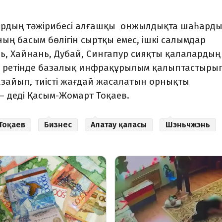
р.
лардың тәжірибесі алғашқы онжылдықта шаһард
ың басым бөлігін сыртқы емес, ішкі салымдар
ь, Хайнань, Дубай, Сингапур сияқты қалалардың
р ретінде базалық инфрақұрылым қалыптастыры
азайып, тиісті жағдай жасалатын орнықты
– деді Қасым-Жомарт Тоқаев.
Тоқаев
Бизнес
Алатау қаласы
Шэньчжэнь