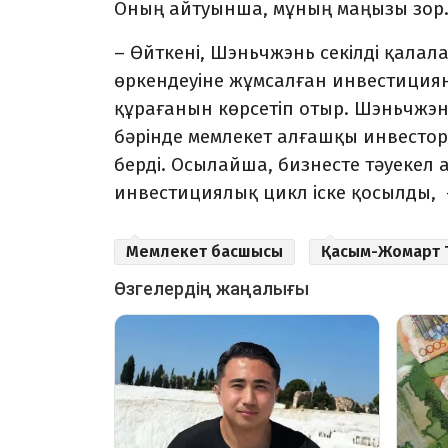
Оның айтуынша, мұның маңызы зо
–
Өйткені, Шэньчжэнь секілді қала
өркендеуіне жұмсалған инвестициян
құрағанын көрсетіп отыр. Шэньчжэн
бәрінде мемлекет алғашқы инвесто
берді. Осылайша, бизнесте тәуекел 
инвестициялық цикл іске қосылды,
Мемлекет басшысы
Қасым-Жомарт 