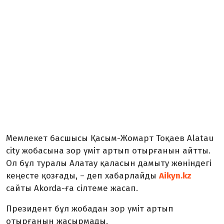
Мемлекет басшысы Қасым-Жомарт Тоқаев Alatau
city жобасына зор үміт артып отырғанын айтты.
Ол бұл туралы Алатау қаласын дамыту жөніндегі
кеңесте қозғады,
деп хабарлайды
Aikyn.kz
–
сайты Akorda-ға сілтеме жасап.
Президент бұл жобадан зор үміт артып
отырғанын жасырмады.