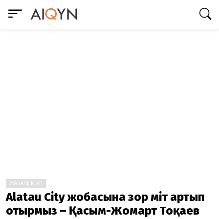
ЖАҢАЛЫҚТАР
Alatau City жобасына зор үміт артып
отырмыз – Қасым-Жомарт Тоқаев