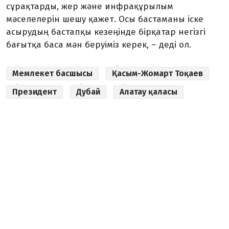
сұрақтарды, жер және инфрақұрылым
мәселелерін шешу қажет. Осы бастаманы іске
асырудың бастапқы кезеңінде бірқатар негізгі
бағытқа баса мән беруіміз керек, – деді ол.
Мемлекет басшысы
Қасым-Жомарт Тоқаев
Президент
Дубай
Алатау қаласы