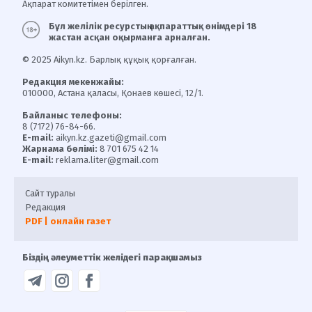
Ақпарат комитетімен берілген.
Бұл желілік ресурстың ақпараттық өнімдері 18
жастан асқан оқырманға арналған.
© 2025 Aikyn.kz. Барлық құқық қорғалған.
Редакция мекенжайы:
010000, Астана қаласы, Қонаев көшесі, 12/1.
Байланыс телефоны:
8 (7172) 76-84-66.
E-mail:
aikyn.kz.gazeti@gmail.com
Жарнама бөлімі:
8 701 675 42 14
E-mail:
reklama.liter@gmail.com
Сайт туралы
Редакция
PDF | онлайн газет
Біздің әлеуметтік желідегі парақшамыз