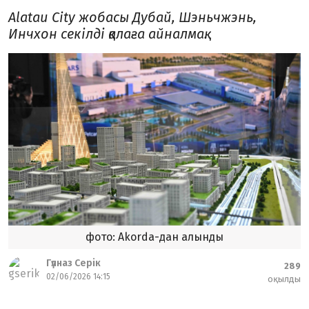
Alatau City жобасы Дубай, Шэньчжэнь,
Инчхон секілді қалаға айналмақ.
фото: Akorda-дан алынды
Гүлназ Серік
289
02/06/2026 14:15
оқылды