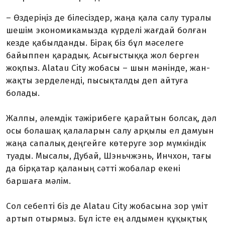
– Өздеріңіз де білесіздер, жаңа қала салу туралы
шешім экономикамызда күрделі жағдай болған
кезде қабылданды. Бірақ біз бұл мәселеге
байыппен қарадық. Асығыстыққа жол берген
жоқпыз. Alatau City жобасы – шын мәнінде, жан-
жақты зерделенді, пысықталды деп айтуға
болады.
Жалпы, әлемдік тәжірибеге қарайтын болсақ, дәл
осы болашақ қалаларын салу арқылы ел дамуын
жаңа сапалық деңгейге көтеруге зор мүмкіндік
туады. Мысалы, Дубай, Шэньчжэнь, Инчхон, тағы
да бірқатар қаланың сәтті жобалар екені
баршаға мәлім.
Сол себепті біз де Alatau City жобасына зор үміт
артып отырмыз. Бұл істе ең алдымен құқықтық