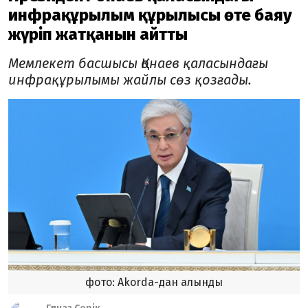
инфрақұрылым құрылысы өте баяу
жүріп жатқанын айтты
Мемлекет басшысы Қонаев қаласындағы
инфрақұрылымы жайлы сөз қозғады.
фото: Akorda-дан алынды