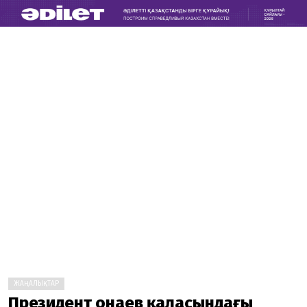
ЖАҢАЛЫҚТАР
Президент Қонаев қаласындағы