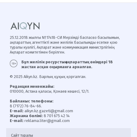
25.12.2018 жылғы №17418-СИ Мерзімді баспасөз басылымын,
ақпараттық агенттікті және желілік басылымды есепке қою
туралы куәлігі, Ақпарат және коммуникация министрлігінің
Ақпарат комитетімен берілген.
Бұл желілік ресурстың ақпараттық өнімдері 18
жастан асқан оқырманға арналған.
© 2025 Aikyn.kz. Барлық құқық қорғалған.
Редакция мекенжайы:
010000, Астана қаласы, Қонаев көшесі, 12/1.
Байланыс телефоны:
8 (7172) 76-84-66.
E-mail:
aikyn.kz.gazeti@gmail.com
Жарнама бөлімі:
8 701 675 42 14
E-mail:
reklama.liter@gmail.com
Сайт туралы