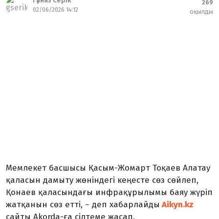
Гүлназ Серік
269
02/06/2026 14:12
оқылды
Мемлекет басшысы Қасым-Жомарт Тоқаев Алатау
қаласын дамыту жөніндегі кеңесте сөз сөйлеп,
Қонаев қаласындағы инфрақұрылымы баяу жүріп
жатқанын сөз етті,
деп хабарлайды
Aikyn.kz
–
сайты Akorda-ға сілтеме жасап.