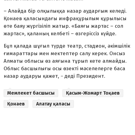
– Алайда бір олқылыққа назар аударғым келеді.
Қонаев қаласындағы инфрақұрылым құрылысы
өте баяу жүргізіліп жатыр. «Баяғы жартас – сол
жартас», қаланың келбеті – өзгеріссіз күйде.
Бұл қалада шұғыл түрде театр, стадион, әкімшілік
ғимараттары мен мектептер салу керек. Онсыз
Алматы облысы өз аяғына тұрып кете алмайды.
Облыс басшылығы осы өзекті мәселелерге баса
назар аударуы қажет,
деді Президент.
–
Мемлекет басшысы
Қасым-Жомарт Тоқаев
Қонаев
Алатау қаласы