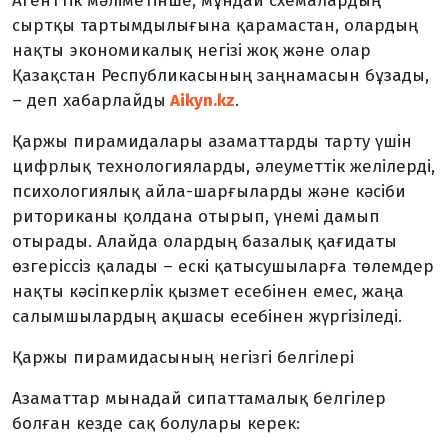
Агенттік мәліметінше, мұндай схемалардың
сыртқы тартымдылығына қарамастан, олардың
нақты экономикалық негізі жоқ және олар
Қазақстан Республикасының заңнамасын бұзады,
– деп хабарлайды
Aikyn.kz
.
Қаржы пирамидалары азаматтарды тарту үшін
цифрлық технологияларды, әлеуметтік желілерді,
психологиялық айла-шарғыларды және кәсіби
риториканы қолдана отырып, үнемі дамып
отырады. Алайда олардың базалық қағидаты
өзгеріссіз қалады – ескі қатысушыларға төлемдер
нақты кәсіпкерлік қызмет есебінен емес, жаңа
салымшылардың ақшасы есебінен жүргізіледі.
Қаржы пирамидасының негізгі белгілері
Азаматтар мынадай сипаттамалық белгілер
болған кезде сақ болулары керек: