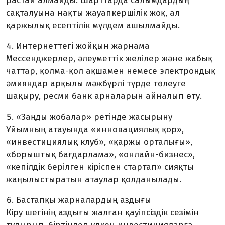
растай алмайды. Шарттарда салымдардың
сақталуына нақты жауапкершілік жоқ, ал
қаржылық есептілік мүлдем ашылмайды.
Интернеттегі жойқын жарнама
Мессенджерлер, әлеуметтік желілер және жабық
чаттар, қолма-қол ақшамен немесе электрондық
әмияндар арқылы мәжбүрлі түрде төлеуге
шақыру, ресми банк арналарын айналып өту.
«Заңды жобалар» ретінде жасырыну
Ұйымның атауында «инновациялық қор»,
«инвестициялық клуб», «қаржы орталығы»,
«борыштық бағдарлама», «онлайн-бизнес»,
«кепілдік берілген кіріспен стартап» сияқты
жаңылыстыратын атаулар қолданылады.
Бастапқы жарналардың аздығы
Кіру шегінің аздығы жалған қауіпсіздік сезімін