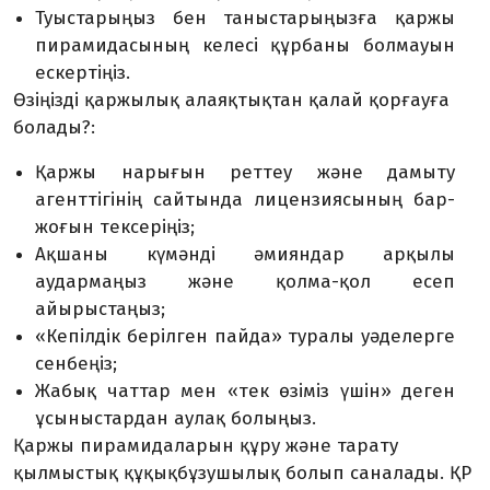
Туыстарыңыз бен таныстарыңызға қаржы
пирамидасының келесі құрбаны болмауын
ескертіңіз.
Өзіңізді қаржылық алаяқтықтан қалай қорғауға
болады?:
Қаржы нарығын реттеу және дамыту
агенттігінің сайтында лицензиясының бар-
жоғын тексеріңіз;
Ақшаны күмәнді әмияндар арқылы
аудармаңыз және қолма-қол есеп
айырыстаңыз;
«Кепілдік берілген пайда» туралы уәделерге
сенбеңіз;
Жабық чаттар мен «тек өзіміз үшін» деген
ұсыныстардан аулақ болыңыз.
Қаржы пирамидаларын құру және тарату
қылмыстық құқықбұзушылық болып саналады. ҚР