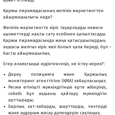
қажет етпейді.
Қаржы пирамидасының желілік маркетингтен
айырмашылығы неде?
Желілік маркетингте кіріс тауарларды немесе
қызметтерді нақты сату есебінен қалыптасады.
Қаржы пирамидасында жаңа қатысушылардың
ақшасы жалғыз кіріс көзі болып қала береді, бұл –
басты айырмашылық.
Егер алаяқтыққа күдіктенсеңіз, не істеу керек?:
Дереу полицияға және Қаржылық
мониторинг агенттігіне (ҚМА) хабарласыңыз;
Ресми өтінішті мүмкіндігінше ерте жіберіңіз,
себебі бұл ақшаны қайтару мүмкіндігін
арттырады;
Барлық хат-хабарды, шарттарды, чектерді
және аударым жасау дәлелдерін сақтаңыз;