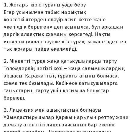
Жоғары кіріс туралы уәде беру
Егер ұсынылған табыс нарықтық
көрсеткіштерден едәуір асып кетсе және
«кепілдік берілген» деп ұсынылса, бұл әрқашан
дерлік алаяқтық схеманы көрсетеді. Нақты
инвестициялар тәуекелсіз тұрақты және әдеттен
тыс жоғары пайда әкелмейді.
Міндетті түрде жаңа қатысушыларды тарту
Төлемдердің негізгі көзі – жаңа салымшылардың
ақшасы. Қаражаттың тұрақты ағыны болмаса,
схема тез бұзылады. Көбінесе қатысушыларға
таныстарын тарту үшін қосымша бонустар
беріледі.
Лицензия мен ашықтықтың болмауы
Ұйымдастырушылар Қаржы нарығын реттеу және
дамыту агенттігі лицензиясының бар екенін