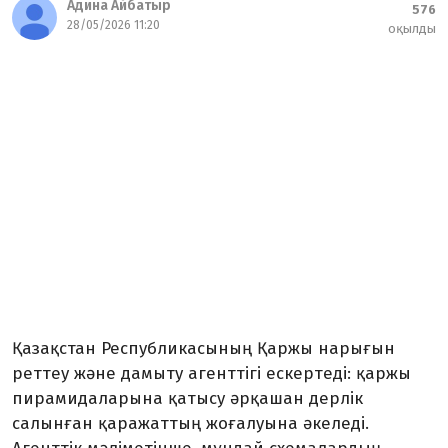
Адина Айбатыр
576
28/05/2026 11:20
оқылды
Қазақстан Республикасының Қаржы нарығын
реттеу және дамыту агенттігі ескертеді: қаржы
пирамидаларына қатысу әрқашан дерлік
салынған қаражаттың жоғалуына әкеледі.