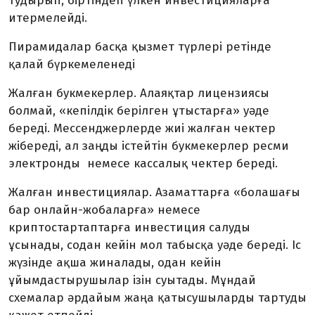
тудырып, біртіндеп үлкен инвестицияларға
итермелейді.
Пирамидалар басқа қызмет түрлері ретінде
қалай бүркемеленеді
Жалған букмекерлер. Алаяқтар лицензиясы
болмай, «кепілдік берілген ұтыстарға» уәде
береді. Мессенджерлерде жиі жалған чектер
жібереді, ал заңды істейтін букмекерлер ресми
электронды немесе кассалық чектер береді.
Жалған инвестициялар. Азаматтарға «болашағы
бар онлайн-жобаларға» немесе
криптостартаптарға инвестиция салуды
ұсынады, содан кейін мол табысқа уәде береді. Іс
жүзінде ақша жиналады, одан кейін
ұйымдастырушылар ізін суытады. Мұндай
схемалар әрдайым жаңа қатысушыларды тартуды