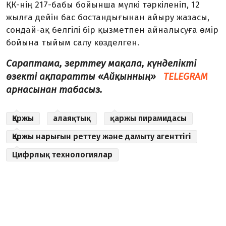
ҚК-нің 217-бабы бойынша мүлкі тәркіленіп, 12
жылға дейін бас бостандығынан айыру жазасы,
сондай-ақ белгілі бір қызметпен айналысуға өмір
бойына тыйым салу көзделген.
Сараптама, зерттеу мақала, күнделікті
өзекті ақпаратты «Айқынның»
TELEGRAM
арнасынан табасыз.
Қаржы
алаяқтық
қаржы пирамидасы
Қаржы нарығын реттеу және дамыту агенттігі
Цифрлық технологиялар