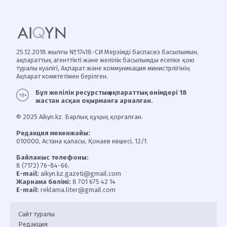
25.12.2018 жылғы №17418-СИ Мерзімді баспасөз басылымын,
ақпараттық агенттікті және желілік басылымды есепке қою
туралы куәлігі, Ақпарат және коммуникация министрлігінің
Ақпарат комитетімен берілген.
Бұл желілік ресурстың ақпараттық өнімдері 18
жастан асқан оқырманға арналған.
© 2025 Aikyn.kz. Барлық құқық қорғалған.
Редакция мекенжайы:
010000, Астана қаласы, Қонаев көшесі, 12/1.
Байланыс телефоны:
8 (7172) 76-84-66.
E-mail:
aikyn.kz.gazeti@gmail.com
Жарнама бөлімі:
8 701 675 42 14
E-mail:
reklama.liter@gmail.com
Сайт туралы
Редакция