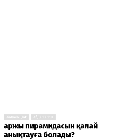
ЖАҢАЛЫҚТАР
АЙДАН АНЫҚ
Қаржы пирамидасын қалай
анықтауға болады?